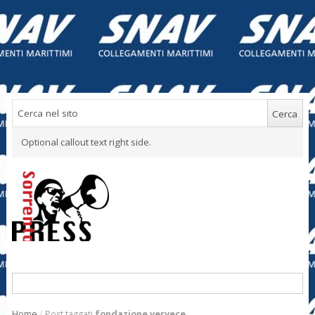
Optional callout text right side.
Home
/
Post taggati
fondazione vervece