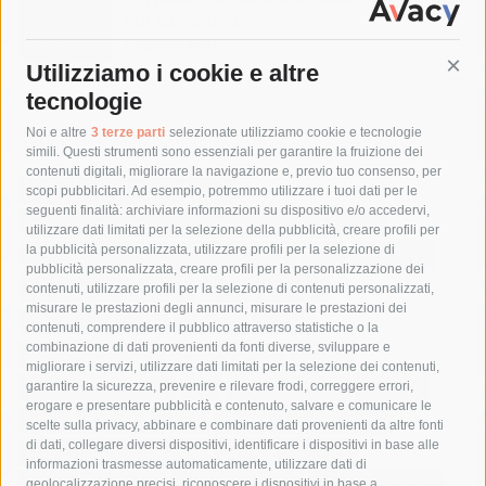
sui siti storici
8 Agosto 2026
Utilizziamo i cookie e altre
Cont
tecnologie
Tag
Noi e altre
3 terze parti
selezionate utilizziamo cookie e tecnologie
simili. Questi strumenti sono essenziali per garantire la fruizione dei
contenuti digitali, migliorare la navigazione e, previo tuo consenso, per
acqua
allerta meteo
anas
scopi pubblicitari. Ad esempio, potremmo utilizzare i tuoi dati per le
seguenti finalità: archiviare informazioni su dispositivo e/o accedervi,
area marina protetta di punta campanella
arresto
utilizzare dati limitati per la selezione della pubblicità, creare profili per
la pubblicità personalizzata, utilizzare profili per la selezione di
Asl Napoli 3 sud
capitaneria di porto
capri
carabinieri
pubblicità personalizzata, creare profili per la personalizzazione dei
castellammare di stabia
circumvesuviana
contenuti, utilizzare profili per la selezione di contenuti personalizzati,
misurare le prestazioni degli annunci, misurare le prestazioni dei
comune di sorrento
concerto
contagi
contenuti, comprendere il pubblico attraverso statistiche o la
combinazione di dati provenienti da fonti diverse, sviluppare e
costiera amalfitana
covid-19
eav
elezioni
migliorare i servizi, utilizzare dati limitati per la selezione dei contenuti,
fondazione sorrento
gori
guardia costiera
incidente
garantire la sicurezza, prevenire e rilevare frodi, correggere errori,
erogare e presentare pubblicità e contenuto, salvare e comunicare le
lavori
lorenzo balducelli
mare
massa lubrense
scelte sulla privacy, abbinare e combinare dati provenienti da altre fonti
di dati, collegare diversi dispositivi, identificare i dispositivi in base alle
massimo coppola
Meta
napoli
ordinanza
informazioni trasmesse automaticamente, utilizzare dati di
penisola sorrentina
piano di sorrento
polizia municipale
geolocalizzazione precisi, riconoscere i dispositivi in base a