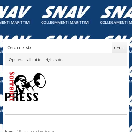
Optional callout text right side.
Home
/
Post taggati
edicola