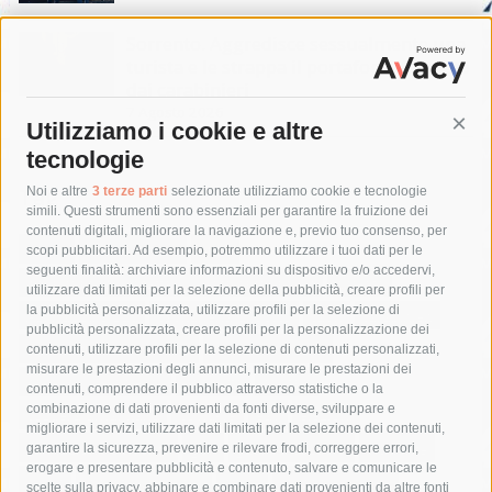
Sorrento. Aggredisce sessualmente una
turista e le strappa il portafogli, fermato
dai carabinieri
7 Agosto 2026
Utilizziamo i cookie e altre
Cont
tecnologie
Tag
Noi e altre
3 terze parti
selezionate utilizziamo cookie e tecnologie
simili. Questi strumenti sono essenziali per garantire la fruizione dei
contenuti digitali, migliorare la navigazione e, previo tuo consenso, per
acqua
allerta meteo
anas
scopi pubblicitari. Ad esempio, potremmo utilizzare i tuoi dati per le
seguenti finalità: archiviare informazioni su dispositivo e/o accedervi,
area marina protetta di punta campanella
arresto
utilizzare dati limitati per la selezione della pubblicità, creare profili per
la pubblicità personalizzata, utilizzare profili per la selezione di
Asl Napoli 3 sud
capitaneria di porto
capri
carabinieri
pubblicità personalizzata, creare profili per la personalizzazione dei
castellammare di stabia
circumvesuviana
contenuti, utilizzare profili per la selezione di contenuti personalizzati,
misurare le prestazioni degli annunci, misurare le prestazioni dei
comune di sorrento
concerto
contagi
contenuti, comprendere il pubblico attraverso statistiche o la
combinazione di dati provenienti da fonti diverse, sviluppare e
costiera amalfitana
covid-19
eav
elezioni
migliorare i servizi, utilizzare dati limitati per la selezione dei contenuti,
fondazione sorrento
gori
guardia costiera
incidente
garantire la sicurezza, prevenire e rilevare frodi, correggere errori,
erogare e presentare pubblicità e contenuto, salvare e comunicare le
lavori
lorenzo balducelli
mare
massa lubrense
scelte sulla privacy, abbinare e combinare dati provenienti da altre fonti