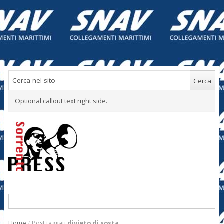
Optional callout text right side.
Home
/
Post taggati
divieto di sosta