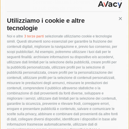
Sorrento-Massa Lubrense. Torna a casa
la sub colta da malore
7 Agosto 2026
Utilizziamo i cookie e altre
Cont
tecnologie
Tag
Noi e altre
3 terze parti
selezionate utilizziamo cookie e tecnologie
simili. Questi strumenti sono essenziali per garantire la fruizione dei
contenuti digitali, migliorare la navigazione e, previo tuo consenso, per
acqua
allerta meteo
anas
scopi pubblicitari. Ad esempio, potremmo utilizzare i tuoi dati per le
seguenti finalità: archiviare informazioni su dispositivo e/o accedervi,
area marina protetta di punta campanella
arresto
utilizzare dati limitati per la selezione della pubblicità, creare profili per
la pubblicità personalizzata, utilizzare profili per la selezione di
Asl Napoli 3 sud
capitaneria di porto
capri
carabinieri
pubblicità personalizzata, creare profili per la personalizzazione dei
castellammare di stabia
circumvesuviana
contenuti, utilizzare profili per la selezione di contenuti personalizzati,
misurare le prestazioni degli annunci, misurare le prestazioni dei
comune di sorrento
concerto
contagi
contenuti, comprendere il pubblico attraverso statistiche o la
combinazione di dati provenienti da fonti diverse, sviluppare e
costiera amalfitana
covid-19
eav
elezioni
migliorare i servizi, utilizzare dati limitati per la selezione dei contenuti,
fondazione sorrento
gori
guardia costiera
incidente
garantire la sicurezza, prevenire e rilevare frodi, correggere errori,
erogare e presentare pubblicità e contenuto, salvare e comunicare le
lavori
lorenzo balducelli
mare
massa lubrense
scelte sulla privacy, abbinare e combinare dati provenienti da altre fonti
di dati, collegare diversi dispositivi, identificare i dispositivi in base alle
massimo coppola
Meta
napoli
ordinanza
informazioni trasmesse automaticamente, utilizzare dati di