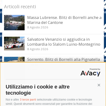
Articoli recenti
Massa Lubrense. Blitz di Borrelli anche a
Marina del Cantone
8 Agosto 2026
Salvatore Venanzio si aggiudica in
Lombardia lo Slalom Luino-Montegrino
8 Agosto 2026
Sorrento. Blitz di Borrelli alla Pignatella
– video –
8 Agosto 2026
Utilizziamo i cookie e altre
Cont
tecnologie
Tag
Noi e altre
3 terze parti
selezionate utilizziamo cookie e tecnologie
simili. Questi strumenti sono essenziali per garantire la fruizione dei