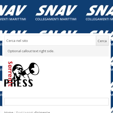
Optional callout text right side.
Home
/
Post taggati
dirigente