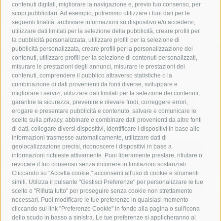
contenuti digitali, migliorare la navigazione e, previo tuo consenso, per
acqua
allerta meteo
anas
scopi pubblicitari. Ad esempio, potremmo utilizzare i tuoi dati per le
seguenti finalità: archiviare informazioni su dispositivo e/o accedervi,
area marina protetta di punta campanella
arresto
utilizzare dati limitati per la selezione della pubblicità, creare profili per
la pubblicità personalizzata, utilizzare profili per la selezione di
Asl Napoli 3 sud
capitaneria di porto
capri
carabinieri
pubblicità personalizzata, creare profili per la personalizzazione dei
castellammare di stabia
circumvesuviana
contenuti, utilizzare profili per la selezione di contenuti personalizzati,
misurare le prestazioni degli annunci, misurare le prestazioni dei
comune di sorrento
concerto
contagi
contenuti, comprendere il pubblico attraverso statistiche o la
combinazione di dati provenienti da fonti diverse, sviluppare e
costiera amalfitana
covid-19
eav
elezioni
migliorare i servizi, utilizzare dati limitati per la selezione dei contenuti,
fondazione sorrento
gori
guardia costiera
incidente
garantire la sicurezza, prevenire e rilevare frodi, correggere errori,
erogare e presentare pubblicità e contenuto, salvare e comunicare le
lavori
lorenzo balducelli
mare
massa lubrense
scelte sulla privacy, abbinare e combinare dati provenienti da altre fonti
di dati, collegare diversi dispositivi, identificare i dispositivi in base alle
massimo coppola
Meta
napoli
ordinanza
informazioni trasmesse automaticamente, utilizzare dati di
penisola sorrentina
piano di sorrento
polizia municipale
geolocalizzazione precisi, riconoscere i dispositivi in base a
informazioni richieste attivamente. Puoi liberamente prestare, rifiutare o
protezione civile
Regione Campania
sant'agnello
revocare il tuo consenso senza incorrere in limitazioni sostanziali.
Cliccando su "Accetta cookie," acconsenti all'uso di cookie e strumenti
sindaco cuomo
sorrento
studenti
temporali
treni
simili. Utilizza il pulsante "Gestisci Preferenze" per personalizzare le tue
turismo
Vico Equense
villa fiorentino
vincenzo de luca
scelte o "Rifiuta tutto" per proseguire senza cookie non strettamente
necessari. Puoi modificare le tue preferenze in qualsiasi momento
cliccando sul link "Preferenze Cookie" in fondo alla pagina o sull'icona
dello scudo in basso a sinistra. Le tue preferenze si applicheranno al