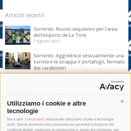
Articoli recenti
Sorrento. Nuovo sequestro per l’area
dell’eliporto de Le Tore
7 Agosto 2026
Sorrento. Aggredisce sessualmente una
turista e le strappa il portafogli, fermato
dai carabinieri
7 Agosto 2026
Sant’Agnello. Serata evento nel ricordo
di Lucio Dalla
7 Agosto 2026
Utilizziamo i cookie e altre
Cont
tecnologie
Tag
Noi e altre
3 terze parti
selezionate utilizziamo cookie e tecnologie
simili. Questi strumenti sono essenziali per garantire la fruizione dei
contenuti digitali, migliorare la navigazione e, previo tuo consenso, per