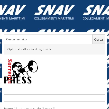
Optional callout text right side.
Home
/
Post taggati
curia
(Pagina 2)