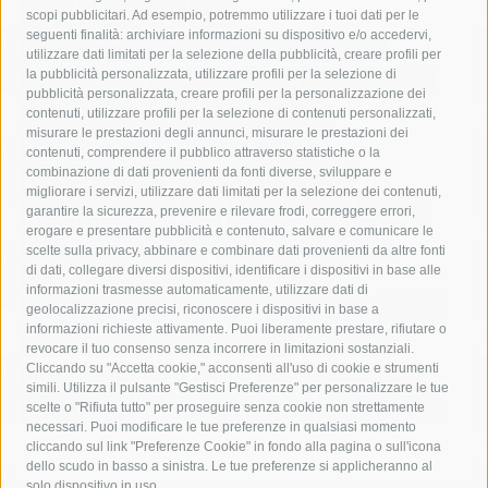
acqua
allerta meteo
anas
scopi pubblicitari. Ad esempio, potremmo utilizzare i tuoi dati per le
seguenti finalità: archiviare informazioni su dispositivo e/o accedervi,
area marina protetta di punta campanella
arresto
utilizzare dati limitati per la selezione della pubblicità, creare profili per
la pubblicità personalizzata, utilizzare profili per la selezione di
Asl Napoli 3 sud
capitaneria di porto
capri
carabinieri
pubblicità personalizzata, creare profili per la personalizzazione dei
castellammare di stabia
circumvesuviana
contenuti, utilizzare profili per la selezione di contenuti personalizzati,
misurare le prestazioni degli annunci, misurare le prestazioni dei
comune di sorrento
concerto
contagi
contenuti, comprendere il pubblico attraverso statistiche o la
combinazione di dati provenienti da fonti diverse, sviluppare e
costiera amalfitana
covid-19
eav
elezioni
migliorare i servizi, utilizzare dati limitati per la selezione dei contenuti,
fondazione sorrento
gori
guardia costiera
incidente
garantire la sicurezza, prevenire e rilevare frodi, correggere errori,
erogare e presentare pubblicità e contenuto, salvare e comunicare le
lavori
lorenzo balducelli
mare
massa lubrense
scelte sulla privacy, abbinare e combinare dati provenienti da altre fonti
di dati, collegare diversi dispositivi, identificare i dispositivi in base alle
massimo coppola
Meta
napoli
ordinanza
informazioni trasmesse automaticamente, utilizzare dati di
penisola sorrentina
piano di sorrento
polizia municipale
geolocalizzazione precisi, riconoscere i dispositivi in base a
informazioni richieste attivamente. Puoi liberamente prestare, rifiutare o
protezione civile
Regione Campania
sant'agnello
revocare il tuo consenso senza incorrere in limitazioni sostanziali.
Cliccando su "Accetta cookie," acconsenti all'uso di cookie e strumenti
sindaco cuomo
sorrento
studenti
temporali
treni
simili. Utilizza il pulsante "Gestisci Preferenze" per personalizzare le tue
turismo
Vico Equense
villa fiorentino
vincenzo de luca
scelte o "Rifiuta tutto" per proseguire senza cookie non strettamente
necessari. Puoi modificare le tue preferenze in qualsiasi momento
cliccando sul link "Preferenze Cookie" in fondo alla pagina o sull'icona
dello scudo in basso a sinistra. Le tue preferenze si applicheranno al
solo dispositivo in uso.