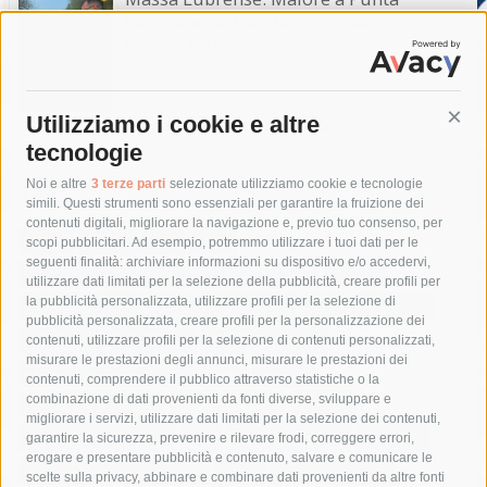
Campanella, turista soccorsa
6 Agosto 2026
Utilizziamo i cookie e altre
Cont
tecnologie
Tag
Noi e altre
3 terze parti
selezionate utilizziamo cookie e tecnologie
simili. Questi strumenti sono essenziali per garantire la fruizione dei
contenuti digitali, migliorare la navigazione e, previo tuo consenso, per
acqua
allerta meteo
anas
scopi pubblicitari. Ad esempio, potremmo utilizzare i tuoi dati per le
seguenti finalità: archiviare informazioni su dispositivo e/o accedervi,
area marina protetta di punta campanella
arresto
utilizzare dati limitati per la selezione della pubblicità, creare profili per
la pubblicità personalizzata, utilizzare profili per la selezione di
Asl Napoli 3 sud
capitaneria di porto
capri
carabinieri
pubblicità personalizzata, creare profili per la personalizzazione dei
castellammare di stabia
circumvesuviana
contenuti, utilizzare profili per la selezione di contenuti personalizzati,
misurare le prestazioni degli annunci, misurare le prestazioni dei
comune di sorrento
concerto
contagi
contenuti, comprendere il pubblico attraverso statistiche o la
combinazione di dati provenienti da fonti diverse, sviluppare e
costiera amalfitana
covid-19
eav
elezioni
migliorare i servizi, utilizzare dati limitati per la selezione dei contenuti,
fondazione sorrento
gori
guardia costiera
incidente
garantire la sicurezza, prevenire e rilevare frodi, correggere errori,
erogare e presentare pubblicità e contenuto, salvare e comunicare le
lavori
lorenzo balducelli
mare
massa lubrense
scelte sulla privacy, abbinare e combinare dati provenienti da altre fonti