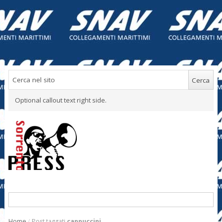
Optional callout text right side.
Home
/
Post taggati
cappuccini