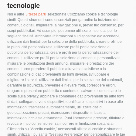
tecnologie
Tag
Noi e altre
3 terze parti
selezionate utilizziamo cookie e tecnologie
simili. Questi strumenti sono essenziali per garantire la fruizione dei
contenuti digitali, migliorare la navigazione e, previo tuo consenso, per
acqua
allerta meteo
anas
scopi pubblicitari. Ad esempio, potremmo utilizzare i tuoi dati per le
seguenti finalità: archiviare informazioni su dispositivo e/o accedervi,
area marina protetta di punta campanella
arresto
utilizzare dati limitati per la selezione della pubblicità, creare profili per
la pubblicità personalizzata, utilizzare profili per la selezione di
Asl Napoli 3 sud
capitaneria di porto
capri
carabinieri
pubblicità personalizzata, creare profili per la personalizzazione dei
castellammare di stabia
circumvesuviana
contenuti, utilizzare profili per la selezione di contenuti personalizzati,
misurare le prestazioni degli annunci, misurare le prestazioni dei
comune di sorrento
concerto
contagi
contenuti, comprendere il pubblico attraverso statistiche o la
combinazione di dati provenienti da fonti diverse, sviluppare e
costiera amalfitana
covid-19
eav
elezioni
migliorare i servizi, utilizzare dati limitati per la selezione dei contenuti,
fondazione sorrento
gori
guardia costiera
incidente
garantire la sicurezza, prevenire e rilevare frodi, correggere errori,
erogare e presentare pubblicità e contenuto, salvare e comunicare le
lavori
lorenzo balducelli
mare
massa lubrense
scelte sulla privacy, abbinare e combinare dati provenienti da altre fonti
di dati, collegare diversi dispositivi, identificare i dispositivi in base alle
massimo coppola
Meta
napoli
ordinanza
informazioni trasmesse automaticamente, utilizzare dati di
penisola sorrentina
piano di sorrento
polizia municipale
geolocalizzazione precisi, riconoscere i dispositivi in base a
informazioni richieste attivamente. Puoi liberamente prestare, rifiutare o
protezione civile
Regione Campania
sant'agnello
revocare il tuo consenso senza incorrere in limitazioni sostanziali.
Cliccando su "Accetta cookie," acconsenti all'uso di cookie e strumenti
sindaco cuomo
sorrento
studenti
temporali
treni
simili. Utilizza il pulsante "Gestisci Preferenze" per personalizzare le tue