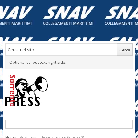
Optional callout text right side.
Home
/
Post taggati
bonus idrico
(Pagina 2)