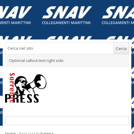
Optional callout text right side.
Home
/
Post taggati
balena