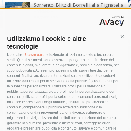
Sorrento. Blitz di Borrelli alla Pignatella
– video –
8 Agosto 2026
Utilizziamo i cookie e altre
Cont
tecnologie
Tag
Noi e altre
3 terze parti
selezionate utilizziamo cookie e tecnologie
simili. Questi strumenti sono essenziali per garantire la fruizione dei
contenuti digitali, migliorare la navigazione e, previo tuo consenso, per
acqua
allerta meteo
anas
scopi pubblicitari. Ad esempio, potremmo utilizzare i tuoi dati per le
seguenti finalità: archiviare informazioni su dispositivo e/o accedervi,
area marina protetta di punta campanella
arresto
utilizzare dati limitati per la selezione della pubblicità, creare profili per
la pubblicità personalizzata, utilizzare profili per la selezione di
Asl Napoli 3 sud
capitaneria di porto
capri
carabinieri
pubblicità personalizzata, creare profili per la personalizzazione dei
castellammare di stabia
circumvesuviana
contenuti, utilizzare profili per la selezione di contenuti personalizzati,
misurare le prestazioni degli annunci, misurare le prestazioni dei
comune di sorrento
concerto
contagi
contenuti, comprendere il pubblico attraverso statistiche o la
combinazione di dati provenienti da fonti diverse, sviluppare e
costiera amalfitana
covid-19
eav
elezioni
migliorare i servizi, utilizzare dati limitati per la selezione dei contenuti,
fondazione sorrento
gori
guardia costiera
incidente
garantire la sicurezza, prevenire e rilevare frodi, correggere errori,
erogare e presentare pubblicità e contenuto, salvare e comunicare le