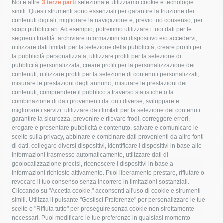
Tag
Noi e altre
3 terze parti
selezionate utilizziamo cookie e tecnologie
simili. Questi strumenti sono essenziali per garantire la fruizione dei
contenuti digitali, migliorare la navigazione e, previo tuo consenso, per
acqua
allerta meteo
anas
scopi pubblicitari. Ad esempio, potremmo utilizzare i tuoi dati per le
seguenti finalità: archiviare informazioni su dispositivo e/o accedervi,
area marina protetta di punta campanella
arresto
utilizzare dati limitati per la selezione della pubblicità, creare profili per
la pubblicità personalizzata, utilizzare profili per la selezione di
Asl Napoli 3 sud
capitaneria di porto
capri
carabinieri
pubblicità personalizzata, creare profili per la personalizzazione dei
castellammare di stabia
circumvesuviana
contenuti, utilizzare profili per la selezione di contenuti personalizzati,
misurare le prestazioni degli annunci, misurare le prestazioni dei
comune di sorrento
concerto
contagi
contenuti, comprendere il pubblico attraverso statistiche o la
combinazione di dati provenienti da fonti diverse, sviluppare e
costiera amalfitana
covid-19
eav
elezioni
migliorare i servizi, utilizzare dati limitati per la selezione dei contenuti,
fondazione sorrento
gori
guardia costiera
incidente
garantire la sicurezza, prevenire e rilevare frodi, correggere errori,
erogare e presentare pubblicità e contenuto, salvare e comunicare le
lavori
lorenzo balducelli
mare
massa lubrense
scelte sulla privacy, abbinare e combinare dati provenienti da altre fonti
di dati, collegare diversi dispositivi, identificare i dispositivi in base alle
massimo coppola
Meta
napoli
ordinanza
informazioni trasmesse automaticamente, utilizzare dati di
penisola sorrentina
piano di sorrento
polizia municipale
geolocalizzazione precisi, riconoscere i dispositivi in base a
informazioni richieste attivamente. Puoi liberamente prestare, rifiutare o
protezione civile
Regione Campania
sant'agnello
revocare il tuo consenso senza incorrere in limitazioni sostanziali.
Cliccando su "Accetta cookie," acconsenti all'uso di cookie e strumenti
sindaco cuomo
sorrento
studenti
temporali
treni
simili. Utilizza il pulsante "Gestisci Preferenze" per personalizzare le tue
turismo
Vico Equense
villa fiorentino
vincenzo de luca
scelte o "Rifiuta tutto" per proseguire senza cookie non strettamente
necessari. Puoi modificare le tue preferenze in qualsiasi momento