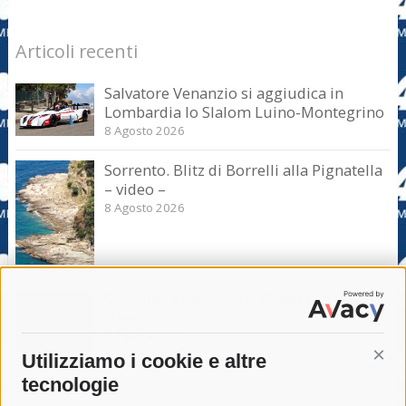
Articoli recenti
Salvatore Venanzio si aggiudica in
Lombardia lo Slalom Luino-Montegrino
8 Agosto 2026
Sorrento. Blitz di Borrelli alla Pignatella
– video –
8 Agosto 2026
Sorrento. Le denunce: Bivacchi e rifiuti
sui siti storici
8 Agosto 2026
Utilizziamo i cookie e altre
Cont
tecnologie