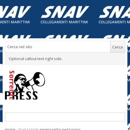
Optional callout text right side.
Home
/
Post taggati
ammiraglio pettorino