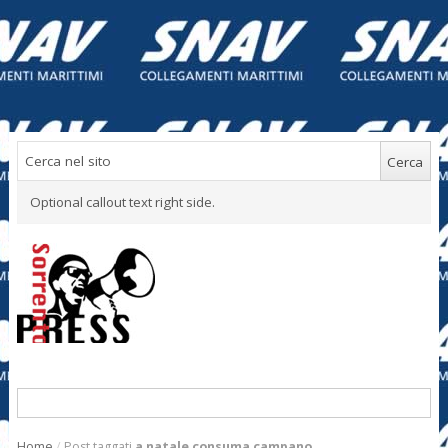
Optional callout text right side.
Home
/
Post taggati
a natale consuma campano