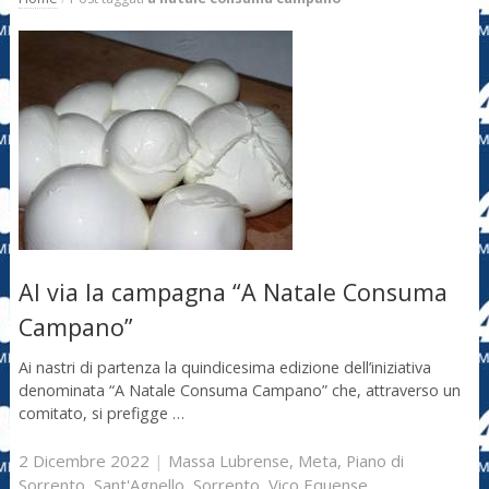
Al via la campagna “A Natale Consuma
Campano”
Ai nastri di partenza la quindicesima edizione dell’iniziativa
denominata “A Natale Consuma Campano” che, attraverso un
comitato, si prefigge …
2 Dicembre 2022
|
Massa Lubrense
,
Meta
,
Piano di
Sorrento
,
Sant'Agnello
,
Sorrento
,
Vico Equense