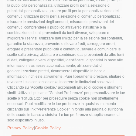
la pubblicità personalizzata, utilizzare profili per la selezione di
Asl Napoli 3 sud
capitaneria di porto
capri
carabinieri
pubblicità personalizzata, creare profili per la personalizzazione dei
castellammare di stabia
circumvesuviana
contenuti, utilizzare profili per la selezione di contenuti personalizzati,
misurare le prestazioni degli annunci, misurare le prestazioni dei
comune di sorrento
concerto
contagi
contenuti, comprendere il pubblico attraverso statistiche o la
combinazione di dati provenienti da fonti diverse, sviluppare e
costiera amalfitana
covid-19
eav
elezioni
migliorare i servizi, utilizzare dati limitati per la selezione dei contenuti,
fondazione sorrento
gori
guardia costiera
incidente
garantire la sicurezza, prevenire e rilevare frodi, correggere errori,
erogare e presentare pubblicità e contenuto, salvare e comunicare le
lavori
lorenzo balducelli
mare
massa lubrense
scelte sulla privacy, abbinare e combinare dati provenienti da altre fonti
di dati, collegare diversi dispositivi, identificare i dispositivi in base alle
massimo coppola
Meta
napoli
ordinanza
informazioni trasmesse automaticamente, utilizzare dati di
penisola sorrentina
piano di sorrento
polizia municipale
geolocalizzazione precisi, riconoscere i dispositivi in base a
informazioni richieste attivamente. Puoi liberamente prestare, rifiutare o
protezione civile
Regione Campania
sant'agnello
revocare il tuo consenso senza incorrere in limitazioni sostanziali.
Cliccando su "Accetta cookie," acconsenti all'uso di cookie e strumenti
sindaco cuomo
sorrento
studenti
temporali
treni
simili. Utilizza il pulsante "Gestisci Preferenze" per personalizzare le tue
turismo
Vico Equense
villa fiorentino
vincenzo de luca
scelte o "Rifiuta tutto" per proseguire senza cookie non strettamente
necessari. Puoi modificare le tue preferenze in qualsiasi momento
cliccando sul link "Preferenze Cookie" in fondo alla pagina o sull'icona
dello scudo in basso a sinistra. Le tue preferenze si applicheranno al
solo dispositivo in uso.
© 2015 SorrentoPress. All rights reserved.
|
Privacy Policy
Cookie Policy
Il giornale online della Penisola Sorrentina