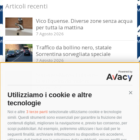
Articoli recenti
Vico Equense. Diverse zone senza acqua
per tutta la mattina
7 Agosto 2026
Traffico da bollino nero, statale
Sorrentina sorvegliata speciale
7 Agosto 2026
Sorrento-Massa Lubrense. Torna a casa
la sub colta da malore
7 Agosto 2026
Utilizziamo i cookie e altre
Cont
tecnologie
Tag
Noi e altre
3 terze parti
selezionate utilizziamo cookie e tecnologie
simili. Questi strumenti sono essenziali per garantire la fruizione dei
contenuti digitali, migliorare la navigazione e, previo tuo consenso, per
acqua
allerta meteo
anas
scopi pubblicitari. Ad esempio, potremmo utilizzare i tuoi dati per le
seguenti finalità: archiviare informazioni su dispositivo e/o accedervi,
area marina protetta di punta campanella
arresto
utilizzare dati limitati per la selezione della pubblicità, creare profili per