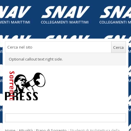
Optional callout text right side.
Home
/
Attualità
/
Piano di Sorrento
/
Studenti di Architettura della