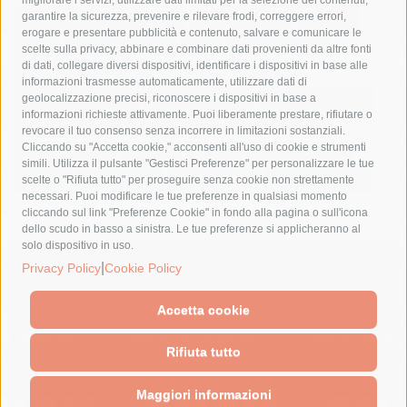
fondazione sorrento
gori
guardia costiera
incidente
garantire la sicurezza, prevenire e rilevare frodi, correggere errori,
erogare e presentare pubblicità e contenuto, salvare e comunicare le
lavori
lorenzo balducelli
mare
massa lubrense
scelte sulla privacy, abbinare e combinare dati provenienti da altre fonti
di dati, collegare diversi dispositivi, identificare i dispositivi in base alle
massimo coppola
Meta
napoli
ordinanza
informazioni trasmesse automaticamente, utilizzare dati di
penisola sorrentina
piano di sorrento
polizia municipale
geolocalizzazione precisi, riconoscere i dispositivi in base a
informazioni richieste attivamente. Puoi liberamente prestare, rifiutare o
protezione civile
Regione Campania
sant'agnello
revocare il tuo consenso senza incorrere in limitazioni sostanziali.
Cliccando su "Accetta cookie," acconsenti all'uso di cookie e strumenti
sindaco cuomo
sorrento
studenti
temporali
treni
simili. Utilizza il pulsante "Gestisci Preferenze" per personalizzare le tue
turismo
Vico Equense
villa fiorentino
vincenzo de luca
scelte o "Rifiuta tutto" per proseguire senza cookie non strettamente
necessari. Puoi modificare le tue preferenze in qualsiasi momento
cliccando sul link "Preferenze Cookie" in fondo alla pagina o sull'icona
dello scudo in basso a sinistra. Le tue preferenze si applicheranno al
solo dispositivo in uso.
© 2015 SorrentoPress. All rights reserved.
|
Privacy Policy
Cookie Policy
Il giornale online della Penisola Sorrentina
Privacy policy
-
Cookie Policy
Accetta cookie
Rifiuta tutto
Maggiori informazioni