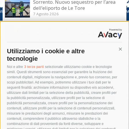
Sorrento. Nuovo sequestro per l’area
dell’eliporto de Le Tore
7 Agosto 2026
Sorrento. Aggredisce sessualmente una
turista e le strappa il portafogli, fermato
dai carabinieri
7 Agosto 2026
Utilizziamo i cookie e altre
Cont
tecnologie
Tag
Noi e altre
3 terze parti
selezionate utilizziamo cookie e tecnologie
simili. Questi strumenti sono essenziali per garantire la fruizione dei
contenuti digitali, migliorare la navigazione e, previo tuo consenso, per
acqua
allerta meteo
anas
scopi pubblicitari. Ad esempio, potremmo utilizzare i tuoi dati per le
seguenti finalità: archiviare informazioni su dispositivo e/o accedervi,
area marina protetta di punta campanella
arresto
utilizzare dati limitati per la selezione della pubblicità, creare profili per
la pubblicità personalizzata, utilizzare profili per la selezione di
Asl Napoli 3 sud
capitaneria di porto
capri
carabinieri
pubblicità personalizzata, creare profili per la personalizzazione dei
castellammare di stabia
circumvesuviana
contenuti, utilizzare profili per la selezione di contenuti personalizzati,
misurare le prestazioni degli annunci, misurare le prestazioni dei
comune di sorrento
concerto
contagi
contenuti, comprendere il pubblico attraverso statistiche o la
combinazione di dati provenienti da fonti diverse, sviluppare e
costiera amalfitana
covid-19
eav
elezioni
migliorare i servizi, utilizzare dati limitati per la selezione dei contenuti,