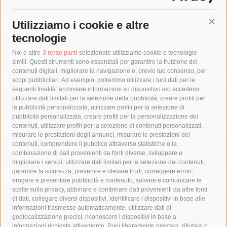
Utilizziamo i cookie e altre
Cont
tecnologie
Tag
Noi e altre
3 terze parti
selezionate utilizziamo cookie e tecnologie
simili. Questi strumenti sono essenziali per garantire la fruizione dei
contenuti digitali, migliorare la navigazione e, previo tuo consenso, per
acqua
allerta meteo
anas
scopi pubblicitari. Ad esempio, potremmo utilizzare i tuoi dati per le
seguenti finalità: archiviare informazioni su dispositivo e/o accedervi,
area marina protetta di punta campanella
arresto
utilizzare dati limitati per la selezione della pubblicità, creare profili per
la pubblicità personalizzata, utilizzare profili per la selezione di
Asl Napoli 3 sud
capitaneria di porto
capri
carabinieri
pubblicità personalizzata, creare profili per la personalizzazione dei
castellammare di stabia
circumvesuviana
contenuti, utilizzare profili per la selezione di contenuti personalizzati,
misurare le prestazioni degli annunci, misurare le prestazioni dei
comune di sorrento
concerto
contagi
contenuti, comprendere il pubblico attraverso statistiche o la
combinazione di dati provenienti da fonti diverse, sviluppare e
costiera amalfitana
covid-19
eav
elezioni
migliorare i servizi, utilizzare dati limitati per la selezione dei contenuti,
fondazione sorrento
gori
guardia costiera
incidente
garantire la sicurezza, prevenire e rilevare frodi, correggere errori,
erogare e presentare pubblicità e contenuto, salvare e comunicare le
lavori
lorenzo balducelli
mare
massa lubrense
scelte sulla privacy, abbinare e combinare dati provenienti da altre fonti
di dati, collegare diversi dispositivi, identificare i dispositivi in base alle
massimo coppola
Meta
napoli
ordinanza
informazioni trasmesse automaticamente, utilizzare dati di
penisola sorrentina
piano di sorrento
polizia municipale
geolocalizzazione precisi, riconoscere i dispositivi in base a
informazioni richieste attivamente. Puoi liberamente prestare, rifiutare o