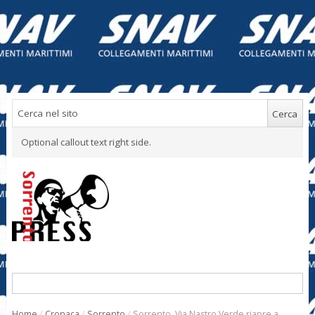
Optional callout text right side.
Home
/
Cronaca
/
Sorrento
/
Sorrento. Via Nastro Verde riapre a