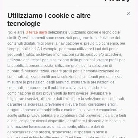
con il sottosegretario Iannone
9 Agosto 2026
Utilizziamo i cookie e altre
Cont
tecnologie
Tag
Noi e altre
3 terze parti
selezionate utilizziamo cookie e tecnologie
simili. Questi strumenti sono essenziali per garantire la fruizione dei
contenuti digitali, migliorare la navigazione e, previo tuo consenso, per
acqua
allerta meteo
anas
scopi pubblicitari. Ad esempio, potremmo utilizzare i tuoi dati per le
seguenti finalità: archiviare informazioni su dispositivo e/o accedervi,
area marina protetta di punta campanella
arresto
utilizzare dati limitati per la selezione della pubblicità, creare profili per
la pubblicità personalizzata, utilizzare profili per la selezione di
Asl Napoli 3 sud
capitaneria di porto
capri
carabinieri
pubblicità personalizzata, creare profili per la personalizzazione dei
castellammare di stabia
circumvesuviana
contenuti, utilizzare profili per la selezione di contenuti personalizzati,
misurare le prestazioni degli annunci, misurare le prestazioni dei
comune di sorrento
concerto
contagi
contenuti, comprendere il pubblico attraverso statistiche o la
combinazione di dati provenienti da fonti diverse, sviluppare e
costiera amalfitana
covid-19
eav
elezioni
migliorare i servizi, utilizzare dati limitati per la selezione dei contenuti,
fondazione sorrento
gori
guardia costiera
incidente
garantire la sicurezza, prevenire e rilevare frodi, correggere errori,
erogare e presentare pubblicità e contenuto, salvare e comunicare le
lavori
lorenzo balducelli
mare
massa lubrense
scelte sulla privacy, abbinare e combinare dati provenienti da altre fonti
di dati, collegare diversi dispositivi, identificare i dispositivi in base alle
massimo coppola
Meta
napoli
ordinanza
informazioni trasmesse automaticamente, utilizzare dati di
penisola sorrentina
piano di sorrento
polizia municipale
geolocalizzazione precisi, riconoscere i dispositivi in base a
informazioni richieste attivamente. Puoi liberamente prestare, rifiutare o