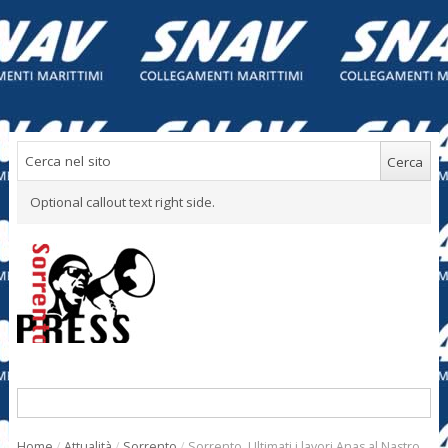
Optional callout text right side.
Home
/
Attualità
/
Sorrento
/
Sorrento. Ultimati i lavori Anas al Nastro