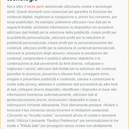
Tag
Noi e altre
3 terze parti
selezionate utilizziamo cookie e tecnologie
simili. Questi strumenti sono essenziali per garantire la fruizione dei
contenuti digitali, migliorare la navigazione e, previo tuo consenso, per
acqua
allerta meteo
anas
scopi pubblicitari. Ad esempio, potremmo utilizzare i tuoi dati per le
seguenti finalità: archiviare informazioni su dispositivo e/o accedervi,
area marina protetta di punta campanella
arresto
utilizzare dati limitati per la selezione della pubblicità, creare profili per
la pubblicità personalizzata, utilizzare profili per la selezione di
Asl Napoli 3 sud
capitaneria di porto
capri
carabinieri
pubblicità personalizzata, creare profili per la personalizzazione dei
castellammare di stabia
circumvesuviana
contenuti, utilizzare profili per la selezione di contenuti personalizzati,
misurare le prestazioni degli annunci, misurare le prestazioni dei
comune di sorrento
concerto
contagi
contenuti, comprendere il pubblico attraverso statistiche o la
combinazione di dati provenienti da fonti diverse, sviluppare e
costiera amalfitana
covid-19
eav
elezioni
migliorare i servizi, utilizzare dati limitati per la selezione dei contenuti,
fondazione sorrento
gori
guardia costiera
incidente
garantire la sicurezza, prevenire e rilevare frodi, correggere errori,
erogare e presentare pubblicità e contenuto, salvare e comunicare le
lavori
lorenzo balducelli
mare
massa lubrense
scelte sulla privacy, abbinare e combinare dati provenienti da altre fonti
di dati, collegare diversi dispositivi, identificare i dispositivi in base alle
massimo coppola
Meta
napoli
ordinanza
informazioni trasmesse automaticamente, utilizzare dati di
penisola sorrentina
piano di sorrento
polizia municipale
geolocalizzazione precisi, riconoscere i dispositivi in base a
informazioni richieste attivamente. Puoi liberamente prestare, rifiutare o
protezione civile
Regione Campania
sant'agnello
revocare il tuo consenso senza incorrere in limitazioni sostanziali.
Cliccando su "Accetta cookie," acconsenti all'uso di cookie e strumenti
sindaco cuomo
sorrento
studenti
temporali
treni
simili. Utilizza il pulsante "Gestisci Preferenze" per personalizzare le tue
turismo
Vico Equense
villa fiorentino
vincenzo de luca
scelte o "Rifiuta tutto" per proseguire senza cookie non strettamente