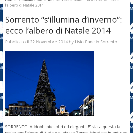
l’albero di Natale 2014
Sorrento “s’illumina d’inverno”:
ecco l’albero di Natale 2014
22 Novembre 2014
Livio Pane
Pubblicato il
by
in
Sorrento
SORRENTO. Addobbi più sobri ed eleganti. E’ stata questa la
scelta per l’albero di Natale di piazza Tasso. Montato in anticipo