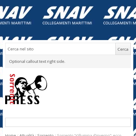
Optional callout text right side.
Home
/
Attualità
/
Sorrento
/
Sorrento “s’illumina d’inverno”: ecco