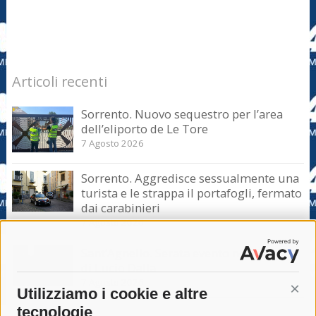
Articoli recenti
Sorrento. Nuovo sequestro per l’area
dell’eliporto de Le Tore
7 Agosto 2026
Sorrento. Aggredisce sessualmente una
turista e le strappa il portafogli, fermato
dai carabinieri
7 Agosto 2026
Sant’Agnello. Serata evento nel ricordo
di Lucio Dalla
7 Agosto 2026
Utilizziamo i cookie e altre
Cont
tecnologie