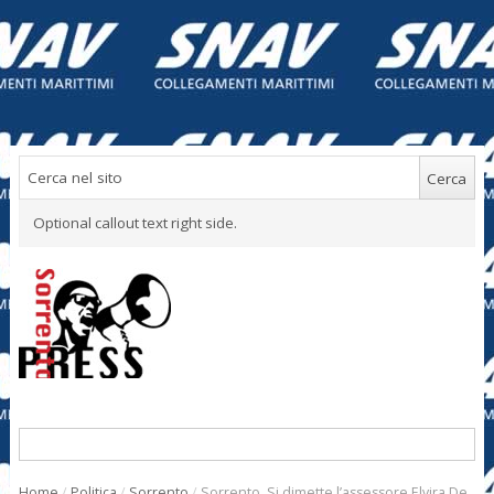
Optional callout text right side.
Home
/
Politica
/
Sorrento
/
Sorrento. Si dimette l’assessore Elvira De