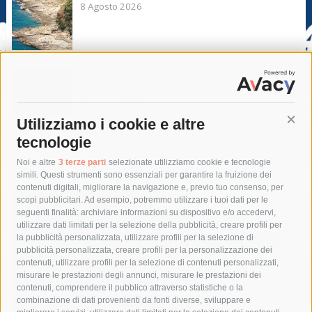
8 Agosto 2026
Sorrento. Le denunce: Bivacchi e rifiuti
sui siti storici
8 Agosto 2026
Utilizziamo i cookie e altre
Cont
tecnologie
Tag
Noi e altre
3 terze parti
selezionate utilizziamo cookie e tecnologie
simili. Questi strumenti sono essenziali per garantire la fruizione dei
contenuti digitali, migliorare la navigazione e, previo tuo consenso, per
acqua
allerta meteo
anas
scopi pubblicitari. Ad esempio, potremmo utilizzare i tuoi dati per le
seguenti finalità: archiviare informazioni su dispositivo e/o accedervi,
area marina protetta di punta campanella
arresto
utilizzare dati limitati per la selezione della pubblicità, creare profili per
la pubblicità personalizzata, utilizzare profili per la selezione di
Asl Napoli 3 sud
capitaneria di porto
capri
carabinieri
pubblicità personalizzata, creare profili per la personalizzazione dei
castellammare di stabia
circumvesuviana
contenuti, utilizzare profili per la selezione di contenuti personalizzati,
misurare le prestazioni degli annunci, misurare le prestazioni dei
comune di sorrento
concerto
contagi
contenuti, comprendere il pubblico attraverso statistiche o la
combinazione di dati provenienti da fonti diverse, sviluppare e
costiera amalfitana
covid-19
eav
elezioni