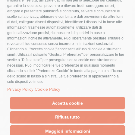
migliorare i servizi, utilizzare dati limitati per la selezione dei contenuti,
fondazione sorrento
gori
guardia costiera
incidente
garantire la sicurezza, prevenire e rilevare frodi, correggere errori,
erogare e presentare pubblicità e contenuto, salvare e comunicare le
lavori
lorenzo balducelli
mare
massa lubrense
scelte sulla privacy, abbinare e combinare dati provenienti da altre fonti
di dati, collegare diversi dispositivi, identificare i dispositivi in base alle
massimo coppola
Meta
napoli
ordinanza
informazioni trasmesse automaticamente, utilizzare dati di
penisola sorrentina
piano di sorrento
polizia municipale
geolocalizzazione precisi, riconoscere i dispositivi in base a
informazioni richieste attivamente. Puoi liberamente prestare, rifiutare o
protezione civile
Regione Campania
sant'agnello
revocare il tuo consenso senza incorrere in limitazioni sostanziali.
Cliccando su "Accetta cookie," acconsenti all'uso di cookie e strumenti
sindaco cuomo
sorrento
studenti
temporali
treni
simili. Utilizza il pulsante "Gestisci Preferenze" per personalizzare le tue
turismo
Vico Equense
villa fiorentino
vincenzo de luca
scelte o "Rifiuta tutto" per proseguire senza cookie non strettamente
necessari. Puoi modificare le tue preferenze in qualsiasi momento
cliccando sul link "Preferenze Cookie" in fondo alla pagina o sull'icona
dello scudo in basso a sinistra. Le tue preferenze si applicheranno al
solo dispositivo in uso.
© 2015 SorrentoPress. All rights reserved.
|
Privacy Policy
Cookie Policy
Il giornale online della Penisola Sorrentina
Privacy policy
-
Cookie Policy
Accetta cookie
Rifiuta tutto
Maggiori informazioni