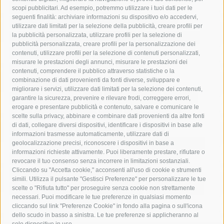
acqua
allerta meteo
anas
scopi pubblicitari. Ad esempio, potremmo utilizzare i tuoi dati per le
seguenti finalità: archiviare informazioni su dispositivo e/o accedervi,
area marina protetta di punta campanella
arresto
utilizzare dati limitati per la selezione della pubblicità, creare profili per
la pubblicità personalizzata, utilizzare profili per la selezione di
Asl Napoli 3 sud
capitaneria di porto
capri
carabinieri
pubblicità personalizzata, creare profili per la personalizzazione dei
castellammare di stabia
circumvesuviana
contenuti, utilizzare profili per la selezione di contenuti personalizzati,
misurare le prestazioni degli annunci, misurare le prestazioni dei
comune di sorrento
concerto
contagi
contenuti, comprendere il pubblico attraverso statistiche o la
combinazione di dati provenienti da fonti diverse, sviluppare e
costiera amalfitana
covid-19
eav
elezioni
migliorare i servizi, utilizzare dati limitati per la selezione dei contenuti,
fondazione sorrento
gori
guardia costiera
incidente
garantire la sicurezza, prevenire e rilevare frodi, correggere errori,
erogare e presentare pubblicità e contenuto, salvare e comunicare le
lavori
lorenzo balducelli
mare
massa lubrense
scelte sulla privacy, abbinare e combinare dati provenienti da altre fonti
di dati, collegare diversi dispositivi, identificare i dispositivi in base alle
massimo coppola
Meta
napoli
ordinanza
informazioni trasmesse automaticamente, utilizzare dati di
penisola sorrentina
piano di sorrento
polizia municipale
geolocalizzazione precisi, riconoscere i dispositivi in base a
informazioni richieste attivamente. Puoi liberamente prestare, rifiutare o
protezione civile
Regione Campania
sant'agnello
revocare il tuo consenso senza incorrere in limitazioni sostanziali.
Cliccando su "Accetta cookie," acconsenti all'uso di cookie e strumenti
sindaco cuomo
sorrento
studenti
temporali
treni
simili. Utilizza il pulsante "Gestisci Preferenze" per personalizzare le tue
turismo
Vico Equense
villa fiorentino
vincenzo de luca
scelte o "Rifiuta tutto" per proseguire senza cookie non strettamente
necessari. Puoi modificare le tue preferenze in qualsiasi momento
cliccando sul link "Preferenze Cookie" in fondo alla pagina o sull'icona
dello scudo in basso a sinistra. Le tue preferenze si applicheranno al
solo dispositivo in uso.