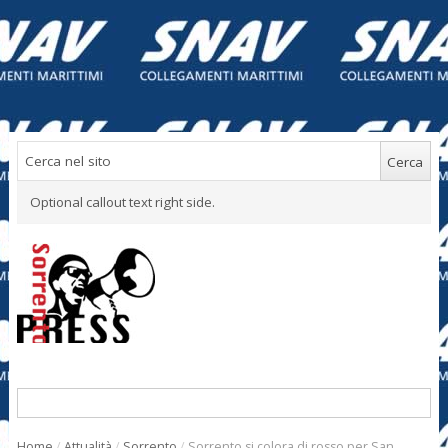
Optional callout text right side.
Home
/
Attualità
/
Sorrento
/
Sorrento si colora di rosso per San