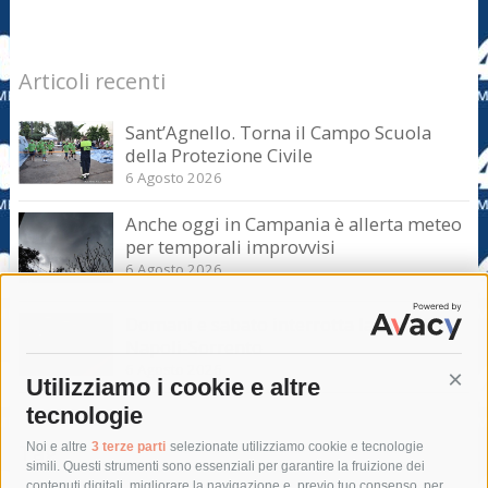
Articoli recenti
Sant’Agnello. Torna il Campo Scuola
della Protezione Civile
6 Agosto 2026
Anche oggi in Campania è allerta meteo
per temporali improvvisi
6 Agosto 2026
Domani e sabato interrotta la linea Eav
Napoli-Sorrento
6 Agosto 2026
Utilizziamo i cookie e altre
Cont
tecnologie
Tag
Noi e altre
3 terze parti
selezionate utilizziamo cookie e tecnologie
simili. Questi strumenti sono essenziali per garantire la fruizione dei
contenuti digitali, migliorare la navigazione e, previo tuo consenso, per