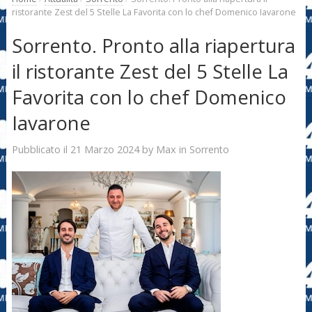
ristorante Zest del 5 Stelle La Favorita con lo chef Domenico Iavarone
Sorrento. Pronto alla riapertura
il ristorante Zest del 5 Stelle La
Favorita con lo chef Domenico
Iavarone
21 Marzo 2024
Max
Pubblicato il
by
in
Sorrento