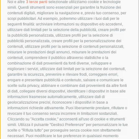
Tag
Noi e altre
3 terze parti
selezionate utilizziamo cookie e tecnologie
simili. Questi strumenti sono essenziali per garantire la fruizione dei
contenuti digitali, migliorare la navigazione e, previo tuo consenso, per
acqua
allerta meteo
anas
scopi pubblicitari. Ad esempio, potremmo utilizzare i tuoi dati per le
seguenti finalità: archiviare informazioni su dispositivo e/o accedervi,
area marina protetta di punta campanella
arresto
utilizzare dati limitati per la selezione della pubblicità, creare profili per
la pubblicità personalizzata, utilizzare profili per la selezione di
Asl Napoli 3 sud
capitaneria di porto
capri
carabinieri
pubblicità personalizzata, creare profili per la personalizzazione dei
castellammare di stabia
circumvesuviana
contenuti, utilizzare profili per la selezione di contenuti personalizzati,
misurare le prestazioni degli annunci, misurare le prestazioni dei
comune di sorrento
concerto
contagi
contenuti, comprendere il pubblico attraverso statistiche o la
combinazione di dati provenienti da fonti diverse, sviluppare e
costiera amalfitana
covid-19
eav
elezioni
migliorare i servizi, utilizzare dati limitati per la selezione dei contenuti,
fondazione sorrento
gori
guardia costiera
incidente
garantire la sicurezza, prevenire e rilevare frodi, correggere errori,
erogare e presentare pubblicità e contenuto, salvare e comunicare le
lavori
lorenzo balducelli
mare
massa lubrense
scelte sulla privacy, abbinare e combinare dati provenienti da altre fonti
di dati, collegare diversi dispositivi, identificare i dispositivi in base alle
massimo coppola
Meta
napoli
ordinanza
informazioni trasmesse automaticamente, utilizzare dati di
penisola sorrentina
piano di sorrento
polizia municipale
geolocalizzazione precisi, riconoscere i dispositivi in base a
informazioni richieste attivamente. Puoi liberamente prestare, rifiutare o
protezione civile
Regione Campania
sant'agnello
revocare il tuo consenso senza incorrere in limitazioni sostanziali.
Cliccando su "Accetta cookie," acconsenti all'uso di cookie e strumenti
sindaco cuomo
sorrento
studenti
temporali
treni
simili. Utilizza il pulsante "Gestisci Preferenze" per personalizzare le tue
turismo
Vico Equense
villa fiorentino
vincenzo de luca
scelte o "Rifiuta tutto" per proseguire senza cookie non strettamente
necessari. Puoi modificare le tue preferenze in qualsiasi momento