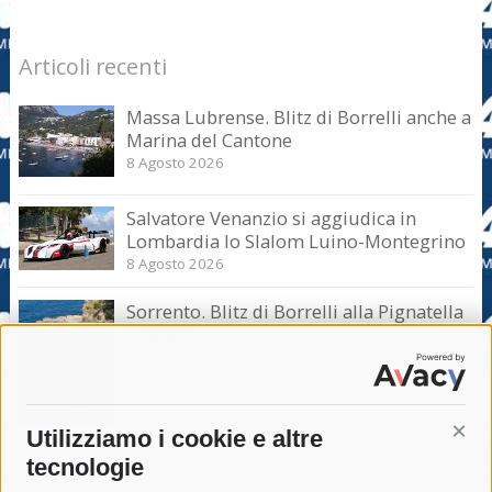
Articoli recenti
Massa Lubrense. Blitz di Borrelli anche a
Marina del Cantone
8 Agosto 2026
Salvatore Venanzio si aggiudica in
Lombardia lo Slalom Luino-Montegrino
8 Agosto 2026
Sorrento. Blitz di Borrelli alla Pignatella
– video –
8 Agosto 2026
Utilizziamo i cookie e altre
Cont
tecnologie