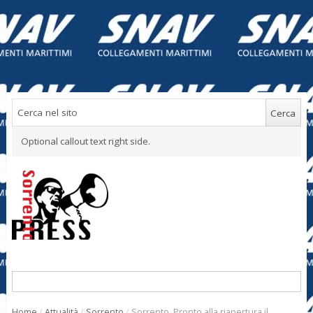
Optional callout text right side.
Home
/
Attualità
/
Sorrento
/
Sorrento. Pronto alla riapertura il