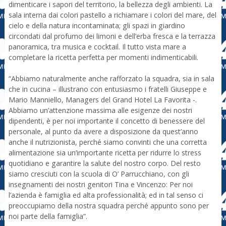
dimenticare i sapori del territorio, la bellezza degli ambienti. La
sala interna dai colori pastello a richiamare i colori del mare, del
cielo e della natura incontaminata; gli spazi in giardino
circondati dal profumo dei limoni e dell’erba fresca e la terrazza
panoramica, tra musica e cocktail. Il tutto vista mare a
completare la ricetta perfetta per momenti indimenticabili.
“Abbiamo naturalmente anche rafforzato la squadra, sia in sala
che in cucina – illustrano con entusiasmo i fratelli Giuseppe e
Mario Manniello, Managers del Grand Hotel La Favorita -.
Abbiamo un’attenzione massima alle esigenze dei nostri
dipendenti, è per noi importante il concetto di benessere del
personale, al punto da avere a disposizione da quest’anno
anche il nutrizionista, perché siamo convinti che una corretta
alimentazione sia un’importante ricetta per ridurre lo stress
quotidiano e garantire la salute del nostro corpo. Del resto
siamo cresciuti con la scuola di O’ Parrucchiano, con gli
insegnamenti dei nostri genitori Tina e Vincenzo: Per noi
l’azienda è famiglia ed alta professionalità; ed in tal senso ci
preoccupiamo della nostra squadra perché appunto sono per
noi parte della famiglia”.