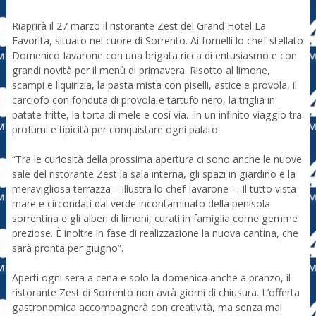
Riaprirà il 27 marzo il ristorante Zest del Grand Hotel La
Favorita, situato nel cuore di Sorrento. Ai fornelli lo chef stellato
Domenico Iavarone con una brigata ricca di entusiasmo e con
grandi novità per il menù di primavera. Risotto al limone,
scampi e liquirizia, la pasta mista con piselli, astice e provola, il
carciofo con fonduta di provola e tartufo nero, la triglia in
patate fritte, la torta di mele e così via…in un infinito viaggio tra
profumi e tipicità per conquistare ogni palato.
“Tra le curiosità della prossima apertura ci sono anche le nuove
sale del ristorante Zest la sala interna, gli spazi in giardino e la
meravigliosa terrazza – illustra lo chef Iavarone –. Il tutto vista
mare e circondati dal verde incontaminato della penisola
sorrentina e gli alberi di limoni, curati in famiglia come gemme
preziose. È inoltre in fase di realizzazione la nuova cantina, che
sarà pronta per giugno”.
Aperti ogni sera a cena e solo la domenica anche a pranzo, il
ristorante Zest di Sorrento non avrà giorni di chiusura. L’offerta
gastronomica accompagnerà con creatività, ma senza mai