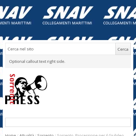
Optional callout text right side.
Home
/
Attualità
/
Sorrento
/
Sorrento. Processione per il Giubileo