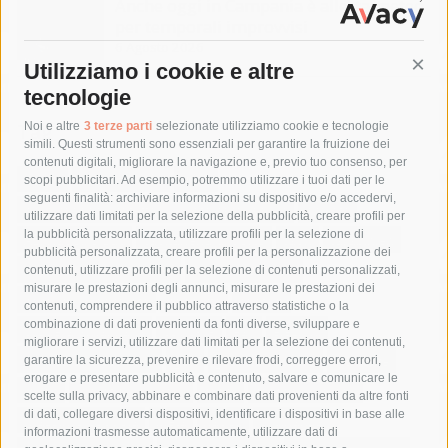
Anche oggi in Campania è allerta meteo
per temporali improvvisi
6 Agosto 2026
Utilizziamo i cookie e altre
Cont
tecnologie
Tag
Noi e altre
3 terze parti
selezionate utilizziamo cookie e tecnologie
simili. Questi strumenti sono essenziali per garantire la fruizione dei
contenuti digitali, migliorare la navigazione e, previo tuo consenso, per
acqua
allerta meteo
anas
scopi pubblicitari. Ad esempio, potremmo utilizzare i tuoi dati per le
seguenti finalità: archiviare informazioni su dispositivo e/o accedervi,
area marina protetta di punta campanella
arresto
utilizzare dati limitati per la selezione della pubblicità, creare profili per
la pubblicità personalizzata, utilizzare profili per la selezione di
Asl Napoli 3 sud
capitaneria di porto
capri
carabinieri
pubblicità personalizzata, creare profili per la personalizzazione dei
castellammare di stabia
circumvesuviana
contenuti, utilizzare profili per la selezione di contenuti personalizzati,
misurare le prestazioni degli annunci, misurare le prestazioni dei
comune di sorrento
concerto
contagi
contenuti, comprendere il pubblico attraverso statistiche o la
combinazione di dati provenienti da fonti diverse, sviluppare e
costiera amalfitana
covid-19
eav
elezioni
migliorare i servizi, utilizzare dati limitati per la selezione dei contenuti,
fondazione sorrento
gori
guardia costiera
incidente
garantire la sicurezza, prevenire e rilevare frodi, correggere errori,
erogare e presentare pubblicità e contenuto, salvare e comunicare le
lavori
lorenzo balducelli
mare
massa lubrense
scelte sulla privacy, abbinare e combinare dati provenienti da altre fonti
di dati, collegare diversi dispositivi, identificare i dispositivi in base alle
massimo coppola
Meta
napoli
ordinanza
informazioni trasmesse automaticamente, utilizzare dati di