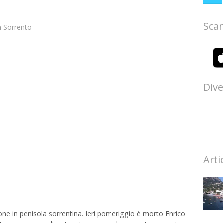
Scar
n
Sorrento
Dive
Arti
e in penisola sorrentina. Ieri pomeriggio è morto Enrico