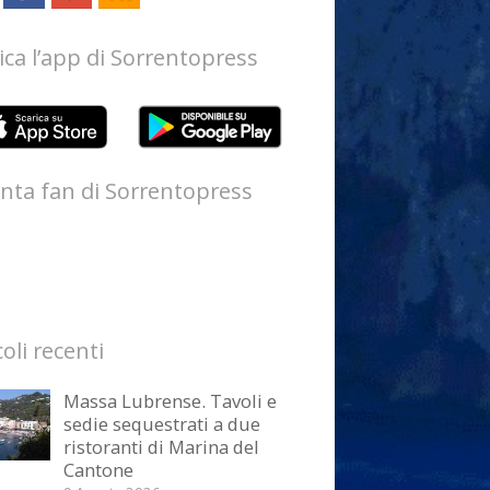
ica l’app di Sorrentopress
nta fan di Sorrentopress
coli recenti
Massa Lubrense. Tavoli e
sedie sequestrati a due
ristoranti di Marina del
Cantone