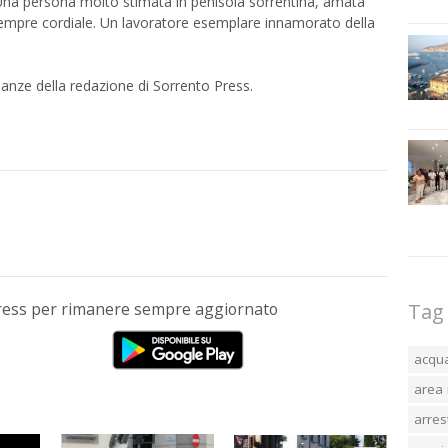
Una persona molto stimata in penisola sorrentina, amata
re sempre cordiale. Un lavoratore esemplare innamorato della
ianze della redazione di Sorrento Press.
Press per rimanere sempre aggiornato
Tag
acqu
area 
arres