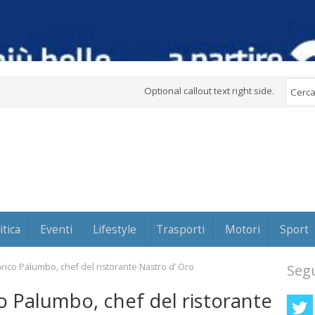
Optional callout text right side.
itica
Eventi
Lifestyle
Trasporti
Motori
Sport
ico Palumbo, chef del ristorante Nastro d’ Oro
Segu
o Palumbo, chef del ristorante