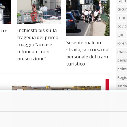
capri
circ
conc
covid
Inchiesta bis sulla
 tre
gori
tragedia del primo
Si sente male in
loren
maggio “accuse
strada, soccorsa dal
infondate, non
mass
personale del tram
prescrizione”
penis
turistico
poliz
Regi
sind
temp
villa