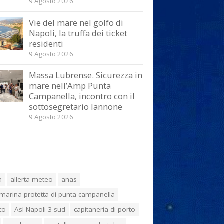
9 Agosto 2026
Vie del mare nel golfo di
Napoli, la truffa dei ticket
residenti
9 Agosto 2026
Massa Lubrense. Sicurezza in
mare nell’Amp Punta
Campanella, incontro con il
sottosegretario Iannone
9 Agosto 2026
a
allerta meteo
anas
marina protetta di punta campanella
to
Asl Napoli 3 sud
capitaneria di porto