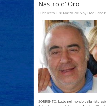
Nastro d’ Oro
26 Marzo 2015
Livio Pane
Pubblicato il
by
i
SORRENTO. Lutto nel mondo della ristorazion