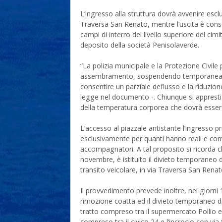
L’ingresso alla struttura dovrà avvenire esclu
Traversa San Renato, mentre l’uscita è cons
campi di interro del livello superiore del cim
deposito della società Penisolaverde.
“La polizia municipale e la Protezione Civile 
assembramento, sospendendo temporaneamente
consentire un parziale deflusso e la riduzion
legge nel documento -. Chiunque si appresti 
della temperatura corporea che dovrà essere
L’accesso al piazzale antistante l’ingresso p
esclusivamente per quanti hanno reali e com
accompagnatori. A tal proposito si ricorda 
novembre, è istituito il divieto temporaneo 
transito veicolare, in via Traversa San Renat
Il provvedimento prevede inoltre, nei giorni
rimozione coatta ed il divieto temporaneo di 
tratto compreso tra il supermercato Pollio e 
compreso tra il civico 24 e l’incrocio con vi