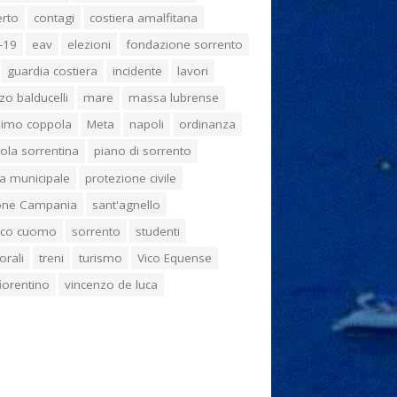
erto
contagi
costiera amalfitana
-19
eav
elezioni
fondazione sorrento
guardia costiera
incidente
lavori
zo balducelli
mare
massa lubrense
imo coppola
Meta
napoli
ordinanza
ola sorrentina
piano di sorrento
ia municipale
protezione civile
one Campania
sant'agnello
aco cuomo
sorrento
studenti
orali
treni
turismo
Vico Equense
 fiorentino
vincenzo de luca