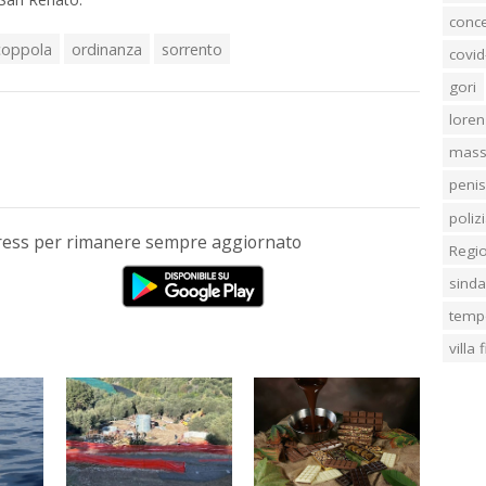
conc
coppola
ordinanza
sorrento
covid
gori
loren
mass
penis
poliz
Press per rimanere sempre aggiornato
Regi
sind
temp
villa