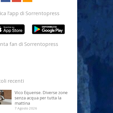
ica l’app di Sorrentopress
nta fan di Sorrentopress
coli recenti
Vico Equense. Diverse zone
senza acqua per tutta la
mattina
7 Agosto 2026