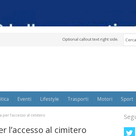
Optional callout text right side.
itica
Eventi
Lifestyle
Trasporti
Motori
Sport
 per l’accesso al cimitero
Segu
r l’accesso al cimitero