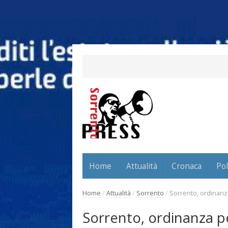
Home
Attualità
Cronaca
Pol
Home
/
Attualità
/
Sorrento
/
Sorrento, ordinanza
Sorrento, ordinanza pe