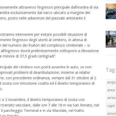
sivamente attraverso l’ingresso principale dall’esedra di via
entita esclusivamente dal varco ubicato a margine dei
itero, posto nelle adiacenze del piazzale antistante il
potranno intervenire per evitare possibili situazioni di
 l’ingresso degli utenti al cimitero, in attesa di
e del numero dei fruitori del complesso cimiteriale – si
all’ingresso dovrà preliminarmente sottoporsi a rilevazione
 minore di 37,5 gradi centigradi”.
rincipale del cimitero non potrà avvenire in auto, se non
Tag
provati problemi di deambulazione, insieme ai relativi
che, con precedente ordinanza, sempre dal 31 ottobre al 2
acqu
di sosta con rimozione coatta ed il divieto temporaneo di
o.
area 
arres
 1 e 2 novembre, il divieto temporaneo di sosta con
transito veicolare, dalle ore 7 alle 18 in via San Renato, nel
capri
il parcheggio Terminal e in via Marziale, nel tratto
circ
a San Renato.