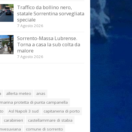
Traffico da bollino nero,
statale Sorrentina sorvegliata
speciale
7 Agosto 2026
Sorrento-Massa Lubrense.
Torna a casa la sub colta da
malore
7 Agosto 2026
a
allerta meteo
anas
marina protetta di punta campanella
to
Asl Napoli 3 sud
capitaneria di porto
carabinieri
castellammare di stabia
umvesuviana
comune di sorrento