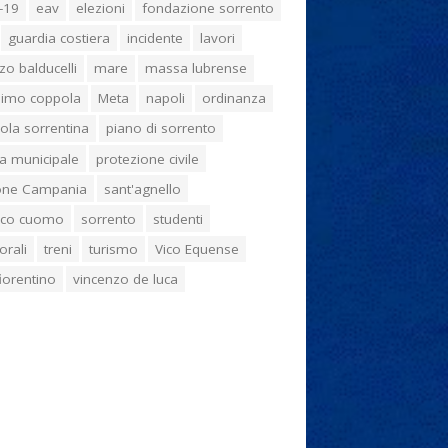
-19
eav
elezioni
fondazione sorrento
guardia costiera
incidente
lavori
zo balducelli
mare
massa lubrense
imo coppola
Meta
napoli
ordinanza
ola sorrentina
piano di sorrento
ia municipale
protezione civile
one Campania
sant'agnello
aco cuomo
sorrento
studenti
orali
treni
turismo
Vico Equense
 fiorentino
vincenzo de luca