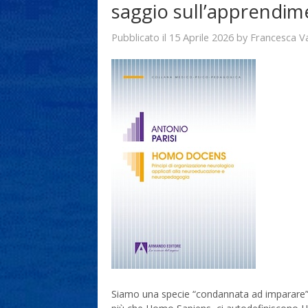
saggio sull’apprendi
15 Aprile 2026
Francesca V
Pubblicato il
by
Siamo una specie “condannata ad imparare”. 