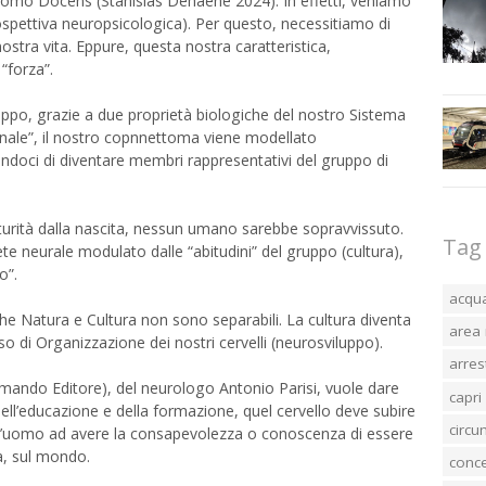
omo Docens (Stanislas Dehaene 2024). In effetti, veniamo
pettiva neuropsicologica). Per questo, necessitiamo di
stra vita. Eppure, questa nostra caratteristica,
“forza”.
uppo, grazie a due proprietà biologiche del nostro Sistema
onale”, il nostro copnnettoma viene modellato
ndoci di diventare membri rappresentativi del gruppo di
urità dalla nascita, nessun umano sarebbe sopravvissuto.
Tag
te neurale modulato dalle “abitudini” del gruppo (cultura),
o”.
acqu
 Natura e Cultura non sono separabili. La cultura diventa
area 
so di Organizzazione dei nostri cervelli (neurosviluppo).
arres
rmando Editore), del neurologo Antonio Parisi, vuole dare
capri
a dell’educazione e della formazione, quel cervello deve subire
circ
o d’uomo ad avere la consapevolezza o conoscenza di essere
rà, sul mondo.
conc