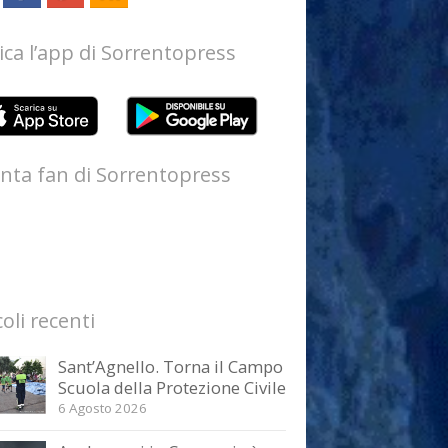
ica l’app di Sorrentopress
nta fan di Sorrentopress
coli recenti
Sant’Agnello. Torna il Campo
Scuola della Protezione Civile
6 Agosto 2026