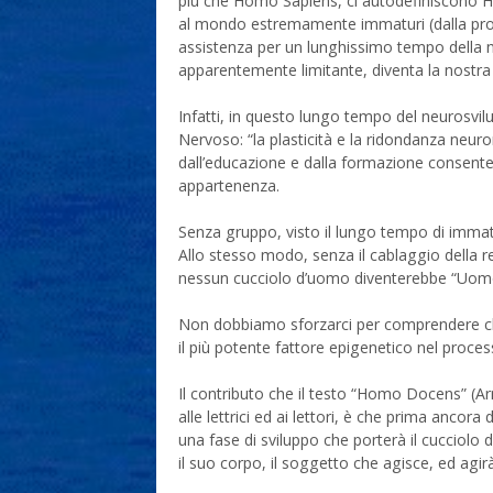
più che Homo Sapiens, ci autodefiniscono H
al mondo estremamente immaturi (dalla pros
assistenza per un lunghissimo tempo della no
apparentemente limitante, diventa la nostra 
Infatti, in questo lungo tempo del neurosvil
Nervoso: “la plasticità e la ridondanza neur
dall’educazione e dalla formazione consente
appartenenza.
Senza gruppo, visto il lungo tempo di immat
Allo stesso modo, senza il cablaggio della re
nessun cucciolo d’uomo diventerebbe “Uom
Non dobbiamo sforzarci per comprendere che
il più potente fattore epigenetico nel proces
Il contributo che il testo “Homo Docens” (A
alle lettrici ed ai lettori, è che prima ancor
una fase di sviluppo che porterà il cucciol
il suo corpo, il soggetto che agisce, ed agi