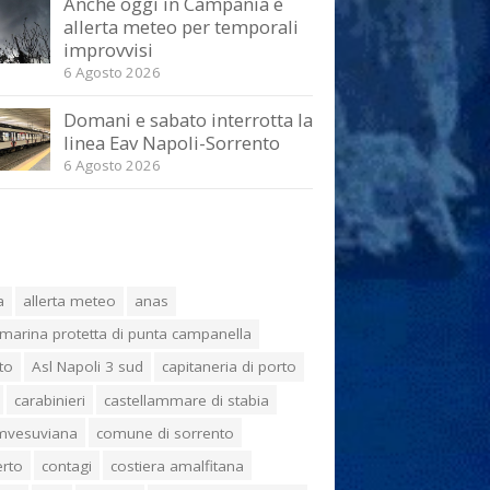
Anche oggi in Campania è
allerta meteo per temporali
improvvisi
6 Agosto 2026
Domani e sabato interrotta la
linea Eav Napoli-Sorrento
6 Agosto 2026
a
allerta meteo
anas
marina protetta di punta campanella
to
Asl Napoli 3 sud
capitaneria di porto
carabinieri
castellammare di stabia
umvesuviana
comune di sorrento
erto
contagi
costiera amalfitana