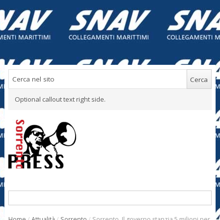
Optional callout text right side.
Home
/
Attualità
/
Sorrento
/
Sorrento. Il governo stanzia 5 milioni per