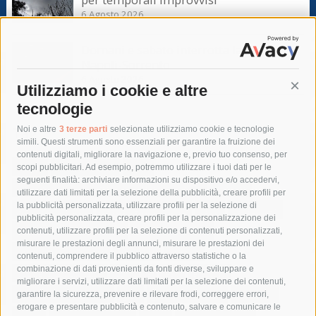
6 Agosto 2026
Domani e sabato interrotta la linea Eav
Napoli-Sorrento
6 Agosto 2026
Utilizziamo i cookie e altre
Cont
tecnologie
Tag
Noi e altre
3 terze parti
selezionate utilizziamo cookie e tecnologie
simili. Questi strumenti sono essenziali per garantire la fruizione dei
contenuti digitali, migliorare la navigazione e, previo tuo consenso, per
acqua
allerta meteo
anas
scopi pubblicitari. Ad esempio, potremmo utilizzare i tuoi dati per le
seguenti finalità: archiviare informazioni su dispositivo e/o accedervi,
area marina protetta di punta campanella
arresto
utilizzare dati limitati per la selezione della pubblicità, creare profili per
la pubblicità personalizzata, utilizzare profili per la selezione di
Asl Napoli 3 sud
capitaneria di porto
capri
carabinieri
pubblicità personalizzata, creare profili per la personalizzazione dei
castellammare di stabia
circumvesuviana
contenuti, utilizzare profili per la selezione di contenuti personalizzati,
misurare le prestazioni degli annunci, misurare le prestazioni dei
comune di sorrento
concerto
contagi
contenuti, comprendere il pubblico attraverso statistiche o la
combinazione di dati provenienti da fonti diverse, sviluppare e
costiera amalfitana
covid-19
eav
elezioni
migliorare i servizi, utilizzare dati limitati per la selezione dei contenuti,
fondazione sorrento
gori
guardia costiera
incidente
garantire la sicurezza, prevenire e rilevare frodi, correggere errori,
erogare e presentare pubblicità e contenuto, salvare e comunicare le
lavori
lorenzo balducelli
mare
massa lubrense