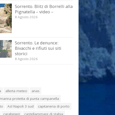
Sorrento. Blitz di Borrelli alla
Pignatella – video –
8 Agosto 2026
Sorrento. Le denunce:
Bivacchi e rifiuti sui siti
storici
8 Agosto 2026
a
allerta meteo
anas
marina protetta di punta campanella
to
Asl Napoli 3 sud
capitaneria di porto
carabinieri
castellammare di stabia