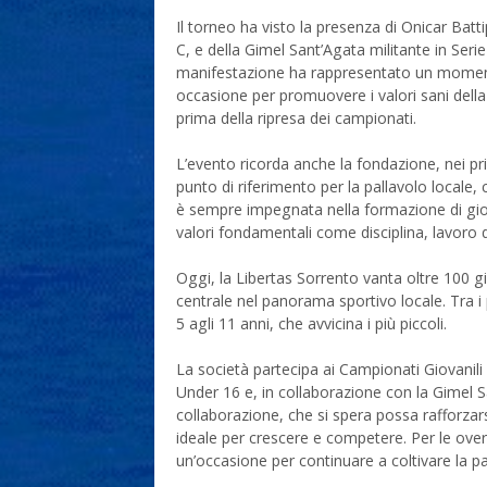
Il torneo ha visto la presenza di Onicar Batt
C, e della Gimel Sant’Agata militante in Ser
manifestazione ha rappresentato un moment
occasione per promuovere i valori sani dell
prima della ripresa dei campionati.
L’evento ricorda anche la fondazione, nei pr
punto di riferimento per la pallavolo locale, 
è sempre impegnata nella formazione di giov
valori fondamentali come disciplina, lavoro 
Oggi, la Libertas Sorrento vanta oltre 100 giov
centrale nel panorama sportivo locale. Tra i 
5 agli 11 anni, che avvicina i più piccoli.
La società partecipa ai Campionati Giovanili
Under 16 e, in collaborazione con la Gimel
collaborazione, che si spera possa rafforzars
ideale per crescere e competere. Per le ove
un’occasione per continuare a coltivare la p