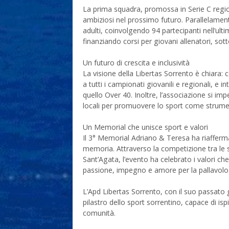
La prima squadra, promossa in Serie C regio
ambiziosi nel prossimo futuro. Parallelamen
adulti, coinvolgendo 94 partecipanti nell’ult
finanziando corsi per giovani allenatori, sot
Un futuro di crescita e inclusività
La visione della Libertas Sorrento è chiara:
a tutti i campionati giovanili e regionali, e
quello Over 40. Inoltre, l’associazione si imp
locali per promuovere lo sport come strument
Un Memorial che unisce sport e valori
Il 3° Memorial Adriano & Teresa ha riafferm
memoria. Attraverso la competizione tra le s
Sant’Agata, l’evento ha celebrato i valori 
passione, impegno e amore per la pallavolo
L’Apd Libertas Sorrento, con il suo passato g
pilastro dello sport sorrentino, capace di is
comunità.