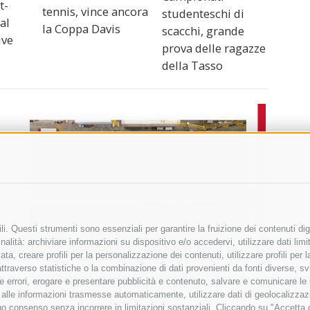
t-
tennis, vince ancora
studenteschi di
al
la Coppa Davis
scacchi, grande
ive
prova delle ragazze
della Tasso
i. Questi strumenti sono essenziali per garantire la fruizione dei contenuti dig
alità: archiviare informazioni su dispositivo e/o accedervi, utilizzare dati limita
zata, creare profili per la personalizzazione dei contenuti, utilizzare profili per
raverso statistiche o la combinazione di dati provenienti da fonti diverse, svilu
ere errori, erogare e presentare pubblicità e contenuto, salvare e comunicare le
base alle informazioni trasmesse automaticamente, utilizzare dati di geolocalizza
tuo consenso senza incorrere in limitazioni sostanziali. Cliccando su "Accetta co