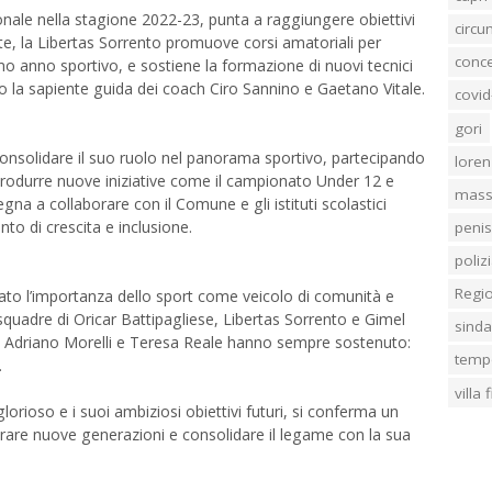
nale nella stagione 2022-23, punta a raggiungere obiettivi
circ
te, la Libertas Sorrento promuove corsi amatoriali per
conc
imo anno sportivo, e sostiene la formazione di nuovi tecnici
to la sapiente guida dei coach Ciro Sannino e Gaetano Vitale.
covid
gori
 consolidare il suo ruolo nel panorama sportivo, partecipando
loren
 introdurre nuove iniziative come il campionato Under 12 e
mass
egna a collaborare con il Comune e gli istituti scolastici
o di crescita e inclusione.
penis
poliz
Regi
ato l’importanza dello sport come veicolo di comunità e
quadre di Oricar Battipagliese, Libertas Sorrento e Gimel
sind
che Adriano Morelli e Teresa Reale hanno sempre sostenuto:
temp
.
villa
lorioso e i suoi ambiziosi obiettivi futuri, si conferma un
pirare nuove generazioni e consolidare il legame con la sua