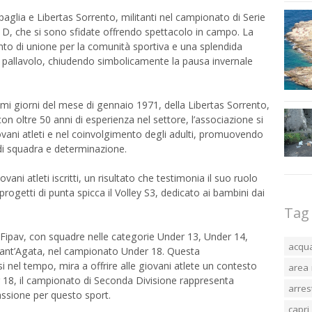
ipaglia e Libertas Sorrento, militanti nel campionato di Serie
ie D, che si sono sfidate offrendo spettacolo in campo. La
o di unione per la comunità sportiva e una splendida
a pallavolo, chiudendo simbolicamente la pausa invernale
imi giorni del mese di gennaio 1971, della Libertas Sorrento,
con oltre 50 anni di esperienza nel settore, l’associazione si
ani atleti e nel coinvolgimento degli adulti, promuovendo
di squadra e determinazione.
ani atleti iscritti, un risultato che testimonia il suo ruolo
progetti di punta spicca il Volley S3, dedicato ai bambini dai
Tag
 Fipav, con squadre nelle categorie Under 13, Under 14,
acqu
 Sant’Agata, nel campionato Under 18. Questa
i nel tempo, mira a offrire alle giovani atlete un contesto
area 
r 18, il campionato di Seconda Divisione rappresenta
arres
assione per questo sport.
capri