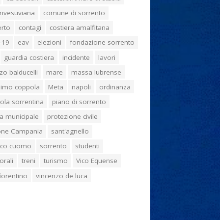
umvesuviana
comune di sorrento
erto
contagi
costiera amalfitana
-19
eav
elezioni
fondazione sorrento
guardia costiera
incidente
lavori
zo balducelli
mare
massa lubrense
imo coppola
Meta
napoli
ordinanza
ola sorrentina
piano di sorrento
ia municipale
protezione civile
one Campania
sant'agnello
aco cuomo
sorrento
studenti
orali
treni
turismo
Vico Equense
 fiorentino
vincenzo de luca