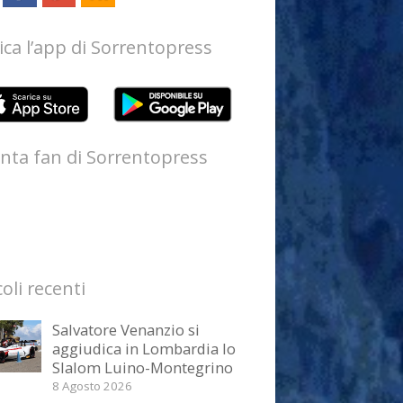
ica l’app di Sorrentopress
nta fan di Sorrentopress
coli recenti
Salvatore Venanzio si
aggiudica in Lombardia lo
Slalom Luino-Montegrino
8 Agosto 2026