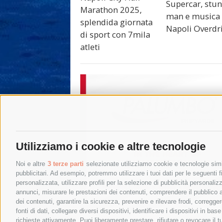
Supercar, stun
Marathon 2025,
man e musica 
splendida giornata
Napoli Overdr
di sport con 7mila
atleti
Utilizziamo i cookie e altre tecnologie
Noi e altre
3 terze parti
selezionate utilizziamo cookie e tecnologie simil
pubblicitari. Ad esempio, potremmo utilizzare i tuoi dati per le seguenti fin
personalizzata, utilizzare profili per la selezione di pubblicità personaliz
annunci, misurare le prestazioni dei contenuti, comprendere il pubblico att
dei contenuti, garantire la sicurezza, prevenire e rilevare frodi, corregg
fonti di dati, collegare diversi dispositivi, identificare i dispositivi in 
richieste attivamente. Puoi liberamente prestare, rifiutare o revocare il 