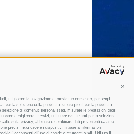
Conti
itali, migliorare la navigazione e, previo tuo consenso, per scopi
ti per la selezione della pubblicità, creare profili per la pubblicità
 la selezione di contenuti personalizzati, misurare le prestazioni degli
ppare e migliorare i servizi, utilizzare dati limitati per la selezione
 scelte sulla privacy, abbinare e combinare dati provenienti da altre
zione precisi, riconoscere i dispositivi in base a informazioni
okie," acconsenti all'uso di cookie e strumenti simili. Utilizza il