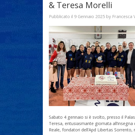
& Teresa Morelli
9 Gennaio 2025
Francesca 
Pubblicato il
by
Sabato 4 gennaio si è svolto, presso il Palas
Teresa, entusiasmante giornata all’insegna 
Reale, fondatori dell’Apd Libertas Sorrento, 