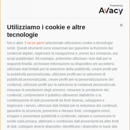
Sorrento. Aggredisce sessualmente una
turista e le strappa il portafogli, fermato
dai carabinieri
7 Agosto 2026
Utilizziamo i cookie e altre
Cont
tecnologie
Tag
Noi e altre
3 terze parti
selezionate utilizziamo cookie e tecnologie
simili. Questi strumenti sono essenziali per garantire la fruizione dei
contenuti digitali, migliorare la navigazione e, previo tuo consenso, per
acqua
allerta meteo
anas
scopi pubblicitari. Ad esempio, potremmo utilizzare i tuoi dati per le
seguenti finalità: archiviare informazioni su dispositivo e/o accedervi,
area marina protetta di punta campanella
arresto
utilizzare dati limitati per la selezione della pubblicità, creare profili per
la pubblicità personalizzata, utilizzare profili per la selezione di
Asl Napoli 3 sud
capitaneria di porto
capri
carabinieri
pubblicità personalizzata, creare profili per la personalizzazione dei
castellammare di stabia
circumvesuviana
contenuti, utilizzare profili per la selezione di contenuti personalizzati,
misurare le prestazioni degli annunci, misurare le prestazioni dei
comune di sorrento
concerto
contagi
contenuti, comprendere il pubblico attraverso statistiche o la
combinazione di dati provenienti da fonti diverse, sviluppare e
costiera amalfitana
covid-19
eav
elezioni
migliorare i servizi, utilizzare dati limitati per la selezione dei contenuti,
fondazione sorrento
gori
guardia costiera
incidente
garantire la sicurezza, prevenire e rilevare frodi, correggere errori,
erogare e presentare pubblicità e contenuto, salvare e comunicare le
lavori
lorenzo balducelli
mare
massa lubrense
scelte sulla privacy, abbinare e combinare dati provenienti da altre fonti
di dati, collegare diversi dispositivi, identificare i dispositivi in base alle
massimo coppola
Meta
napoli
ordinanza