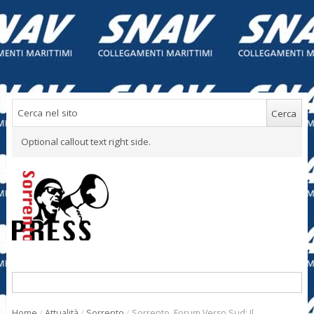
Optional callout text right side.
Home
/
Attualità
/
Sorrento
/
Sorrento. Forum Verso Sud: Il