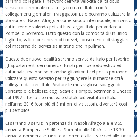
saranno collegate al network dell’Alta Velocità da Italobus,
servizio intermodale rotaia – gomma di Italo, con 5
collegamenti giornalieri. I viaggiatori Italo potranno utilizzare la
stazione di Napoli Afragola come snodo intermodale, arrivando
qui in treno e salendo poi sui bus targati Italo per andare a
Pompei o Sorrento. Tutto questo con la comodità di un unico
biglietto, valido per entrambi i mezzi, consentendo di viaggiare
col massimo dei servizi sia in treno che in pullman.
Queste due nuove località saranno servite da Italo per favorire
gli spostamenti dei numerosi turisti per il periodo estivo ed
autunnale, ma non solo: anche gli abitanti del posto potranno
utilizzare questo servizio per raggiungere le numerose città
collegate dai treni Italo. Visitare le meravigliose spiagge di
Sorrento e le bellezze degli Scavi di Pompei, patrimonio Unesco
dal 1997 e terzo sito museale statale più visitato in Italia
nell’anno 2016 (con più di 3 milioni di visitatori), diventerà così
più semplice.
Ci saranno 3 servizi in partenza da Napoli Afragola alle 8:55
(arrivo a Pompei alle 9:40 e a Sorrento alle 10:45), alle 13:30
(arrivo a Pompei alle 14:20 e a Sorrento alle 15:25) ed alle 18:30