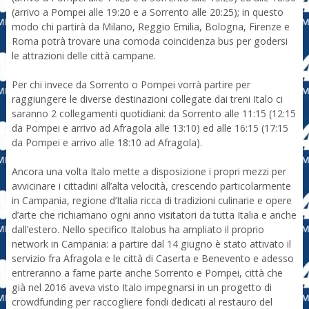
(arrivo a Pompei alle 19:20 e a Sorrento alle 20:25); in questo
modo chi partirà da Milano, Reggio Emilia, Bologna, Firenze e
Roma potrà trovare una comoda coincidenza bus per godersi
le attrazioni delle città campane.
Per chi invece da Sorrento o Pompei vorrà partire per
raggiungere le diverse destinazioni collegate dai treni Italo ci
saranno 2 collegamenti quotidiani: da Sorrento alle 11:15 (12:15
da Pompei e arrivo ad Afragola alle 13:10) ed alle 16:15 (17:15
da Pompei e arrivo alle 18:10 ad Afragola).
Ancora una volta Italo mette a disposizione i propri mezzi per
avvicinare i cittadini all’alta velocità, crescendo particolarmente
in Campania, regione d’Italia ricca di tradizioni culinarie e opere
d’arte che richiamano ogni anno visitatori da tutta Italia e anche
dall’estero. Nello specifico Italobus ha ampliato il proprio
network in Campania: a partire dal 14 giugno è stato attivato il
servizio fra Afragola e le città di Caserta e Benevento e adesso
entreranno a farne parte anche Sorrento e Pompei, città che
già nel 2016 aveva visto Italo impegnarsi in un progetto di
crowdfunding per raccogliere fondi dedicati al restauro del