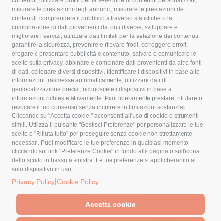
castellammare di stabia
circumvesuviana
contenuti, utilizzare profili per la selezione di contenuti personalizzati,
misurare le prestazioni degli annunci, misurare le prestazioni dei
comune di sorrento
concerto
contagi
contenuti, comprendere il pubblico attraverso statistiche o la
combinazione di dati provenienti da fonti diverse, sviluppare e
costiera amalfitana
covid-19
eav
elezioni
migliorare i servizi, utilizzare dati limitati per la selezione dei contenuti,
fondazione sorrento
gori
guardia costiera
incidente
garantire la sicurezza, prevenire e rilevare frodi, correggere errori,
erogare e presentare pubblicità e contenuto, salvare e comunicare le
lavori
lorenzo balducelli
mare
massa lubrense
scelte sulla privacy, abbinare e combinare dati provenienti da altre fonti
di dati, collegare diversi dispositivi, identificare i dispositivi in base alle
massimo coppola
Meta
napoli
ordinanza
informazioni trasmesse automaticamente, utilizzare dati di
penisola sorrentina
piano di sorrento
polizia municipale
geolocalizzazione precisi, riconoscere i dispositivi in base a
informazioni richieste attivamente. Puoi liberamente prestare, rifiutare o
protezione civile
Regione Campania
sant'agnello
revocare il tuo consenso senza incorrere in limitazioni sostanziali.
Cliccando su "Accetta cookie," acconsenti all'uso di cookie e strumenti
sindaco cuomo
sorrento
studenti
temporali
treni
simili. Utilizza il pulsante "Gestisci Preferenze" per personalizzare le tue
turismo
Vico Equense
villa fiorentino
vincenzo de luca
scelte o "Rifiuta tutto" per proseguire senza cookie non strettamente
necessari. Puoi modificare le tue preferenze in qualsiasi momento
cliccando sul link "Preferenze Cookie" in fondo alla pagina o sull'icona
dello scudo in basso a sinistra. Le tue preferenze si applicheranno al
solo dispositivo in uso.
|
© 2015 SorrentoPress. All rights reserved.
Privacy Policy
Cookie Policy
Il giornale online della Penisola Sorrentina
Privacy policy
-
Cookie Policy
Accetta cookie