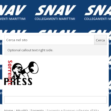
Optional callout text right side.
Home
/
Attualità
/
Sorrento
/
Sorrento e Pompei collegate all’Alta