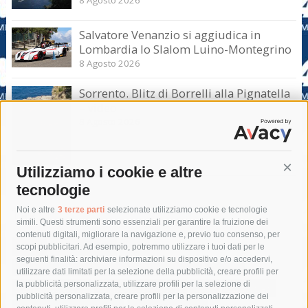
8 Agosto 2026
Salvatore Venanzio si aggiudica in
Lombardia lo Slalom Luino-Montegrino
8 Agosto 2026
Sorrento. Blitz di Borrelli alla Pignatella
– video –
8 Agosto 2026
Utilizziamo i cookie e altre
Cont
tecnologie
Tag
Noi e altre
3 terze parti
selezionate utilizziamo cookie e tecnologie
simili. Questi strumenti sono essenziali per garantire la fruizione dei
contenuti digitali, migliorare la navigazione e, previo tuo consenso, per
acqua
allerta meteo
anas
scopi pubblicitari. Ad esempio, potremmo utilizzare i tuoi dati per le
seguenti finalità: archiviare informazioni su dispositivo e/o accedervi,
area marina protetta di punta campanella
arresto
utilizzare dati limitati per la selezione della pubblicità, creare profili per
la pubblicità personalizzata, utilizzare profili per la selezione di
Asl Napoli 3 sud
capitaneria di porto
capri
carabinieri
pubblicità personalizzata, creare profili per la personalizzazione dei