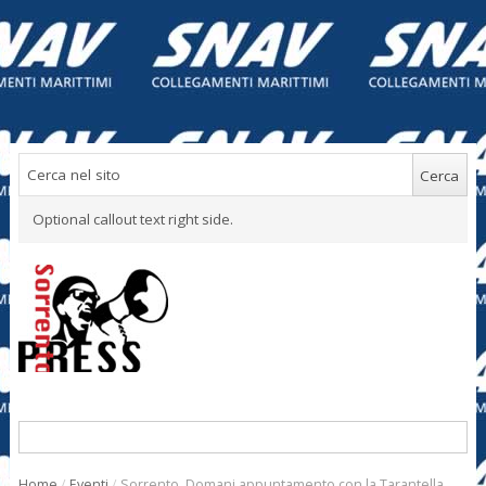
Optional callout text right side.
Home
/
Eventi
/
Sorrento. Domani appuntamento con la Tarantella