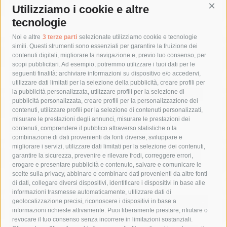
Utilizziamo i cookie e altre
Cont
tecnologie
Tag
Noi e altre
3 terze parti
selezionate utilizziamo cookie e tecnologie
simili. Questi strumenti sono essenziali per garantire la fruizione dei
contenuti digitali, migliorare la navigazione e, previo tuo consenso, per
acqua
allerta meteo
anas
scopi pubblicitari. Ad esempio, potremmo utilizzare i tuoi dati per le
seguenti finalità: archiviare informazioni su dispositivo e/o accedervi,
area marina protetta di punta campanella
arresto
utilizzare dati limitati per la selezione della pubblicità, creare profili per
la pubblicità personalizzata, utilizzare profili per la selezione di
Asl Napoli 3 sud
capitaneria di porto
capri
carabinieri
pubblicità personalizzata, creare profili per la personalizzazione dei
castellammare di stabia
circumvesuviana
contenuti, utilizzare profili per la selezione di contenuti personalizzati,
misurare le prestazioni degli annunci, misurare le prestazioni dei
comune di sorrento
concerto
contagi
contenuti, comprendere il pubblico attraverso statistiche o la
combinazione di dati provenienti da fonti diverse, sviluppare e
costiera amalfitana
covid-19
eav
elezioni
migliorare i servizi, utilizzare dati limitati per la selezione dei contenuti,
fondazione sorrento
gori
guardia costiera
incidente
garantire la sicurezza, prevenire e rilevare frodi, correggere errori,
erogare e presentare pubblicità e contenuto, salvare e comunicare le
lavori
lorenzo balducelli
mare
massa lubrense
scelte sulla privacy, abbinare e combinare dati provenienti da altre fonti
di dati, collegare diversi dispositivi, identificare i dispositivi in base alle
massimo coppola
Meta
napoli
ordinanza
informazioni trasmesse automaticamente, utilizzare dati di
penisola sorrentina
piano di sorrento
polizia municipale
geolocalizzazione precisi, riconoscere i dispositivi in base a
informazioni richieste attivamente. Puoi liberamente prestare, rifiutare o
protezione civile
Regione Campania
sant'agnello
revocare il tuo consenso senza incorrere in limitazioni sostanziali.