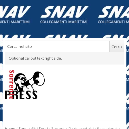
Optional callout text right side.
Home
/
Sport
/
Altri Sport
/
Sorrento. Da domani al via il campionato