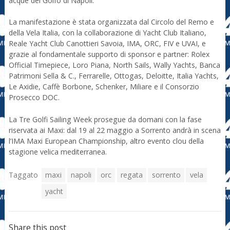
acque del Golfo di Napoli.
La manifestazione è stata organizzata dal Circolo del Remo e
della Vela Italia, con la collaborazione di Yacht Club Italiano,
Reale Yacht Club Canottieri Savoia, IMA, ORC, FIV e UVAI, e
grazie al fondamentale supporto di sponsor e partner: Rolex
Official Timepiece, Loro Piana, North Sails, Wally Yachts, Banca
Patrimoni Sella & C., Ferrarelle, Ottogas, Deloitte, Italia Yachts,
Le Axidie, Caffè Borbone, Schenker, Miliare e il Consorzio
Prosecco DOC.
La Tre Golfi Sailing Week prosegue da domani con la fase
riservata ai Maxi: dal 19 al 22 maggio a Sorrento andrà in scena
l’IMA Maxi European Championship, altro evento clou della
stagione velica mediterranea.
Taggato
maxi
napoli
orc
regata
sorrento
vela
yacht
Share this post