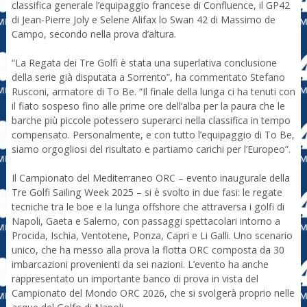
classifica generale l’equipaggio francese di Confluence, il GP42
di Jean-Pierre Joly e Selene Alifax lo Swan 42 di Massimo de
Campo, secondo nella prova d’altura.
“La Regata dei Tre Golfi è stata una superlativa conclusione
della serie già disputata a Sorrento”, ha commentato Stefano
Rusconi, armatore di To Be. “Il finale della lunga ci ha tenuti con
il fiato sospeso fino alle prime ore dell’alba per la paura che le
barche più piccole potessero superarci nella classifica in tempo
compensato. Personalmente, e con tutto l’equipaggio di To Be,
siamo orgogliosi del risultato e partiamo carichi per l’Europeo”.
Il Campionato del Mediterraneo ORC – evento inaugurale della
Tre Golfi Sailing Week 2025 – si è svolto in due fasi: le regate
tecniche tra le boe e la lunga offshore che attraversa i golfi di
Napoli, Gaeta e Salerno, con passaggi spettacolari intorno a
Procida, Ischia, Ventotene, Ponza, Capri e Li Galli. Uno scenario
unico, che ha messo alla prova la flotta ORC composta da 30
imbarcazioni provenienti da sei nazioni. L’evento ha anche
rappresentato un importante banco di prova in vista del
Campionato del Mondo ORC 2026, che si svolgerà proprio nelle