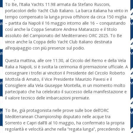
To Be, l’Italia Yachts 11.98 armata da Stefano Rusconi,
portacolori dello Yacht Club Italiano. La barca italiana ha vinto in
tempo compensato la lunga prova offshore da circa 150 miglia
– partita da Napoli il 16 maggio intorno alle 16 – conquistando
così anche la Coppa Senatore Andrea Matarazzo e il titolo
assoluto del Campionato del Mediterraneo ORC 2025. To Be
vince anche la Coppa dello Yacht Club Italiano destinata
all’equipaggio con più presenze sul podio.
Questa mattina, alle ore 11:30, al Circolo del Remo e della Vela
Italia a Napoli, si è svolta la cerimonia di premiazione ufficiale. A
consegnare i trofei ai vincitori il Presidente del Circolo Roberto
Mottola di Amato, il Vice Presidente Maurizio Pavesi e il
Consigliere alla Vela Giuseppe Montella, in un momento molto
partecipato che ha celebrato il successo della manifestazione e
il valore tecnico delle imbarcazioni premiate.
To Be, già protagonista nelle prove sulle boe dell’ORC
Mediterranean Championship disputato nelle acque tra
Sorrento e Capri dall’8 al 10 maggio, ha confermato la propria
regolarità e velocità anche nella “regata lunga”, precedendo in