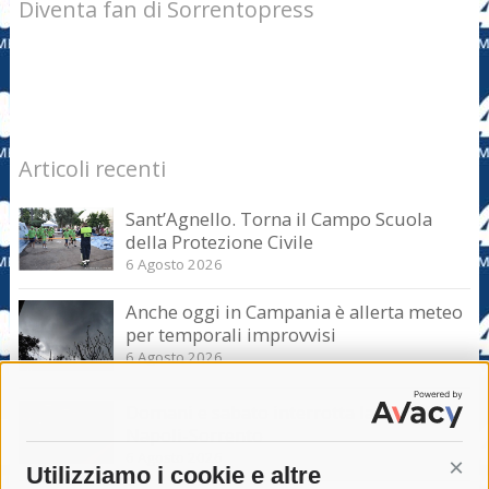
Diventa fan di Sorrentopress
Articoli recenti
Sant’Agnello. Torna il Campo Scuola
della Protezione Civile
6 Agosto 2026
Anche oggi in Campania è allerta meteo
per temporali improvvisi
6 Agosto 2026
Domani e sabato interrotta la linea Eav
Napoli-Sorrento
6 Agosto 2026
Utilizziamo i cookie e altre
Cont