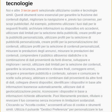
tecnologie
Tag
Noi e altre
3 terze parti
selezionate utilizziamo cookie e tecnologie
simili. Questi strumenti sono essenziali per garantire la fruizione dei
contenuti digitali, migliorare la navigazione e, previo tuo consenso, per
acqua
allerta meteo
anas
scopi pubblicitari. Ad esempio, potremmo utilizzare i tuoi dati per le
seguenti finalità: archiviare informazioni su dispositivo e/o accedervi,
area marina protetta di punta campanella
arresto
utilizzare dati limitati per la selezione della pubblicità, creare profili per
la pubblicità personalizzata, utilizzare profili per la selezione di
Asl Napoli 3 sud
capitaneria di porto
capri
carabinieri
pubblicità personalizzata, creare profili per la personalizzazione dei
castellammare di stabia
circumvesuviana
contenuti, utilizzare profili per la selezione di contenuti personalizzati,
misurare le prestazioni degli annunci, misurare le prestazioni dei
comune di sorrento
concerto
contagi
contenuti, comprendere il pubblico attraverso statistiche o la
combinazione di dati provenienti da fonti diverse, sviluppare e
costiera amalfitana
covid-19
eav
elezioni
migliorare i servizi, utilizzare dati limitati per la selezione dei contenuti,
fondazione sorrento
gori
guardia costiera
incidente
garantire la sicurezza, prevenire e rilevare frodi, correggere errori,
erogare e presentare pubblicità e contenuto, salvare e comunicare le
lavori
lorenzo balducelli
mare
massa lubrense
scelte sulla privacy, abbinare e combinare dati provenienti da altre fonti
di dati, collegare diversi dispositivi, identificare i dispositivi in base alle
massimo coppola
Meta
napoli
ordinanza
informazioni trasmesse automaticamente, utilizzare dati di
penisola sorrentina
piano di sorrento
polizia municipale
geolocalizzazione precisi, riconoscere i dispositivi in base a
informazioni richieste attivamente. Puoi liberamente prestare, rifiutare o
protezione civile
Regione Campania
sant'agnello
revocare il tuo consenso senza incorrere in limitazioni sostanziali.
Cliccando su "Accetta cookie," acconsenti all'uso di cookie e strumenti
sindaco cuomo
sorrento
studenti
temporali
treni
simili. Utilizza il pulsante "Gestisci Preferenze" per personalizzare le tue