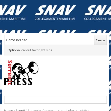
Optional callout text right side.
Home
/
Eventi
/
Sorrento. Convegno su psicologia turistica