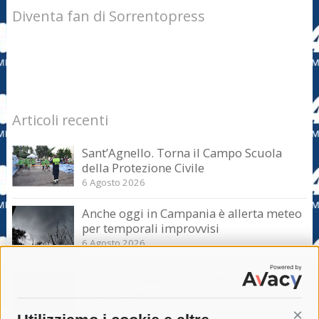
Diventa fan di Sorrentopress
Articoli recenti
Sant’Agnello. Torna il Campo Scuola
della Protezione Civile
6 Agosto 2026
Anche oggi in Campania è allerta meteo
per temporali improvvisi
6 Agosto 2026
Domani e sabato interrotta la linea Eav
Napoli-Sorrento
6 Agosto 2026
Cont