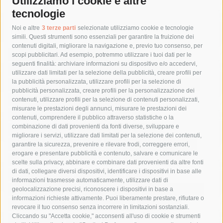
Utilizziamo i cookie e altre
tecnologie
Tag
Noi e altre
3 terze parti
selezionate utilizziamo cookie e tecnologie
simili. Questi strumenti sono essenziali per garantire la fruizione dei
contenuti digitali, migliorare la navigazione e, previo tuo consenso, per
acqua
allerta meteo
anas
scopi pubblicitari. Ad esempio, potremmo utilizzare i tuoi dati per le
seguenti finalità: archiviare informazioni su dispositivo e/o accedervi,
area marina protetta di punta campanella
arresto
utilizzare dati limitati per la selezione della pubblicità, creare profili per
la pubblicità personalizzata, utilizzare profili per la selezione di
Asl Napoli 3 sud
capitaneria di porto
capri
carabinieri
pubblicità personalizzata, creare profili per la personalizzazione dei
castellammare di stabia
circumvesuviana
contenuti, utilizzare profili per la selezione di contenuti personalizzati,
misurare le prestazioni degli annunci, misurare le prestazioni dei
comune di sorrento
concerto
contagi
contenuti, comprendere il pubblico attraverso statistiche o la
combinazione di dati provenienti da fonti diverse, sviluppare e
costiera amalfitana
covid-19
eav
elezioni
migliorare i servizi, utilizzare dati limitati per la selezione dei contenuti,
fondazione sorrento
gori
guardia costiera
incidente
garantire la sicurezza, prevenire e rilevare frodi, correggere errori,
erogare e presentare pubblicità e contenuto, salvare e comunicare le
lavori
lorenzo balducelli
mare
massa lubrense
scelte sulla privacy, abbinare e combinare dati provenienti da altre fonti
di dati, collegare diversi dispositivi, identificare i dispositivi in base alle
massimo coppola
Meta
napoli
ordinanza
informazioni trasmesse automaticamente, utilizzare dati di
penisola sorrentina
piano di sorrento
polizia municipale
geolocalizzazione precisi, riconoscere i dispositivi in base a
informazioni richieste attivamente. Puoi liberamente prestare, rifiutare o
protezione civile
Regione Campania
sant'agnello
revocare il tuo consenso senza incorrere in limitazioni sostanziali.
Cliccando su "Accetta cookie," acconsenti all'uso di cookie e strumenti
sindaco cuomo
sorrento
studenti
temporali
treni