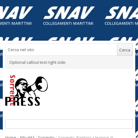
Optional callout text right side.
Home
/
Attualità
/
Sorrento
/
Sorrento. Bambini a lezione di