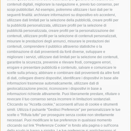
contenuti digitali, migliorare la navigazione e, previo tuo consenso, per
acqua
allerta meteo
anas
scopi pubblicitari. Ad esempio, potremmo utilizzare i tuoi dati per le
seguenti finalità: archiviare informazioni su dispositivo e/o accedervi,
area marina protetta di punta campanella
arresto
utilizzare dati limitati per la selezione della pubblicità, creare profili per
la pubblicità personalizzata, utilizzare profili per la selezione di
Asl Napoli 3 sud
capitaneria di porto
capri
carabinieri
pubblicità personalizzata, creare profili per la personalizzazione dei
castellammare di stabia
circumvesuviana
contenuti, utilizzare profili per la selezione di contenuti personalizzati,
misurare le prestazioni degli annunci, misurare le prestazioni dei
comune di sorrento
concerto
contagi
contenuti, comprendere il pubblico attraverso statistiche o la
combinazione di dati provenienti da fonti diverse, sviluppare e
costiera amalfitana
covid-19
eav
elezioni
migliorare i servizi, utilizzare dati limitati per la selezione dei contenuti,
fondazione sorrento
gori
guardia costiera
incidente
garantire la sicurezza, prevenire e rilevare frodi, correggere errori,
erogare e presentare pubblicità e contenuto, salvare e comunicare le
lavori
lorenzo balducelli
mare
massa lubrense
scelte sulla privacy, abbinare e combinare dati provenienti da altre fonti
di dati, collegare diversi dispositivi, identificare i dispositivi in base alle
massimo coppola
Meta
napoli
ordinanza
informazioni trasmesse automaticamente, utilizzare dati di
penisola sorrentina
piano di sorrento
polizia municipale
geolocalizzazione precisi, riconoscere i dispositivi in base a
informazioni richieste attivamente. Puoi liberamente prestare, rifiutare o
protezione civile
Regione Campania
sant'agnello
revocare il tuo consenso senza incorrere in limitazioni sostanziali.
Cliccando su "Accetta cookie," acconsenti all'uso di cookie e strumenti
sindaco cuomo
sorrento
studenti
temporali
treni
simili. Utilizza il pulsante "Gestisci Preferenze" per personalizzare le tue
turismo
Vico Equense
villa fiorentino
vincenzo de luca
scelte o "Rifiuta tutto" per proseguire senza cookie non strettamente
necessari. Puoi modificare le tue preferenze in qualsiasi momento
cliccando sul link "Preferenze Cookie" in fondo alla pagina o sull'icona
dello scudo in basso a sinistra. Le tue preferenze si applicheranno al