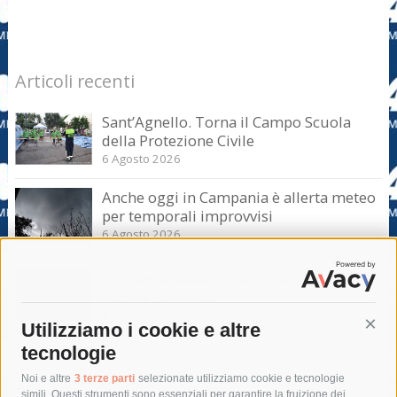
Articoli recenti
Sant’Agnello. Torna il Campo Scuola
della Protezione Civile
6 Agosto 2026
Anche oggi in Campania è allerta meteo
per temporali improvvisi
6 Agosto 2026
Domani e sabato interrotta la linea Eav
Napoli-Sorrento
6 Agosto 2026
Utilizziamo i cookie e altre
Cont
tecnologie
Tag
Noi e altre
3 terze parti
selezionate utilizziamo cookie e tecnologie
simili. Questi strumenti sono essenziali per garantire la fruizione dei