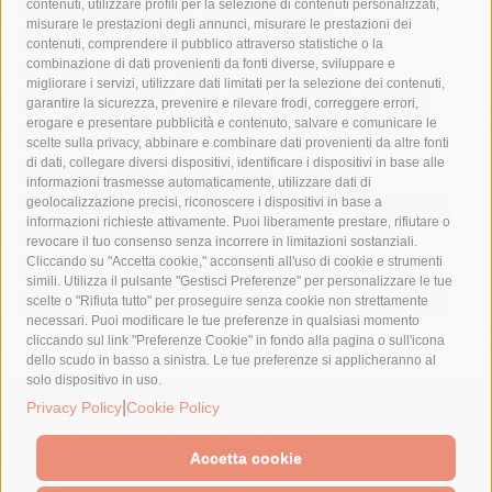
castellammare di stabia
circumvesuviana
contenuti, utilizzare profili per la selezione di contenuti personalizzati,
misurare le prestazioni degli annunci, misurare le prestazioni dei
comune di sorrento
concerto
contagi
contenuti, comprendere il pubblico attraverso statistiche o la
combinazione di dati provenienti da fonti diverse, sviluppare e
costiera amalfitana
covid-19
eav
elezioni
migliorare i servizi, utilizzare dati limitati per la selezione dei contenuti,
fondazione sorrento
gori
guardia costiera
incidente
garantire la sicurezza, prevenire e rilevare frodi, correggere errori,
erogare e presentare pubblicità e contenuto, salvare e comunicare le
lavori
lorenzo balducelli
mare
massa lubrense
scelte sulla privacy, abbinare e combinare dati provenienti da altre fonti
di dati, collegare diversi dispositivi, identificare i dispositivi in base alle
massimo coppola
Meta
napoli
ordinanza
informazioni trasmesse automaticamente, utilizzare dati di
penisola sorrentina
piano di sorrento
polizia municipale
geolocalizzazione precisi, riconoscere i dispositivi in base a
informazioni richieste attivamente. Puoi liberamente prestare, rifiutare o
protezione civile
Regione Campania
sant'agnello
revocare il tuo consenso senza incorrere in limitazioni sostanziali.
Cliccando su "Accetta cookie," acconsenti all'uso di cookie e strumenti
sindaco cuomo
sorrento
studenti
temporali
treni
simili. Utilizza il pulsante "Gestisci Preferenze" per personalizzare le tue
turismo
Vico Equense
villa fiorentino
vincenzo de luca
scelte o "Rifiuta tutto" per proseguire senza cookie non strettamente
necessari. Puoi modificare le tue preferenze in qualsiasi momento
cliccando sul link "Preferenze Cookie" in fondo alla pagina o sull'icona
dello scudo in basso a sinistra. Le tue preferenze si applicheranno al
solo dispositivo in uso.
© 2015 SorrentoPress. All rights reserved.
|
Privacy Policy
Cookie Policy
Il giornale online della Penisola Sorrentina
Privacy policy
-
Cookie Policy
Accetta cookie