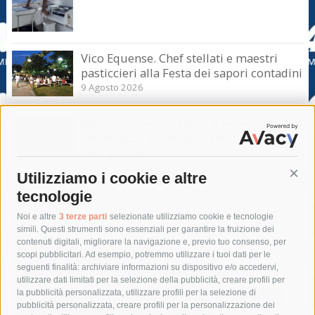
Vico Equense. Chef stellati e maestri
pasticcieri alla Festa dei sapori contadini
9 Agosto 2026
Massa Lubrense. Tavoli e sedie
sequestrati a due ristoranti di Marina
del Cantone
9 Agosto 2026
Utilizziamo i cookie e altre
Cont
tecnologie
Tag
Noi e altre
3 terze parti
selezionate utilizziamo cookie e tecnologie
simili. Questi strumenti sono essenziali per garantire la fruizione dei
contenuti digitali, migliorare la navigazione e, previo tuo consenso, per
acqua
allerta meteo
anas
scopi pubblicitari. Ad esempio, potremmo utilizzare i tuoi dati per le
seguenti finalità: archiviare informazioni su dispositivo e/o accedervi,
area marina protetta di punta campanella
arresto
utilizzare dati limitati per la selezione della pubblicità, creare profili per
la pubblicità personalizzata, utilizzare profili per la selezione di
Asl Napoli 3 sud
capitaneria di porto
capri
carabinieri
pubblicità personalizzata, creare profili per la personalizzazione dei