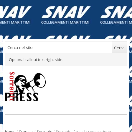
Optional callout text right side.
Home
/
Cronaca
/
Sorrento
/
Sorrento. Arriva la commissione