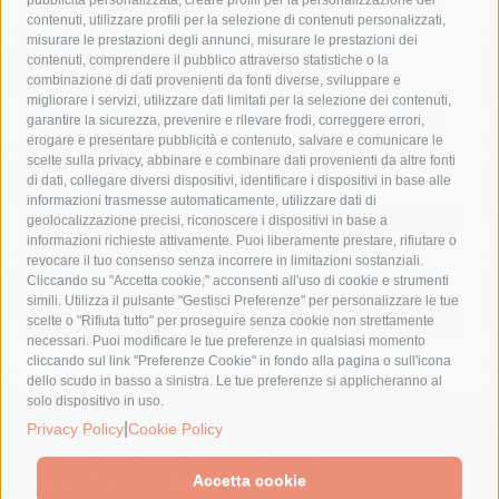
castellammare di stabia
circumvesuviana
contenuti, utilizzare profili per la selezione di contenuti personalizzati,
misurare le prestazioni degli annunci, misurare le prestazioni dei
comune di sorrento
concerto
contagi
contenuti, comprendere il pubblico attraverso statistiche o la
combinazione di dati provenienti da fonti diverse, sviluppare e
costiera amalfitana
covid-19
eav
elezioni
migliorare i servizi, utilizzare dati limitati per la selezione dei contenuti,
fondazione sorrento
gori
guardia costiera
incidente
garantire la sicurezza, prevenire e rilevare frodi, correggere errori,
erogare e presentare pubblicità e contenuto, salvare e comunicare le
lavori
lorenzo balducelli
mare
massa lubrense
scelte sulla privacy, abbinare e combinare dati provenienti da altre fonti
di dati, collegare diversi dispositivi, identificare i dispositivi in base alle
massimo coppola
Meta
napoli
ordinanza
informazioni trasmesse automaticamente, utilizzare dati di
penisola sorrentina
piano di sorrento
polizia municipale
geolocalizzazione precisi, riconoscere i dispositivi in base a
informazioni richieste attivamente. Puoi liberamente prestare, rifiutare o
protezione civile
Regione Campania
sant'agnello
revocare il tuo consenso senza incorrere in limitazioni sostanziali.
Cliccando su "Accetta cookie," acconsenti all'uso di cookie e strumenti
sindaco cuomo
sorrento
studenti
temporali
treni
simili. Utilizza il pulsante "Gestisci Preferenze" per personalizzare le tue
turismo
Vico Equense
villa fiorentino
vincenzo de luca
scelte o "Rifiuta tutto" per proseguire senza cookie non strettamente
necessari. Puoi modificare le tue preferenze in qualsiasi momento
cliccando sul link "Preferenze Cookie" in fondo alla pagina o sull'icona
dello scudo in basso a sinistra. Le tue preferenze si applicheranno al
solo dispositivo in uso.
© 2015 SorrentoPress. All rights reserved.
|
Privacy Policy
Cookie Policy
Il giornale online della Penisola Sorrentina
Privacy policy
-
Cookie Policy
Accetta cookie