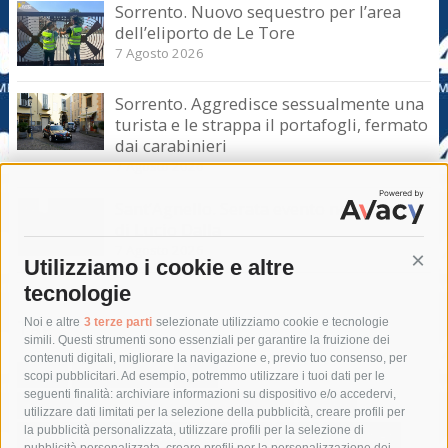
Sorrento. Nuovo sequestro per l’area
dell’eliporto de Le Tore
7 Agosto 2026
Sorrento. Aggredisce sessualmente una
turista e le strappa il portafogli, fermato
dai carabinieri
7 Agosto 2026
Sant’Agnello. Serata evento nel ricordo
di Lucio Dalla
7 Agosto 2026
Utilizziamo i cookie e altre
Cont
tecnologie
Tag
Noi e altre
3 terze parti
selezionate utilizziamo cookie e tecnologie
simili. Questi strumenti sono essenziali per garantire la fruizione dei
contenuti digitali, migliorare la navigazione e, previo tuo consenso, per
acqua
allerta meteo
anas
scopi pubblicitari. Ad esempio, potremmo utilizzare i tuoi dati per le
seguenti finalità: archiviare informazioni su dispositivo e/o accedervi,
area marina protetta di punta campanella
arresto
utilizzare dati limitati per la selezione della pubblicità, creare profili per
la pubblicità personalizzata, utilizzare profili per la selezione di
Asl Napoli 3 sud
capitaneria di porto
capri
carabinieri
pubblicità personalizzata, creare profili per la personalizzazione dei