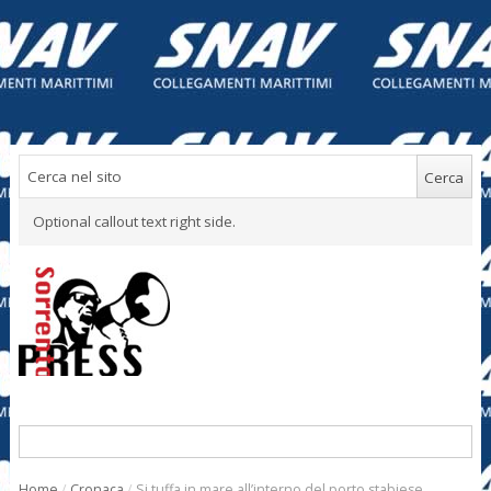
Optional callout text right side.
Home
/
Cronaca
/
Si tuffa in mare all’interno del porto stabiese,