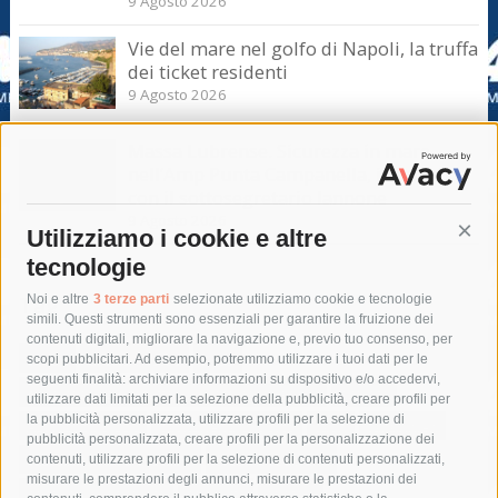
9 Agosto 2026
Vie del mare nel golfo di Napoli, la truffa
dei ticket residenti
9 Agosto 2026
Massa Lubrense. Sicurezza in mare
nell’Amp Punta Campanella, incontro
con il sottosegretario Iannone
9 Agosto 2026
Utilizziamo i cookie e altre
Cont
tecnologie
Tag
Noi e altre
3 terze parti
selezionate utilizziamo cookie e tecnologie
simili. Questi strumenti sono essenziali per garantire la fruizione dei
contenuti digitali, migliorare la navigazione e, previo tuo consenso, per
acqua
allerta meteo
anas
scopi pubblicitari. Ad esempio, potremmo utilizzare i tuoi dati per le
seguenti finalità: archiviare informazioni su dispositivo e/o accedervi,
area marina protetta di punta campanella
arresto
utilizzare dati limitati per la selezione della pubblicità, creare profili per
la pubblicità personalizzata, utilizzare profili per la selezione di
Asl Napoli 3 sud
capitaneria di porto
capri
carabinieri
pubblicità personalizzata, creare profili per la personalizzazione dei
castellammare di stabia
circumvesuviana
contenuti, utilizzare profili per la selezione di contenuti personalizzati,
misurare le prestazioni degli annunci, misurare le prestazioni dei
comune di sorrento
concerto
contagi