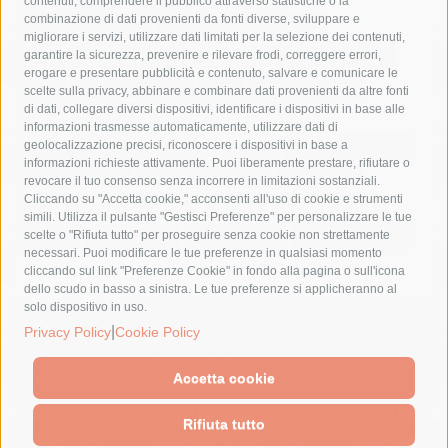
contenuti, comprendere il pubblico attraverso statistiche o la
combinazione di dati provenienti da fonti diverse, sviluppare e
costiera amalfitana
covid-19
eav
elezioni
migliorare i servizi, utilizzare dati limitati per la selezione dei contenuti,
fondazione sorrento
gori
guardia costiera
incidente
garantire la sicurezza, prevenire e rilevare frodi, correggere errori,
erogare e presentare pubblicità e contenuto, salvare e comunicare le
lavori
lorenzo balducelli
mare
massa lubrense
scelte sulla privacy, abbinare e combinare dati provenienti da altre fonti
di dati, collegare diversi dispositivi, identificare i dispositivi in base alle
massimo coppola
Meta
napoli
ordinanza
informazioni trasmesse automaticamente, utilizzare dati di
penisola sorrentina
piano di sorrento
polizia municipale
geolocalizzazione precisi, riconoscere i dispositivi in base a
informazioni richieste attivamente. Puoi liberamente prestare, rifiutare o
protezione civile
Regione Campania
sant'agnello
revocare il tuo consenso senza incorrere in limitazioni sostanziali.
Cliccando su "Accetta cookie," acconsenti all'uso di cookie e strumenti
sindaco cuomo
sorrento
studenti
temporali
treni
simili. Utilizza il pulsante "Gestisci Preferenze" per personalizzare le tue
turismo
Vico Equense
villa fiorentino
vincenzo de luca
scelte o "Rifiuta tutto" per proseguire senza cookie non strettamente
necessari. Puoi modificare le tue preferenze in qualsiasi momento
cliccando sul link "Preferenze Cookie" in fondo alla pagina o sull'icona
dello scudo in basso a sinistra. Le tue preferenze si applicheranno al
solo dispositivo in uso.
|
© 2015 SorrentoPress. All rights reserved.
Privacy Policy
Cookie Policy
Il giornale online della Penisola Sorrentina
Privacy policy
-
Cookie Policy
Accetta cookie
Rifiuta tutto