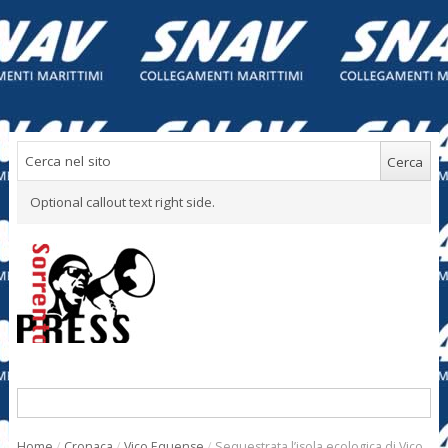
Optional callout text right side.
Home
/
Cronaca
/
Vico Equense
/
Sequestrata l’isola ecologica di Vico