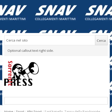
Optional callout text right side.
Home
/
Sport
/
Altri Sport
/
Sant’Agnello. Tappa della Randonnée