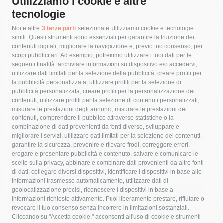
Utilizziamo i cookie e altre
Cont
tecnologie
Tag
Noi e altre
3 terze parti
selezionate utilizziamo cookie e tecnologie
simili. Questi strumenti sono essenziali per garantire la fruizione dei
contenuti digitali, migliorare la navigazione e, previo tuo consenso, per
acqua
allerta meteo
anas
scopi pubblicitari. Ad esempio, potremmo utilizzare i tuoi dati per le
seguenti finalità: archiviare informazioni su dispositivo e/o accedervi,
area marina protetta di punta campanella
arresto
utilizzare dati limitati per la selezione della pubblicità, creare profili per
la pubblicità personalizzata, utilizzare profili per la selezione di
Asl Napoli 3 sud
capitaneria di porto
capri
carabinieri
pubblicità personalizzata, creare profili per la personalizzazione dei
castellammare di stabia
circumvesuviana
contenuti, utilizzare profili per la selezione di contenuti personalizzati,
misurare le prestazioni degli annunci, misurare le prestazioni dei
comune di sorrento
concerto
contagi
contenuti, comprendere il pubblico attraverso statistiche o la
combinazione di dati provenienti da fonti diverse, sviluppare e
costiera amalfitana
covid-19
eav
elezioni
migliorare i servizi, utilizzare dati limitati per la selezione dei contenuti,
fondazione sorrento
gori
guardia costiera
incidente
garantire la sicurezza, prevenire e rilevare frodi, correggere errori,
erogare e presentare pubblicità e contenuto, salvare e comunicare le
lavori
lorenzo balducelli
mare
massa lubrense
scelte sulla privacy, abbinare e combinare dati provenienti da altre fonti
di dati, collegare diversi dispositivi, identificare i dispositivi in base alle
massimo coppola
Meta
napoli
ordinanza
informazioni trasmesse automaticamente, utilizzare dati di
penisola sorrentina
piano di sorrento
polizia municipale
geolocalizzazione precisi, riconoscere i dispositivi in base a
informazioni richieste attivamente. Puoi liberamente prestare, rifiutare o
protezione civile
Regione Campania
sant'agnello
revocare il tuo consenso senza incorrere in limitazioni sostanziali.
Cliccando su "Accetta cookie," acconsenti all'uso di cookie e strumenti
sindaco cuomo
sorrento
studenti
temporali
treni