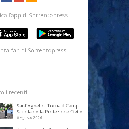
ica l’app di Sorrentopress
nta fan di Sorrentopress
coli recenti
Sant’Agnello. Torna il Campo
Scuola della Protezione Civile
6 Agosto 2026