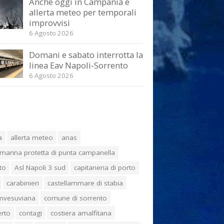
Anche oggi in Campania è
allerta meteo per temporali
improvvisi
6 Agosto 2026
Domani e sabato interrotta la
linea Eav Napoli-Sorrento
6 Agosto 2026
a
allerta meteo
anas
marina protetta di punta campanella
to
Asl Napoli 3 sud
capitaneria di porto
carabinieri
castellammare di stabia
umvesuviana
comune di sorrento
erto
contagi
costiera amalfitana