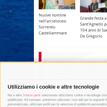
Nuove nomine
Grande festa a
nell’arcidiocesi
Sant’Agnello p
Sorrento-
104 anni di Sa
Castellammare
De Gregorio
Utilizziamo i cookie e altre tecnologie
Noi e altre
3 terze parti
selezionate utilizziamo cookie e tecnologie simil
pubblicitari. Ad esempio, potremmo utilizzare i tuoi dati per le seguenti fin
personalizzata, utilizzare profili per la selezione di pubblicità personaliz