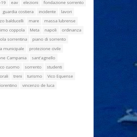
-19
eav
elezioni
fondazione sorrento
guardia costiera
incidente
lavori
zo balducelli
mare
massa lubrense
imo coppola
Meta
napoli
ordinanza
ola sorrentina
piano di sorrento
ia municipale
protezione civile
one Campania
sant'agnello
aco cuomo
sorrento
studenti
orali
treni
turismo
Vico Equense
 fiorentino
vincenzo de luca