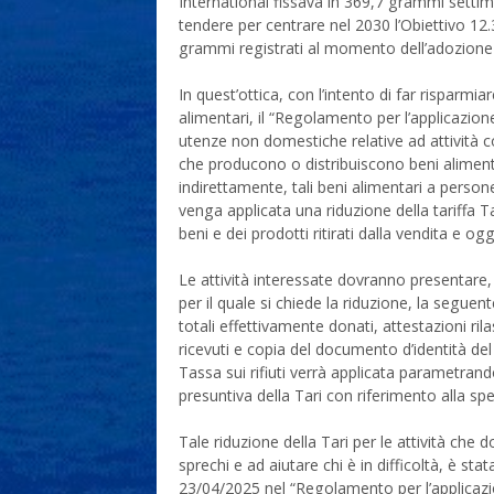
International fissava in 369,7 grammi settim
tendere per centrare nel 2030 l’Obiettivo 12.
grammi registrati al momento dell’adozione
In quest’ottica, con l’intento di far risparmiar
alimentari, il “Regolamento per l’applicazion
utenze non domestiche relative ad attività co
che producono o distribuiscono beni aliment
indirettamente, tali beni alimentari a person
venga applicata una riduzione della tariffa T
beni e dei prodotti ritirati dalla vendita e o
Le attività interessate dovranno presentare, e
per il quale si chiede la riduzione, la segue
totali effettivamente donati, attestazioni rila
ricevuti e copia del documento d’identità del 
Tassa sui rifiuti verrà applicata parametrand
presuntiva della Tari con riferimento alla spe
Tale riduzione della Tari per le attività che 
sprechi e ad aiutare chi è in difficoltà, è s
23/04/2025 nel “Regolamento per l’applicazion