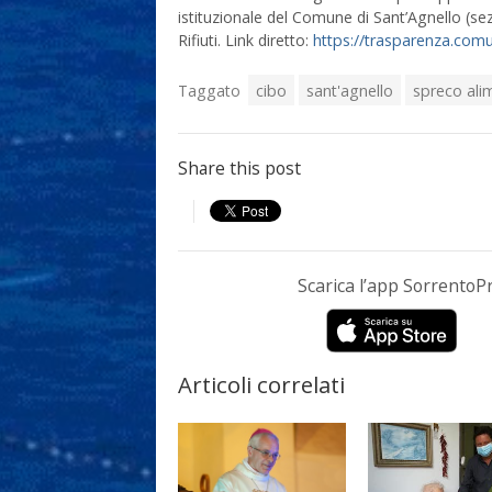
istituzionale del Comune di Sant’Agnello (se
Rifiuti. Link diretto:
https://trasparenza.comune
Taggato
cibo
sant'agnello
spreco ali
Share this post
Scarica l’app Sorrento
Articoli correlati