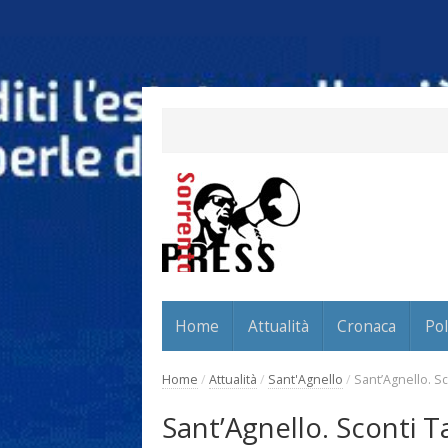
Home
Attualità
Cronaca
Pol
Home
/
Attualità
/
Sant'Agnello
/
Sant’Agnello. Sc
Sant’Agnello. Sconti Ta