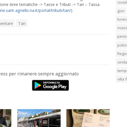
covid
zione Aree tematiche -> Tasse e Tributi -> Tari – Tassa
.sant-agnello.na.it/portal/tributi/tari/
).
gori
loren
mentare
Tari
mass
penis
poliz
Regi
sind
temp
Press per rimanere sempre aggiornato
villa