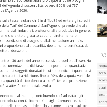
anali lo spreco settimanale pro capite al quale bisogna
3 dell’Agenda di sostenibilità, ovvero il 50% dei 737,4
 dell’Agenda 2030.
e sulle tasse, aiutare chi è in difficoltà ed evitare gli sprechi
e della Tari” del Comune di Sant’Agnello, prevede che alle
mmerciali, industriali, professionali e produttive in genere,
ari e che a titolo gratuito cedono, direttamente o
e in condizione di bisogno o all’alimentazione animale,
ari proporzionale alla quantità, debitamente certificata, dei
ggetto di donazione.
Tag
ntro il 30 aprile dell’anno successivo a quello dell’esercizio
nte documentazione: dichiarazione riportante i quantitativi
acqu
sciate dai soggetti donatari in cui sono indicati i quantitativi
area 
dichiarante. La riduzione, fino al 20%, della quota variabile
arres
o la quantità di cibo donato al coefficiente di produzione
cifica attività commerciale svolta.
capri
circ
donano beni alimentari, contribuendo così ad evitare gli
tata introdotta con Delibera di Consiglio Comunale n.16 del
conc
e della Tari” visionabile nella versione integrale sul sito