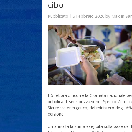
cibo
5 Febbraio 2026
Max
Pubblicato il
by
in
San
Il 5 febbraio ricorre la Giornata nazionale 
pubblica di sensibilizzazione “Spreco Zero” re
Sicurezza energetica, del ministero degli Affar
edizione.
Un anno fa la stima eseguita sulla base de