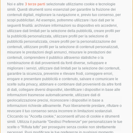
Tag
Noi e altre
3 terze parti
selezionate utilizziamo cookie e tecnologie
simili. Questi strumenti sono essenziali per garantire la fruizione dei
contenuti digitali, migliorare la navigazione e, previo tuo consenso, per
acqua
allerta meteo
anas
scopi pubblicitari. Ad esempio, potremmo utilizzare i tuoi dati per le
seguenti finalità: archiviare informazioni su dispositivo e/o accedervi,
area marina protetta di punta campanella
arresto
utilizzare dati limitati per la selezione della pubblicità, creare profili per
la pubblicità personalizzata, utilizzare profili per la selezione di
Asl Napoli 3 sud
capitaneria di porto
capri
carabinieri
pubblicità personalizzata, creare profili per la personalizzazione dei
castellammare di stabia
circumvesuviana
contenuti, utilizzare profili per la selezione di contenuti personalizzati,
misurare le prestazioni degli annunci, misurare le prestazioni dei
comune di sorrento
concerto
contagi
contenuti, comprendere il pubblico attraverso statistiche o la
combinazione di dati provenienti da fonti diverse, sviluppare e
costiera amalfitana
covid-19
eav
elezioni
migliorare i servizi, utilizzare dati limitati per la selezione dei contenuti,
fondazione sorrento
gori
guardia costiera
incidente
garantire la sicurezza, prevenire e rilevare frodi, correggere errori,
erogare e presentare pubblicità e contenuto, salvare e comunicare le
lavori
lorenzo balducelli
mare
massa lubrense
scelte sulla privacy, abbinare e combinare dati provenienti da altre fonti
di dati, collegare diversi dispositivi, identificare i dispositivi in base alle
massimo coppola
Meta
napoli
ordinanza
informazioni trasmesse automaticamente, utilizzare dati di
penisola sorrentina
piano di sorrento
polizia municipale
geolocalizzazione precisi, riconoscere i dispositivi in base a
informazioni richieste attivamente. Puoi liberamente prestare, rifiutare o
protezione civile
Regione Campania
sant'agnello
revocare il tuo consenso senza incorrere in limitazioni sostanziali.
Cliccando su "Accetta cookie," acconsenti all'uso di cookie e strumenti
sindaco cuomo
sorrento
studenti
temporali
treni
simili. Utilizza il pulsante "Gestisci Preferenze" per personalizzare le tue
turismo
Vico Equense
villa fiorentino
vincenzo de luca
scelte o "Rifiuta tutto" per proseguire senza cookie non strettamente
necessari. Puoi modificare le tue preferenze in qualsiasi momento