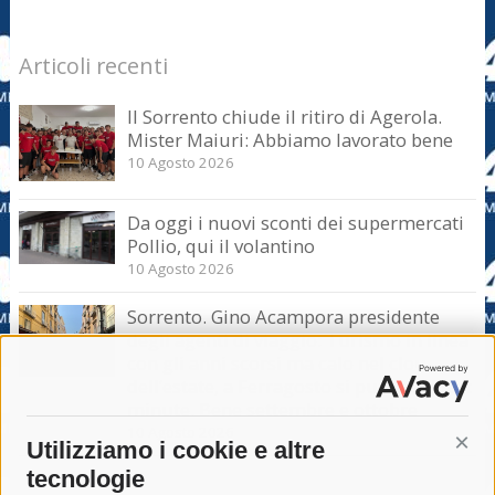
Articoli recenti
Il Sorrento chiude il ritiro di Agerola.
Mister Maiuri: Abbiamo lavorato bene
10 Agosto 2026
Da oggi i nuovi sconti dei supermercati
Pollio, qui il volantino
10 Agosto 2026
Sorrento. Gino Acampora presidente
degli agenti di viaggio: Turismo in linea
con gli anni scorsi ma calo nel clou
dell’estate, a Ferragosto si punta sul last
minute. Bene settembre e ottobre
10 Agosto 2026
Utilizziamo i cookie e altre
Cont
tecnologie