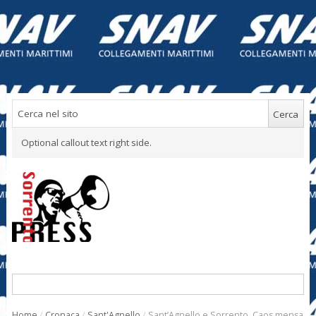
Optional callout text right side.
Home
/
Cronaca
/
Sant'Agnello
/
Sant’Agnello e Sorrento. Caos mensa