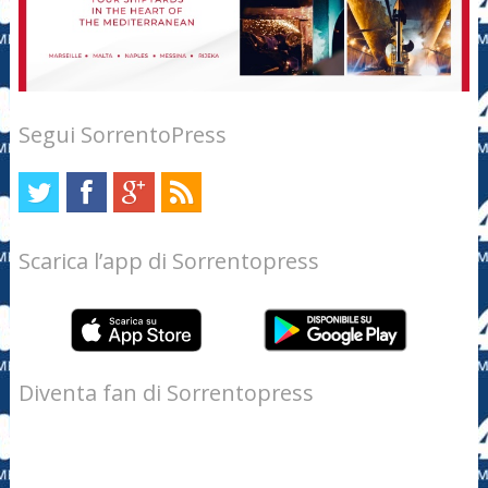
Segui SorrentoPress
Scarica l’app di Sorrentopress
Diventa fan di Sorrentopress