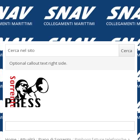
Optional callout text right side.
Home
/
Attualità
/
Piano di Sorrento
/
Rimborsi fatture telefoniche a