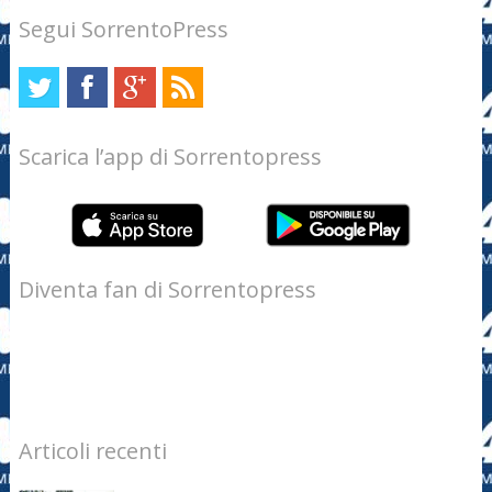
Segui SorrentoPress
Scarica l’app di Sorrentopress
Diventa fan di Sorrentopress
Articoli recenti