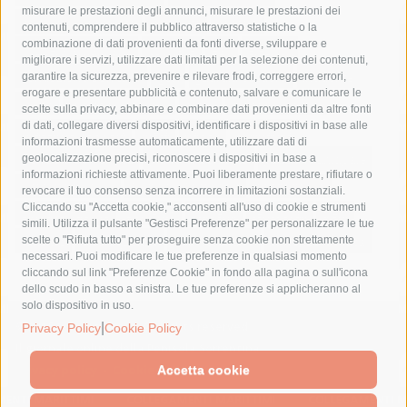
misurare le prestazioni degli annunci, misurare le prestazioni dei
comune di sorrento
concerto
contagi
contenuti, comprendere il pubblico attraverso statistiche o la
combinazione di dati provenienti da fonti diverse, sviluppare e
costiera amalfitana
covid-19
eav
elezioni
migliorare i servizi, utilizzare dati limitati per la selezione dei contenuti,
fondazione sorrento
gori
guardia costiera
incidente
garantire la sicurezza, prevenire e rilevare frodi, correggere errori,
erogare e presentare pubblicità e contenuto, salvare e comunicare le
lavori
lorenzo balducelli
mare
massa lubrense
scelte sulla privacy, abbinare e combinare dati provenienti da altre fonti
di dati, collegare diversi dispositivi, identificare i dispositivi in base alle
massimo coppola
Meta
napoli
ordinanza
informazioni trasmesse automaticamente, utilizzare dati di
penisola sorrentina
piano di sorrento
polizia municipale
geolocalizzazione precisi, riconoscere i dispositivi in base a
informazioni richieste attivamente. Puoi liberamente prestare, rifiutare o
protezione civile
Regione Campania
sant'agnello
revocare il tuo consenso senza incorrere in limitazioni sostanziali.
Cliccando su "Accetta cookie," acconsenti all'uso di cookie e strumenti
sindaco cuomo
sorrento
studenti
temporali
treni
simili. Utilizza il pulsante "Gestisci Preferenze" per personalizzare le tue
turismo
Vico Equense
villa fiorentino
vincenzo de luca
scelte o "Rifiuta tutto" per proseguire senza cookie non strettamente
necessari. Puoi modificare le tue preferenze in qualsiasi momento
cliccando sul link "Preferenze Cookie" in fondo alla pagina o sull'icona
dello scudo in basso a sinistra. Le tue preferenze si applicheranno al
solo dispositivo in uso.
© 2015 SorrentoPress. All rights reserved.
|
Privacy Policy
Cookie Policy
Il giornale online della Penisola Sorrentina
Privacy policy
-
Cookie Policy
Accetta cookie