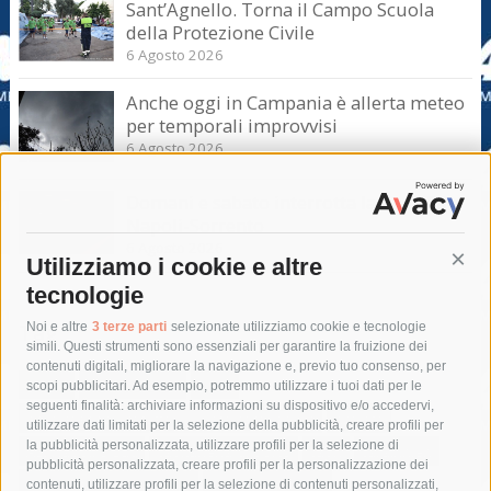
Sant’Agnello. Torna il Campo Scuola
della Protezione Civile
6 Agosto 2026
Anche oggi in Campania è allerta meteo
per temporali improvvisi
6 Agosto 2026
Domani e sabato interrotta la linea Eav
Napoli-Sorrento
6 Agosto 2026
Utilizziamo i cookie e altre
Cont
tecnologie
Tag
Noi e altre
3 terze parti
selezionate utilizziamo cookie e tecnologie
simili. Questi strumenti sono essenziali per garantire la fruizione dei
contenuti digitali, migliorare la navigazione e, previo tuo consenso, per
acqua
allerta meteo
anas
scopi pubblicitari. Ad esempio, potremmo utilizzare i tuoi dati per le
seguenti finalità: archiviare informazioni su dispositivo e/o accedervi,
area marina protetta di punta campanella
arresto
utilizzare dati limitati per la selezione della pubblicità, creare profili per
la pubblicità personalizzata, utilizzare profili per la selezione di
Asl Napoli 3 sud
capitaneria di porto
capri
carabinieri
pubblicità personalizzata, creare profili per la personalizzazione dei
castellammare di stabia
circumvesuviana
contenuti, utilizzare profili per la selezione di contenuti personalizzati,