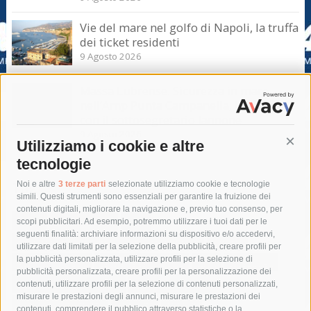
Vie del mare nel golfo di Napoli, la truffa
dei ticket residenti
9 Agosto 2026
Massa Lubrense. Sicurezza in mare
nell’Amp Punta Campanella, incontro
con il sottosegretario Iannone
9 Agosto 2026
Utilizziamo i cookie e altre
Cont
tecnologie
Tag
Noi e altre
3 terze parti
selezionate utilizziamo cookie e tecnologie
simili. Questi strumenti sono essenziali per garantire la fruizione dei
contenuti digitali, migliorare la navigazione e, previo tuo consenso, per
acqua
allerta meteo
anas
scopi pubblicitari. Ad esempio, potremmo utilizzare i tuoi dati per le
seguenti finalità: archiviare informazioni su dispositivo e/o accedervi,
area marina protetta di punta campanella
arresto
utilizzare dati limitati per la selezione della pubblicità, creare profili per
la pubblicità personalizzata, utilizzare profili per la selezione di
Asl Napoli 3 sud
capitaneria di porto
capri
carabinieri
pubblicità personalizzata, creare profili per la personalizzazione dei
castellammare di stabia
circumvesuviana
contenuti, utilizzare profili per la selezione di contenuti personalizzati,
misurare le prestazioni degli annunci, misurare le prestazioni dei
comune di sorrento
concerto
contagi
contenuti, comprendere il pubblico attraverso statistiche o la