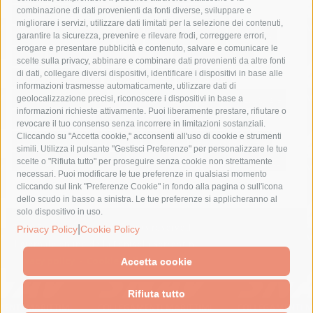
combinazione di dati provenienti da fonti diverse, sviluppare e
costiera amalfitana
covid-19
eav
elezioni
migliorare i servizi, utilizzare dati limitati per la selezione dei contenuti,
fondazione sorrento
gori
guardia costiera
incidente
garantire la sicurezza, prevenire e rilevare frodi, correggere errori,
erogare e presentare pubblicità e contenuto, salvare e comunicare le
lavori
lorenzo balducelli
mare
massa lubrense
scelte sulla privacy, abbinare e combinare dati provenienti da altre fonti
di dati, collegare diversi dispositivi, identificare i dispositivi in base alle
massimo coppola
Meta
napoli
ordinanza
informazioni trasmesse automaticamente, utilizzare dati di
penisola sorrentina
piano di sorrento
polizia municipale
geolocalizzazione precisi, riconoscere i dispositivi in base a
informazioni richieste attivamente. Puoi liberamente prestare, rifiutare o
protezione civile
Regione Campania
sant'agnello
revocare il tuo consenso senza incorrere in limitazioni sostanziali.
Cliccando su "Accetta cookie," acconsenti all'uso di cookie e strumenti
sindaco cuomo
sorrento
studenti
temporali
treni
simili. Utilizza il pulsante "Gestisci Preferenze" per personalizzare le tue
turismo
Vico Equense
villa fiorentino
vincenzo de luca
scelte o "Rifiuta tutto" per proseguire senza cookie non strettamente
necessari. Puoi modificare le tue preferenze in qualsiasi momento
cliccando sul link "Preferenze Cookie" in fondo alla pagina o sull'icona
dello scudo in basso a sinistra. Le tue preferenze si applicheranno al
solo dispositivo in uso.
© 2015 SorrentoPress. All rights reserved.
|
Privacy Policy
Cookie Policy
Il giornale online della Penisola Sorrentina
Privacy policy
-
Cookie Policy
Accetta cookie
Rifiuta tutto