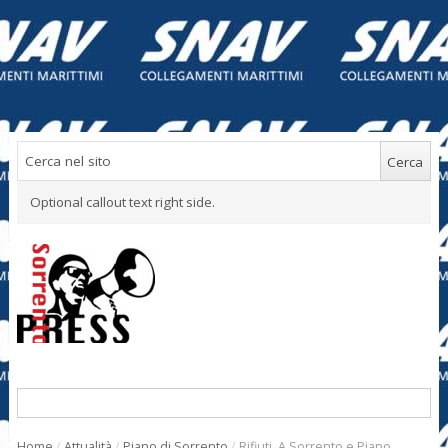
Optional callout text right side.
Home
/
Attualità
/
Piano di Sorrento
/
Rifiuti. A Sorrento e Piano