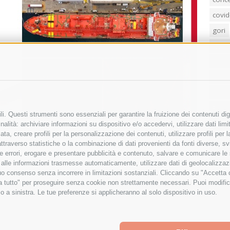
covid
gori
loren
mass
penis
poliz
Regi
i. Questi strumenti sono essenziali per garantire la fruizione dei contenuti dig
sind
alità: archiviare informazioni su dispositivo e/o accedervi, utilizzare dati limita
zata, creare profili per la personalizzazione dei contenuti, utilizzare profili per
temp
raverso statistiche o la combinazione di dati provenienti da fonti diverse, svilu
villa
ere errori, erogare e presentare pubblicità e contenuto, salvare e comunicare le
base alle informazioni trasmesse automaticamente, utilizzare dati di geolocalizza
tuo consenso senza incorrere in limitazioni sostanziali. Cliccando su "Accetta co
ta tutto" per proseguire senza cookie non strettamente necessari. Puoi modific
o a sinistra. Le tue preferenze si applicheranno al solo dispositivo in uso.