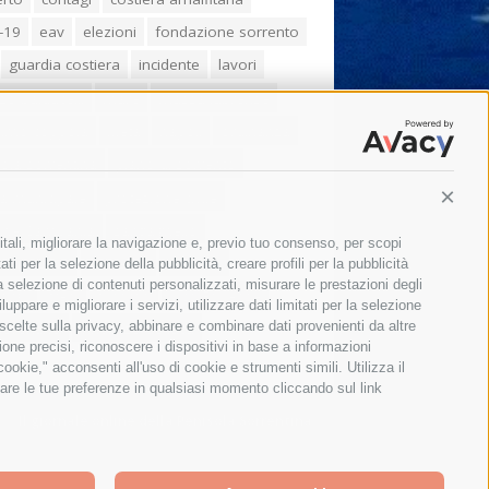
-19
eav
elezioni
fondazione sorrento
guardia costiera
incidente
lavori
zo balducelli
mare
massa lubrense
imo coppola
Meta
napoli
ordinanza
ola sorrentina
piano di sorrento
ia municipale
protezione civile
Conti
one Campania
sant'agnello
itali, migliorare la navigazione e, previo tuo consenso, per scopi
aco cuomo
sorrento
studenti
ti per la selezione della pubblicità, creare profili per la pubblicità
 la selezione di contenuti personalizzati, misurare le prestazioni degli
orali
treni
turismo
Vico Equense
ppare e migliorare i servizi, utilizzare dati limitati per la selezione
 fiorentino
vincenzo de luca
 scelte sulla privacy, abbinare e combinare dati provenienti da altre
zione precisi, riconoscere i dispositivi in base a informazioni
okie," acconsenti all'uso di cookie e strumenti simili. Utilizza il
are le tue preferenze in qualsiasi momento cliccando sul link
Il giornale online della Penisola Sorrentina