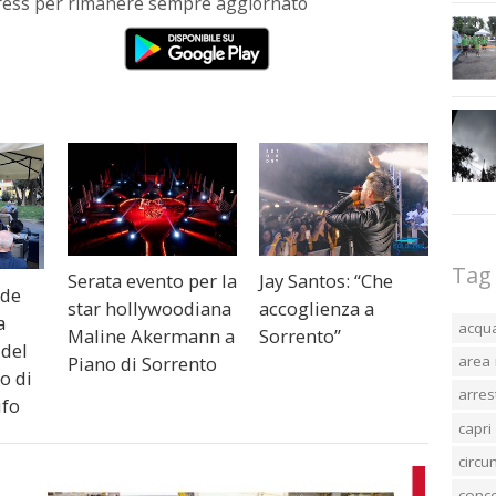
Press per rimanere sempre aggiornato
Tag
Serata evento per la
Jay Santos: “Che
nde
star hollywoodiana
accoglienza a
a
acqu
Maline Akermann a
Sorrento”
 del
Piano di Sorrento
area 
o di
arres
ufo
capri
circ
conc