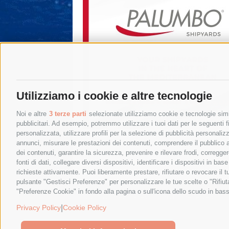
Utilizziamo i cookie e altre tecnologie
Noi e altre
3 terze parti
selezionate utilizziamo cookie e tecnologie simil
pubblicitari. Ad esempio, potremmo utilizzare i tuoi dati per le seguenti fin
personalizzata, utilizzare profili per la selezione di pubblicità personaliz
annunci, misurare le prestazioni dei contenuti, comprendere il pubblico att
dei contenuti, garantire la sicurezza, prevenire e rilevare frodi, corregg
fonti di dati, collegare diversi dispositivi, identificare i dispositivi in 
richieste attivamente. Puoi liberamente prestare, rifiutare o revocare il 
pulsante "Gestisci Preferenze" per personalizzare le tue scelte o "Rifiu
"Preferenze Cookie" in fondo alla pagina o sull'icona dello scudo in bass
© 2015 SorrentoPress. All rights reserved.
Privacy policy
-
Cookie Policy
|
Privacy Policy
Cookie Policy