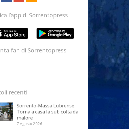
ica l’app di Sorrentopress
nta fan di Sorrentopress
coli recenti
Sorrento-Massa Lubrense.
Torna a casa la sub colta da
malore
7 Agosto 2026