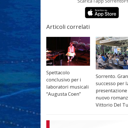
Scarica l’app Sorrento
Articoli correlati
Spettacolo
Sorrento. Gra
conclusivo per i
successo per l
laboratori musicali
presentazione
“Augusta Coen”
nuovo romanz
Vittorio Del T