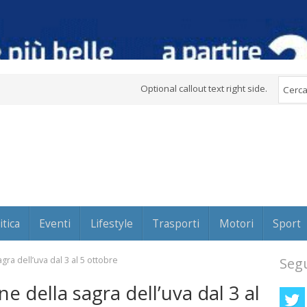
Optional callout text right side.
itica
Eventi
Lifestyle
Trasporti
Motori
Sport
gra dell’uva dal 3 al 5 ottobre
Segu
ne della sagra dell’uva dal 3 al