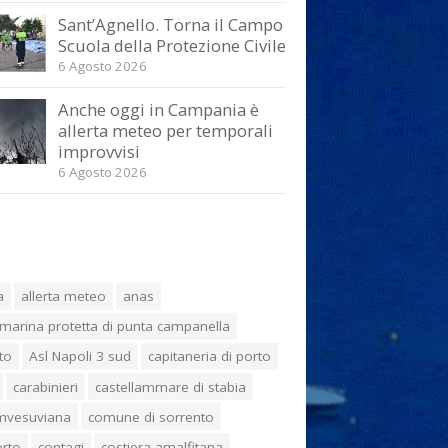
Sant’Agnello. Torna il Campo
Scuola della Protezione Civile
6 Agosto 2026
Anche oggi in Campania è
allerta meteo per temporali
improvvisi
6 Agosto 2026
a
allerta meteo
anas
marina protetta di punta campanella
to
Asl Napoli 3 sud
capitaneria di porto
carabinieri
castellammare di stabia
umvesuviana
comune di sorrento
erto
contagi
costiera amalfitana