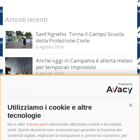
Articoli recenti
Sant’Agnello. Torna il Campo Scuola
della Protezione Civile
6 Agosto 2026
Anche oggi in Campania è allerta meteo
per temporali improvvisi
6 Agosto 2026
Domani e sabato interrotta la linea Eav
Napoli-Sorrento
6 Agosto 2026
Utilizziamo i cookie e altre
Cont
tecnologie
Tag
Noi e altre
3 terze parti
selezionate utilizziamo cookie e tecnologie
simili. Questi strumenti sono essenziali per garantire la fruizione dei
contenuti digitali, migliorare la navigazione e, previo tuo consenso, per