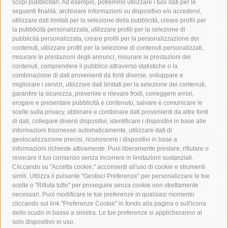
acqua
allerta meteo
anas
scopi pubblicitari. Ad esempio, potremmo utilizzare i tuoi dati per le
seguenti finalità: archiviare informazioni su dispositivo e/o accedervi,
area marina protetta di punta campanella
arresto
utilizzare dati limitati per la selezione della pubblicità, creare profili per
la pubblicità personalizzata, utilizzare profili per la selezione di
Asl Napoli 3 sud
capitaneria di porto
capri
carabinieri
pubblicità personalizzata, creare profili per la personalizzazione dei
castellammare di stabia
circumvesuviana
contenuti, utilizzare profili per la selezione di contenuti personalizzati,
misurare le prestazioni degli annunci, misurare le prestazioni dei
comune di sorrento
concerto
contagi
contenuti, comprendere il pubblico attraverso statistiche o la
combinazione di dati provenienti da fonti diverse, sviluppare e
costiera amalfitana
covid-19
eav
elezioni
migliorare i servizi, utilizzare dati limitati per la selezione dei contenuti,
fondazione sorrento
gori
guardia costiera
incidente
garantire la sicurezza, prevenire e rilevare frodi, correggere errori,
erogare e presentare pubblicità e contenuto, salvare e comunicare le
lavori
lorenzo balducelli
mare
massa lubrense
scelte sulla privacy, abbinare e combinare dati provenienti da altre fonti
di dati, collegare diversi dispositivi, identificare i dispositivi in base alle
massimo coppola
Meta
napoli
ordinanza
informazioni trasmesse automaticamente, utilizzare dati di
penisola sorrentina
piano di sorrento
polizia municipale
geolocalizzazione precisi, riconoscere i dispositivi in base a
informazioni richieste attivamente. Puoi liberamente prestare, rifiutare o
protezione civile
Regione Campania
sant'agnello
revocare il tuo consenso senza incorrere in limitazioni sostanziali.
Cliccando su "Accetta cookie," acconsenti all'uso di cookie e strumenti
sindaco cuomo
sorrento
studenti
temporali
treni
simili. Utilizza il pulsante "Gestisci Preferenze" per personalizzare le tue
turismo
Vico Equense
villa fiorentino
vincenzo de luca
scelte o "Rifiuta tutto" per proseguire senza cookie non strettamente
necessari. Puoi modificare le tue preferenze in qualsiasi momento
cliccando sul link "Preferenze Cookie" in fondo alla pagina o sull'icona
dello scudo in basso a sinistra. Le tue preferenze si applicheranno al
solo dispositivo in uso.