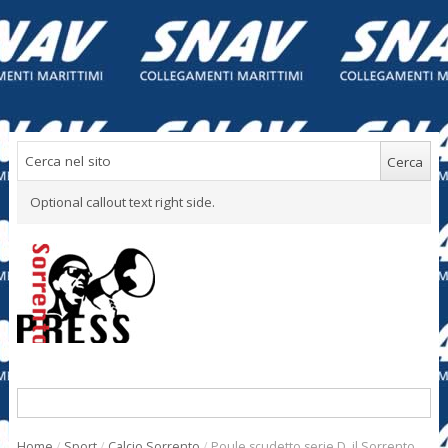
Optional callout text right side.
Home
/
Sport
/
Calcio Sorrento
/
Poule scudetto serie D, il Sorrento