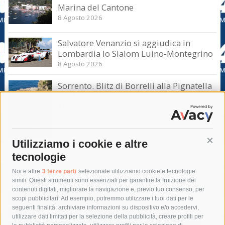
Marina del Cantone
8 Agosto 2026
Salvatore Venanzio si aggiudica in
Lombardia lo Slalom Luino-Montegrino
8 Agosto 2026
Sorrento. Blitz di Borrelli alla Pignatella
– video –
8 Agosto 2026
Utilizziamo i cookie e altre
Cont
tecnologie
Tag
Noi e altre
3 terze parti
selezionate utilizziamo cookie e tecnologie
simili. Questi strumenti sono essenziali per garantire la fruizione dei
contenuti digitali, migliorare la navigazione e, previo tuo consenso, per
acqua
allerta meteo
anas
scopi pubblicitari. Ad esempio, potremmo utilizzare i tuoi dati per le
seguenti finalità: archiviare informazioni su dispositivo e/o accedervi,
area marina protetta di punta campanella
arresto
utilizzare dati limitati per la selezione della pubblicità, creare profili per