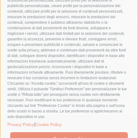
la pubblicità personalizzata, utilizzare profili per la selezione di
Asl Napoli 3 sud
capitaneria di porto
capri
carabinieri
pubblicità personalizzata, creare profili per la personalizzazione dei
castellammare di stabia
circumvesuviana
contenuti, utilizzare profili per la selezione di contenuti personalizzati,
misurare le prestazioni degli annunci, misurare le prestazioni dei
comune di sorrento
concerto
contagi
contenuti, comprendere il pubblico attraverso statistiche o la
combinazione di dati provenienti da fonti diverse, sviluppare e
costiera amalfitana
covid-19
eav
elezioni
migliorare i servizi, utilizzare dati limitati per la selezione dei contenuti,
fondazione sorrento
gori
guardia costiera
incidente
garantire la sicurezza, prevenire e rilevare frodi, correggere errori,
erogare e presentare pubblicità e contenuto, salvare e comunicare le
lavori
lorenzo balducelli
mare
massa lubrense
scelte sulla privacy, abbinare e combinare dati provenienti da altre fonti
di dati, collegare diversi dispositivi, identificare i dispositivi in base alle
massimo coppola
Meta
napoli
ordinanza
informazioni trasmesse automaticamente, utilizzare dati di
penisola sorrentina
piano di sorrento
polizia municipale
geolocalizzazione precisi, riconoscere i dispositivi in base a
informazioni richieste attivamente. Puoi liberamente prestare, rifiutare o
protezione civile
Regione Campania
sant'agnello
revocare il tuo consenso senza incorrere in limitazioni sostanziali.
Cliccando su "Accetta cookie," acconsenti all'uso di cookie e strumenti
sindaco cuomo
sorrento
studenti
temporali
treni
simili. Utilizza il pulsante "Gestisci Preferenze" per personalizzare le tue
turismo
Vico Equense
villa fiorentino
vincenzo de luca
scelte o "Rifiuta tutto" per proseguire senza cookie non strettamente
necessari. Puoi modificare le tue preferenze in qualsiasi momento
cliccando sul link "Preferenze Cookie" in fondo alla pagina o sull'icona
dello scudo in basso a sinistra. Le tue preferenze si applicheranno al
solo dispositivo in uso.
© 2015 SorrentoPress. All rights reserved.
|
Privacy Policy
Cookie Policy
Il giornale online della Penisola Sorrentina