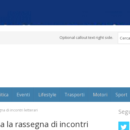
Optional callout text right side.
itica
Eventi
Lifestyle
Trasporti
Motori
Sport
na di incontri letterari
Segu
ia la rassegna di incontri