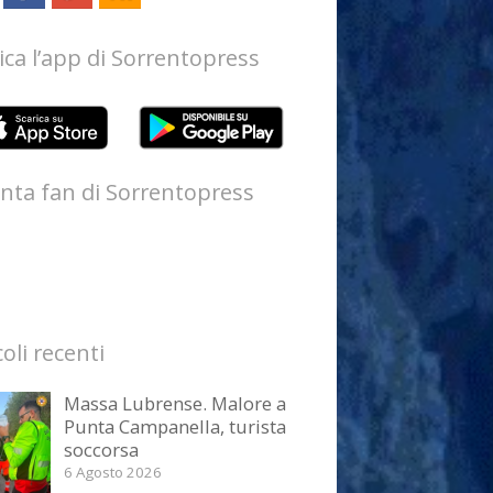
ica l’app di Sorrentopress
nta fan di Sorrentopress
coli recenti
Massa Lubrense. Malore a
Punta Campanella, turista
soccorsa
6 Agosto 2026