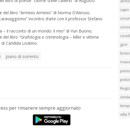
el libro di poesie “Ultime stelle cadenti” di Augusto
arres
capri
e del libro “Arminio Arminio” di Norma D’Alessio;
circ
 caravaggismo” incontro d’arte con il professor Stefano
conc
– il racconto di un mondo: il mio” di Yuri Buono;
covid
el libro “Grafologia e criminologia – killer e vittime
a di Candida Livatino.
gori
loren
i
piano di sorrento
mass
penis
poliz
Regi
sind
temp
Press per rimanere sempre aggiornato
villa