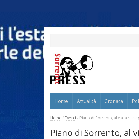
Home
Attualità
Cronaca
Pol
Home
/
Eventi
/
Piano di Sorrento, al via la rasseg
Piano di Sorrento, al v