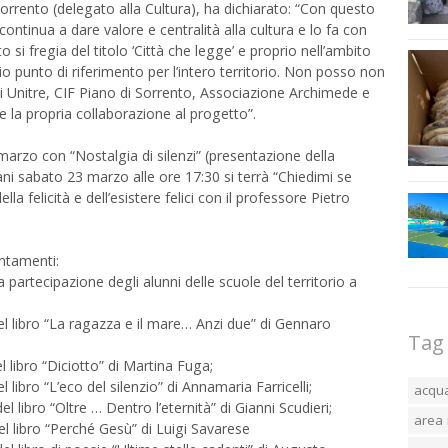
Sorrento (delegato alla Cultura), ha dichiarato: “Con questo
ntinua a dare valore e centralità alla cultura e lo fa con
 si fregia del titolo ‘Città che legge’ e proprio nell’ambito
rio punto di riferimento per l’intero territorio. Non posso non
i Unitre, CIF Piano di Sorrento, Associazione Archimede e
 la propria collaborazione al progetto”.
rzo con “Nostalgia di silenzi” (presentazione della
ni sabato 23 marzo alle ore 17:30 si terrà “Chiedimi se
la felicità e dell’esistere felici con il professore Pietro
untamenti:
partecipazione degli alunni delle scuole del territorio a
el libro “La ragazza e il mare… Anzi due” di Gennaro
Tag
l libro “Diciotto” di Martina Fuga;
 libro “L’eco del silenzio” di Annamaria Farricelli;
acqu
l libro “Oltre … Dentro l’eternità” di Gianni Scudieri;
area 
el libro “Perché Gesù” di Luigi Savarese