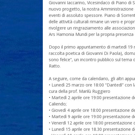
Giovanni Iaccarino, Vicesindaco di Piano di 
nuovo progetto, la nostra Amministrazione co
eventi di assoluto spessore. Piano di Sorrento
delle attività culturali rimane un vero e prop
rivolgere un ringraziamento alle associazion
Ars Hamonia Mundi per la propria presenza e
Dopo il primo appuntamento di martedì 19 ma
raccolta poetica di Giovanni Di Paola), doma
sono felice”, un incontro pubblico sul tema del
Ratto.
A seguire, come da calendario, gli altri app
• Lunedì 25 marzo ore 18:00 “Dantedì” con la 
cura della prof. Marilù Ruggiero
• Martedì 2 aprile ore 19:00 presentazione d
Caliendo;
• Giovedì 4 aprile ore 18:00 presentazione de
• Martedì 9 aprile ore 19:00 presentazione del
• Venerdì 12 aprile ore 18:00 presentazione de
• Lunedì 15 aprile ore 18.30 presentazione d