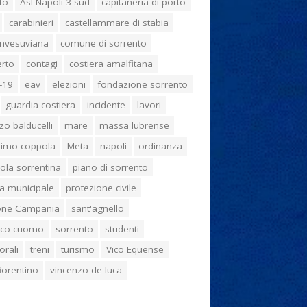
to
Asl Napoli 3 sud
capitaneria di porto
carabinieri
castellammare di stabia
umvesuviana
comune di sorrento
erto
contagi
costiera amalfitana
-19
eav
elezioni
fondazione sorrento
guardia costiera
incidente
lavori
zo balducelli
mare
massa lubrense
imo coppola
Meta
napoli
ordinanza
ola sorrentina
piano di sorrento
ia municipale
protezione civile
one Campania
sant'agnello
aco cuomo
sorrento
studenti
orali
treni
turismo
Vico Equense
 fiorentino
vincenzo de luca