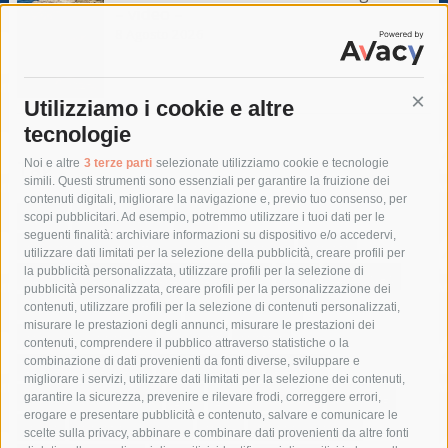
– video –
8 Agosto 2026
Utilizziamo i cookie e altre
Cont
tecnologie
Tag
Noi e altre
3 terze parti
selezionate utilizziamo cookie e tecnologie
simili. Questi strumenti sono essenziali per garantire la fruizione dei
contenuti digitali, migliorare la navigazione e, previo tuo consenso, per
acqua
allerta meteo
anas
scopi pubblicitari. Ad esempio, potremmo utilizzare i tuoi dati per le
seguenti finalità: archiviare informazioni su dispositivo e/o accedervi,
area marina protetta di punta campanella
arresto
utilizzare dati limitati per la selezione della pubblicità, creare profili per
la pubblicità personalizzata, utilizzare profili per la selezione di
Asl Napoli 3 sud
capitaneria di porto
capri
carabinieri
pubblicità personalizzata, creare profili per la personalizzazione dei
castellammare di stabia
circumvesuviana
contenuti, utilizzare profili per la selezione di contenuti personalizzati,
misurare le prestazioni degli annunci, misurare le prestazioni dei
comune di sorrento
concerto
contagi
contenuti, comprendere il pubblico attraverso statistiche o la
combinazione di dati provenienti da fonti diverse, sviluppare e
costiera amalfitana
covid-19
eav
elezioni
migliorare i servizi, utilizzare dati limitati per la selezione dei contenuti,
fondazione sorrento
gori
guardia costiera
incidente
garantire la sicurezza, prevenire e rilevare frodi, correggere errori,
erogare e presentare pubblicità e contenuto, salvare e comunicare le
lavori
lorenzo balducelli
mare
massa lubrense
scelte sulla privacy, abbinare e combinare dati provenienti da altre fonti