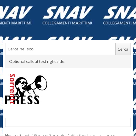
Optional callout text right side.
Home
/
Eventi
/
Piano di Sorrento. A Villa Fondi serata Lauro e