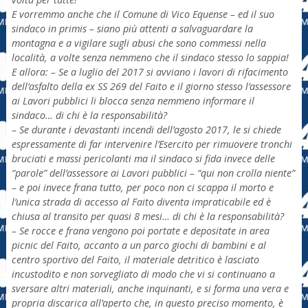
E vorremmo anche che il Comune di Vico Equense – ed il suo
sindaco in primis – siano più attenti a salvaguardare la
montagna e a vigilare sugli abusi che sono commessi nella
località, a volte senza nemmeno che il sindaco stesso lo sappia!
E allora: – Se a luglio del 2017 si avviano i lavori di rifacimento
dell’asfalto della ex SS 269 del Faito e il giorno stesso l’assessore
ai Lavori pubblici li blocca senza nemmeno informare il
sindaco… di chi è la responsabilità?
– Se durante i devastanti incendi dell’agosto 2017, le si chiede
espressamente di far intervenire
l’Esercito per rimuovere tronchi
bruciati e massi pericolanti ma il sindaco si fida invece delle
“parole” dell’assessore ai Lavori pubblici – “qui non crolla niente”
– e poi invece frana tutto, per poco non ci scappa il morto e
l’unica strada di accesso al Faito diventa impraticabile ed è
chiusa al transito per quasi 8 mesi… di chi è la responsabilità?
– Se rocce e frana vengono poi portate e depositate in area
picnic del Faito, accanto a un parco giochi di bambini e al
centro sportivo del Faito, il materiale detritico è lasciato
incustodito e non sorvegliato di modo che vi si continuano a
sversare altri materiali, anche inquinanti, e si forma una vera e
propria discarica all’aperto che, in questo preciso momento, è