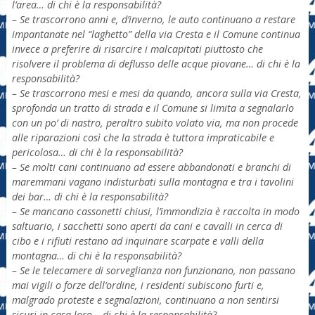
l’area… di chi è la responsabilità?
– Se trascorrono anni e, d’inverno, le auto continuano a restare
impantanate nel “laghetto” della via Cresta e il Comune continua
invece a preferire di risarcire i malcapitati piuttosto che
risolvere il problema di deflusso delle acque piovane… di chi è la
responsabilità?
– Se trascorrono mesi e mesi da quando, ancora sulla via Cresta,
sprofonda un tratto di strada e il Comune si limita a segnalarlo
con un po’ di nastro, peraltro subito volato via, ma non procede
alle riparazioni così che la strada è tuttora impraticabile e
pericolosa… di chi è la responsabilità?
– Se molti cani continuano ad essere abbandonati e branchi di
maremmani vagano indisturbati sulla montagna e tra i tavolini
dei bar… di chi è la responsabilità?
– Se mancano cassonetti chiusi, l’immondizia è raccolta in modo
saltuario, i sacchetti sono aperti da cani e cavalli in cerca di
cibo e i rifiuti restano ad inquinare scarpate e valli della
montagna… di chi è la responsabilità?
– Se le telecamere di sorveglianza non funzionano, non passano
mai vigili o forze dell’ordine, i residenti subiscono furti e,
malgrado proteste e segnalazioni, continuano a non sentirsi
sicuri in casa loro… di chi è la responsabilità?