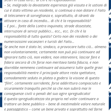
– Se, malgrado la devastante esperienza già vissuta e le ustioni di
cui è stato vittima un residente, si continua a non dotare il Faito
di telecamere di sorveglianza e, soprattutto, di idranti da
attivare in caso di incendio… di chi è la responsabilità?
– E poi… fonte della Lontra inquinata, strade dissestate,
interruzioni di servizi pubblici… ecc., ecc. Di chi è la
responsabilità di tutto questo? Certo non dei residenti o dei
numerosissimi vacanzieri e turisti del Faito…
Se anche non è stato lei, sindaco, a provocare tutto ciò… almeno
non volontariamente, certamente non può più continuare ad
ignorare tutto ciò, non vedere, non intervenire, lasciar fare e
fidarsi ancora di chi forse non meritava tanta fiducia, e non
dovrebbe nemmeno continuare ad assumersi tutte quelle gravi
responsabilità mentre il principale attore resta spettatore,
comodamente seduto in platea a godersi la visione di questo
“film”, certamente sorridente, forse addirittura compiaciuto e
sicuramente tranquillo perchè sa che non subirà mai le
conseguenze civili o penali del suo agire spregiudicato!
E questa spregiudicatezza sta proprio nel voler continuare a
trattare un bene pubblico – bene di inestimabile valore naturale
e paesaggistico – come un bene privato e soprattutto nel farne