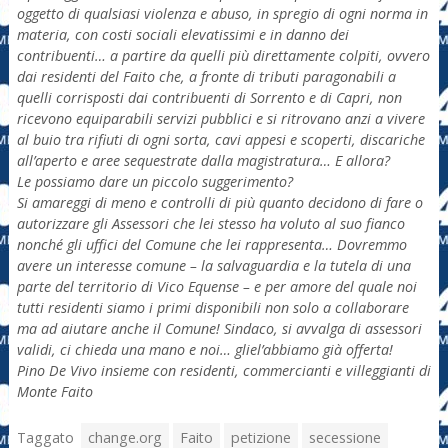
oggetto di qualsiasi violenza e abuso, in spregio di ogni norma in
materia, con costi sociali elevatissimi e in danno dei
contribuenti… a partire da quelli più direttamente colpiti, ovvero
dai residenti del Faito che, a fronte di tributi paragonabili a
quelli corrisposti dai contribuenti di Sorrento e di Capri, non
ricevono equiparabili servizi pubblici e si ritrovano anzi a vivere
al buio tra rifiuti di ogni sorta, cavi appesi e scoperti, discariche
all’aperto e aree sequestrate dalla magistratura… E allora?
Le possiamo dare un piccolo suggerimento?
Si amareggi di meno e controlli di più quanto decidono di fare o
autorizzare gli Assessori che lei stesso ha voluto al suo fianco
nonché gli uffici del Comune che lei rappresenta… Dovremmo
avere un interesse comune – la salvaguardia e la tutela di una
parte del territorio di Vico Equense – e per amore del quale noi
tutti residenti siamo i primi disponibili non solo a collaborare
ma ad aiutare anche il Comune! Sindaco, si avvalga di assessori
validi, ci chieda una mano e noi… gliel’abbiamo già offerta!
Pino De Vivo insieme con residenti, commercianti e villeggianti di
Monte Faito
Taggato
change.org
Faito
petizione
secessione