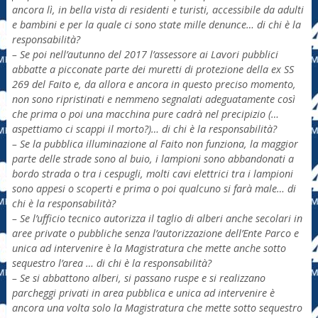
ancora lì, in bella vista di residenti e turisti, accessibile da adulti
e bambini e per la quale ci sono state mille denunce… di chi è la
responsabilità?
– Se poi nell’autunno del 2017 l’assessore ai Lavori pubblici
abbatte a picconate parte dei muretti di protezione della ex SS
269 del Faito e, da allora e ancora in questo preciso momento,
non sono ripristinati e nemmeno segnalati adeguatamente così
che prima o poi una macchina pure cadrà nel precipizio (…
aspettiamo ci scappi il morto?)… di chi è la responsabilità?
– Se la pubblica illuminazione al Faito non funziona, la maggior
parte delle strade sono al buio, i lampioni sono abbandonati a
bordo strada o tra i cespugli, molti cavi elettrici tra i lampioni
sono appesi o scoperti e prima o poi qualcuno si farà male… di
chi è la responsabilità?
– Se l’ufficio tecnico autorizza il taglio di alberi anche secolari in
aree private o pubbliche senza l’autorizzazione dell’Ente Parco e
unica ad intervenire è la Magistratura che mette anche sotto
sequestro l’area … di chi è la responsabilità?
– Se si abbattono alberi, si passano ruspe e si realizzano
parcheggi privati in area pubblica e unica ad intervenire è
ancora una volta solo la Magistratura che mette sotto sequestro