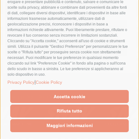
erogare e presentare pubblicità e contenuto, salvare e comunicare le
lavori
lorenzo balducelli
mare
massa lubrense
scelte sulla privacy, abbinare e combinare dati provenienti da altre fonti
di dati, collegare diversi dispositivi, identificare i dispositivi in base alle
massimo coppola
Meta
napoli
ordinanza
informazioni trasmesse automaticamente, utilizzare dati di
penisola sorrentina
piano di sorrento
polizia municipale
geolocalizzazione precisi, riconoscere i dispositivi in base a
informazioni richieste attivamente. Puoi liberamente prestare, rifiutare o
protezione civile
Regione Campania
sant'agnello
revocare il tuo consenso senza incorrere in limitazioni sostanziali.
Cliccando su "Accetta cookie," acconsenti all'uso di cookie e strumenti
sindaco cuomo
sorrento
studenti
temporali
treni
simili. Utilizza il pulsante "Gestisci Preferenze" per personalizzare le tue
turismo
Vico Equense
villa fiorentino
vincenzo de luca
scelte o "Rifiuta tutto" per proseguire senza cookie non strettamente
necessari. Puoi modificare le tue preferenze in qualsiasi momento
cliccando sul link "Preferenze Cookie" in fondo alla pagina o sull'icona
dello scudo in basso a sinistra. Le tue preferenze si applicheranno al
solo dispositivo in uso.
© 2015 SorrentoPress. All rights reserved.
|
Privacy Policy
Cookie Policy
Il giornale online della Penisola Sorrentina
Privacy policy
-
Cookie Policy
Accetta cookie
Rifiuta tutto
Maggiori informazioni