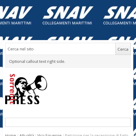
Optional callout text right side.
Home
/
Attualità
/
Vico Equense
/
Petizione per la secessione di Faito