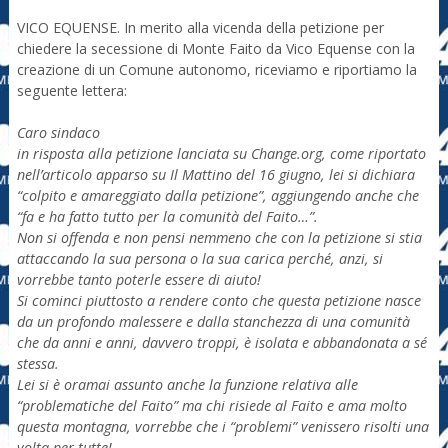
VICO EQUENSE. In merito alla vicenda della petizione per
chiedere la secessione di Monte Faito da Vico Equense con la
creazione di un Comune autonomo, riceviamo e riportiamo la
seguente lettera:
Caro sindaco
in risposta alla petizione lanciata su Change.org, come riportato
nell’articolo apparso su Il Mattino del 16 giugno, lei si dichiara
“colpito e amareggiato dalla petizione”, aggiungendo anche che
“fa e ha fatto tutto per la comunità del Faito…”.
Non si offenda e non pensi nemmeno che con la petizione si stia
attaccando la sua persona o la sua carica perché, anzi, si
vorrebbe tanto poterle essere di aiuto!
Si cominci piuttosto a rendere conto che questa petizione nasce
da un profondo malessere e dalla stanchezza di una comunità
che da anni e anni, davvero troppi, è isolata e abbandonata a sé
stessa.
Lei si è oramai assunto anche la funzione relativa alle
“problematiche del Faito” ma chi risiede al Faito e ama molto
questa montagna, vorrebbe che i “problemi” venissero risolti una
volta per tutte!