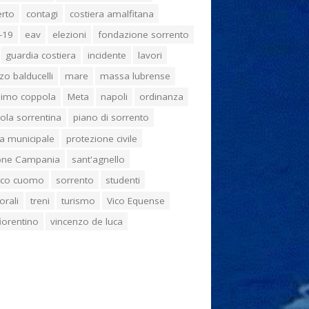
erto
contagi
costiera amalfitana
-19
eav
elezioni
fondazione sorrento
guardia costiera
incidente
lavori
zo balducelli
mare
massa lubrense
imo coppola
Meta
napoli
ordinanza
ola sorrentina
piano di sorrento
ia municipale
protezione civile
one Campania
sant'agnello
aco cuomo
sorrento
studenti
orali
treni
turismo
Vico Equense
 fiorentino
vincenzo de luca