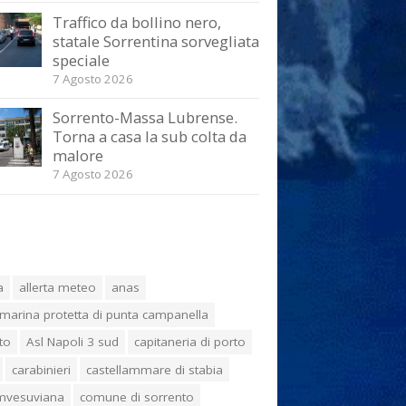
Traffico da bollino nero,
statale Sorrentina sorvegliata
speciale
7 Agosto 2026
Sorrento-Massa Lubrense.
Torna a casa la sub colta da
malore
7 Agosto 2026
a
allerta meteo
anas
marina protetta di punta campanella
to
Asl Napoli 3 sud
capitaneria di porto
carabinieri
castellammare di stabia
umvesuviana
comune di sorrento