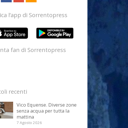
ica l’app di Sorrentopress
nta fan di Sorrentopress
coli recenti
Vico Equense. Diverse zone
senza acqua per tutta la
mattina
7 Agosto 2026