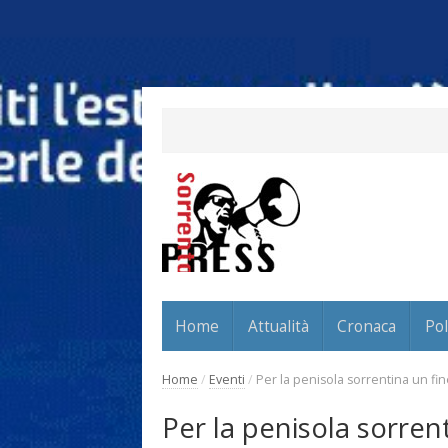
Home
Attualità
Cronaca
Pol
Home
/
Eventi
/
Per la penisola sorrentina un fi
Per la penisola sorren