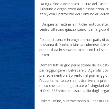
Da oggi fino a domenica, la città del Tasso 
Il raduno è organizzato dalle associazioni “
Italy”, con il patrocinio del Comune di Sorren
Da questa mattina le mitiche motociclette
centro cittadino (piazza Lauro) per la gioia d
Poi per stasera è in programma il party di 
di Marina di Puolo, a Massa Lubrense. Alle 20
prende il via lo show musicale con l’Hill Sid
Solieri.
Domani tutti in giro per le strade della Costi
per raggiungere il belvedere di Agerola, dove 
pranzo e rientro a Sorrento nel pomeriggio. L
l’appuntamento con la musica live e la premia
moto che saranno giudicate più singolari ed 
H-D XL 883N Iron messa in palio dagli organiz
I bikers, infine, si ritroveranno al Chaplin’s