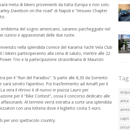
sarà meta di bikers provenienti da tutta Europa e non solo.
Harley-Davidson on the road” di Napoli e “Vesuvio Chapter
to.
, emblema del sogno americano, saranno parcheggiate nel
ei curiosi e appassionati delle due ruote.
benvenuto nella splendida cornice del Karama Yacht Vela Club
 i bikers parteciperanno alla cena di saluto, mentre alle 22
e Power Trio e la partecipazione straordinaria di Maurizio
Tag
era per il “Run del Paradiso”. Si parte alle 8,30 da Sorrento
sarà servito l’aperitivo. Poi trasferimento ad Amalfi per il
a sera il ritrovo è di nuovo in piazza Lauro per
acqu
zione per il “Bike Contest”, ossia il concorso dedicato alle
area 
affascinanti. Al termine verrà estratta a sorte una splendida
zatori con una lotteria dove il biglietto costa 5 euro.
arres
capri
 Pub per uno spettacolo country.
circ