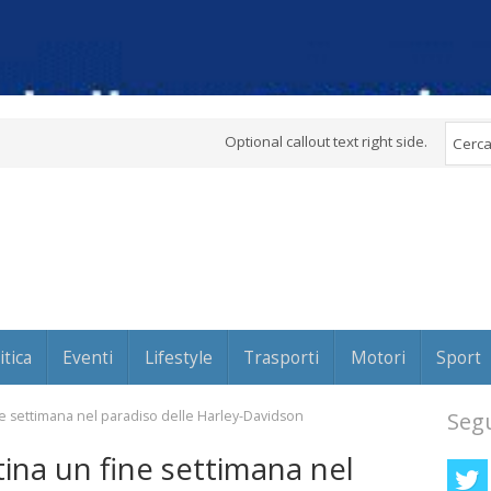
Optional callout text right side.
itica
Eventi
Lifestyle
Trasporti
Motori
Sport
ne settimana nel paradiso delle Harley-Davidson
Segu
tina un fine settimana nel