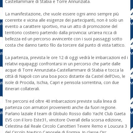
Castellammare di Stabia e Torre Annunziata.
La manifestazione, che vuole essere ogni anno sempre più
coerente e vicina alle esigenze dei partecipanti, non è solo un
evento a carattere sportivo, ma un atto di promozione del
territorio costiero partendo dalla provincia: un’area ricca di
bellezza ed un percorso avvincente con i suoi passaggi sotto
costa che danno tanto filo da torcere dal punto di vista tattico.
La partenza, prevista le ore 12 di oggi vedrà le imbarcazioni ed i
relativi equipaggi confrontarsi in un percorso che parte dalle
acque di Torre Annunziata-Castellammare di Stabia e tocca la
città di Napoli con una boa poco distante da Castel dell’Ovo, le
isole di Procida, Ischia, Capri e penisola sorrentina, con due
itinerari collaterali.
Tre percorsi ed oltre 40 imbarcazioni previste sulla linea di
partenza con armatori provenienti anche da fuori regione.
Parlano laziale il team di Globulo Rosso dallo Yacht Club Gaeta
EVS con il loro Este31, vincitore Overall della scorsa edizione,
Celestina dal Reale Circolo Canottieri Tevere Remo e Loucura 3
del Circolo Nautico Caposele di Formia. In classe Orc,