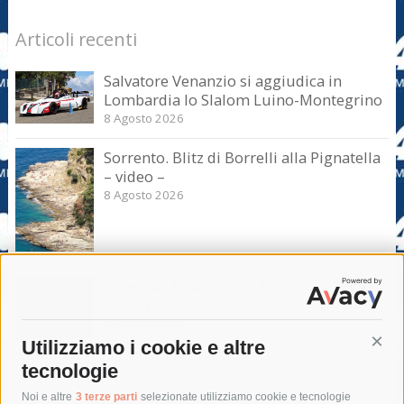
Articoli recenti
Salvatore Venanzio si aggiudica in
Lombardia lo Slalom Luino-Montegrino
8 Agosto 2026
Sorrento. Blitz di Borrelli alla Pignatella
– video –
8 Agosto 2026
Sorrento. Le denunce: Bivacchi e rifiuti
sui siti storici
8 Agosto 2026
Utilizziamo i cookie e altre
Cont
tecnologie
Tag
Noi e altre
3 terze parti
selezionate utilizziamo cookie e tecnologie