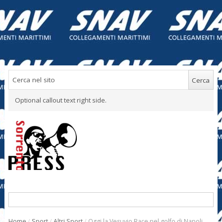
Optional callout text right side.
Home
/
Sport
/
Altri Sport
/
Oggi la Vesuvio Race nel golfo di Napoli