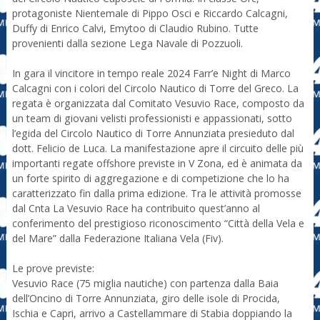
protagoniste Nientemale di Pippo Osci e Riccardo Calcagni,
Duffy di Enrico Calvi, Emytoo di Claudio Rubino. Tutte
provenienti dalla sezione Lega Navale di Pozzuoli.
In gara il vincitore in tempo reale 2024 Farr’e Night di Marco
Calcagni con i colori del Circolo Nautico di Torre del Greco. La
regata è organizzata dal Comitato Vesuvio Race, composto da
un team di giovani velisti professionisti e appassionati, sotto
l’egida del Circolo Nautico di Torre Annunziata presieduto dal
dott. Felicio de Luca. La manifestazione apre il circuito delle più
importanti regate offshore previste in V Zona, ed è animata da
un forte spirito di aggregazione e di competizione che lo ha
caratterizzato fin dalla prima edizione. Tra le attività promosse
dal Cnta La Vesuvio Race ha contribuito quest’anno al
conferimento del prestigioso riconoscimento “Città della Vela e
del Mare” dalla Federazione Italiana Vela (Fiv).
Le prove previste:
Vesuvio Race (75 miglia nautiche) con partenza dalla Baia
dell’Oncino di Torre Annunziata, giro delle isole di Procida,
Ischia e Capri, arrivo a Castellammare di Stabia doppiando la