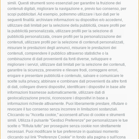
simili. Questi strumenti sono essenziali per garantire la fruizione dei
contenuti digitali, migliorare la navigazione e, previo tuo consenso, per
acqua
allerta meteo
anas
scopi pubblicitari. Ad esempio, potremmo utilizzare i tuoi dati per le
seguenti finalità: archiviare informazioni su dispositivo e/o accedervi,
area marina protetta di punta campanella
arresto
utilizzare dati limitati per la selezione della pubblicità, creare profili per
la pubblicità personalizzata, utilizzare profili per la selezione di
Asl Napoli 3 sud
capitaneria di porto
capri
carabinieri
pubblicità personalizzata, creare profili per la personalizzazione dei
castellammare di stabia
circumvesuviana
contenuti, utilizzare profili per la selezione di contenuti personalizzati,
misurare le prestazioni degli annunci, misurare le prestazioni dei
comune di sorrento
concerto
contagi
contenuti, comprendere il pubblico attraverso statistiche o la
combinazione di dati provenienti da fonti diverse, sviluppare e
costiera amalfitana
covid-19
eav
elezioni
migliorare i servizi, utilizzare dati limitati per la selezione dei contenuti,
fondazione sorrento
gori
guardia costiera
incidente
garantire la sicurezza, prevenire e rilevare frodi, correggere errori,
erogare e presentare pubblicità e contenuto, salvare e comunicare le
lavori
lorenzo balducelli
mare
massa lubrense
scelte sulla privacy, abbinare e combinare dati provenienti da altre fonti
di dati, collegare diversi dispositivi, identificare i dispositivi in base alle
massimo coppola
Meta
napoli
ordinanza
informazioni trasmesse automaticamente, utilizzare dati di
penisola sorrentina
piano di sorrento
polizia municipale
geolocalizzazione precisi, riconoscere i dispositivi in base a
informazioni richieste attivamente. Puoi liberamente prestare, rifiutare o
protezione civile
Regione Campania
sant'agnello
revocare il tuo consenso senza incorrere in limitazioni sostanziali.
Cliccando su "Accetta cookie," acconsenti all'uso di cookie e strumenti
sindaco cuomo
sorrento
studenti
temporali
treni
simili. Utilizza il pulsante "Gestisci Preferenze" per personalizzare le tue
turismo
Vico Equense
villa fiorentino
vincenzo de luca
scelte o "Rifiuta tutto" per proseguire senza cookie non strettamente
necessari. Puoi modificare le tue preferenze in qualsiasi momento
cliccando sul link "Preferenze Cookie" in fondo alla pagina o sull'icona