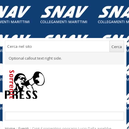
Optional callout text right side.
Home
/
Eventi
/
Oggi il sorrentino onorario Lucio Dalla avrebbe