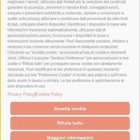
migliorare i servizi, utilizzare dati limitati per la selezione dei contenuti,
fondazione sorrento
gori
guardia costiera
incidente
garantire la sicurezza, prevenire e rilevare frodi, correggere errori,
erogare e presentare pubblicità e contenuto, salvare e comunicare le
lavori
lorenzo balducelli
mare
massa lubrense
scelte sulla privacy, abbinare e combinare dati provenienti da altre fonti
di dati, collegare diversi dispositivi, identificare i dispositivi in base alle
massimo coppola
Meta
napoli
ordinanza
informazioni trasmesse automaticamente, utilizzare dati di
penisola sorrentina
piano di sorrento
polizia municipale
geolocalizzazione precisi, riconoscere i dispositivi in base a
informazioni richieste attivamente. Puoi liberamente prestare, rifiutare o
protezione civile
Regione Campania
sant'agnello
revocare il tuo consenso senza incorrere in limitazioni sostanziali.
Cliccando su "Accetta cookie," acconsenti all'uso di cookie e strumenti
sindaco cuomo
sorrento
studenti
temporali
treni
simili. Utilizza il pulsante "Gestisci Preferenze" per personalizzare le tue
turismo
Vico Equense
villa fiorentino
vincenzo de luca
scelte o "Rifiuta tutto" per proseguire senza cookie non strettamente
necessari. Puoi modificare le tue preferenze in qualsiasi momento
cliccando sul link "Preferenze Cookie" in fondo alla pagina o sull'icona
dello scudo in basso a sinistra. Le tue preferenze si applicheranno al
solo dispositivo in uso.
© 2015 SorrentoPress. All rights reserved.
|
Privacy Policy
Cookie Policy
Il giornale online della Penisola Sorrentina
Privacy policy
-
Cookie Policy
Accetta cookie
Rifiuta tutto
Maggiori informazioni