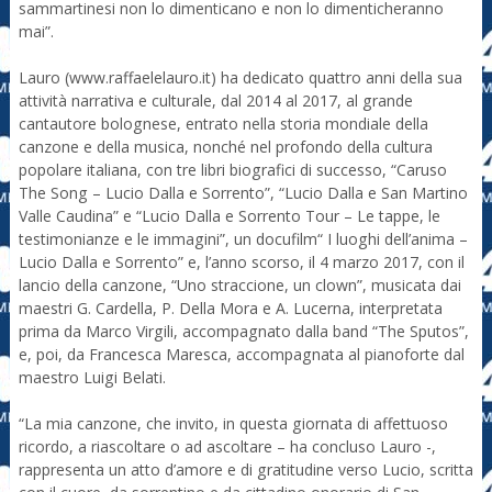
sammartinesi non lo dimenticano e non lo dimenticheranno
mai”.
Lauro (www.raffaelelauro.it) ha dedicato quattro anni della sua
attività narrativa e culturale, dal 2014 al 2017, al grande
cantautore bolognese, entrato nella storia mondiale della
canzone e della musica, nonché nel profondo della cultura
popolare italiana, con tre libri biografici di successo, “Caruso
The Song – Lucio Dalla e Sorrento”, “Lucio Dalla e San Martino
Valle Caudina” e “Lucio Dalla e Sorrento Tour – Le tappe, le
testimonianze e le immagini”, un docufilm“ I luoghi dell’anima –
Lucio Dalla e Sorrento” e, l’anno scorso, il 4 marzo 2017, con il
lancio della canzone, “Uno straccione, un clown”, musicata dai
maestri G. Cardella, P. Della Mora e A. Lucerna, interpretata
prima da Marco Virgili, accompagnato dalla band “The Sputos”,
e, poi, da Francesca Maresca, accompagnata al pianoforte dal
maestro Luigi Belati.
“La mia canzone, che invito, in questa giornata di affettuoso
ricordo, a riascoltare o ad ascoltare – ha concluso Lauro -,
rappresenta un atto d’amore e di gratitudine verso Lucio, scritta