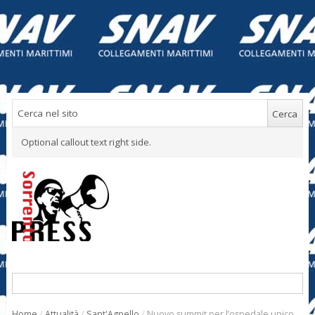
Optional callout text right side.
Home
/
Attualità
/
Sant'Agnello
/
Nuovo summit per l’ospedale unico