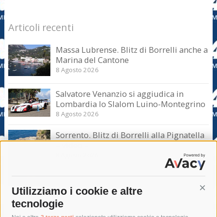
Articoli recenti
Massa Lubrense. Blitz di Borrelli anche a
Marina del Cantone
8 Agosto 2026
Salvatore Venanzio si aggiudica in
Lombardia lo Slalom Luino-Montegrino
8 Agosto 2026
Sorrento. Blitz di Borrelli alla Pignatella
– video –
8 Agosto 2026
Utilizziamo i cookie e altre
Cont
tecnologie