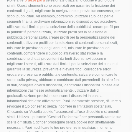
Tag
Noi e altre
3 terze parti
selezionate utilizziamo cookie e tecnologie
simili. Questi strumenti sono essenziali per garantire la fruizione dei
contenuti digitali, migliorare la navigazione e, previo tuo consenso, per
acqua
allerta meteo
anas
scopi pubblicitari. Ad esempio, potremmo utilizzare i tuoi dati per le
seguenti finalità: archiviare informazioni su dispositivo e/o accedervi,
area marina protetta di punta campanella
arresto
utilizzare dati limitati per la selezione della pubblicità, creare profili per
la pubblicità personalizzata, utilizzare profili per la selezione di
Asl Napoli 3 sud
capitaneria di porto
capri
carabinieri
pubblicità personalizzata, creare profili per la personalizzazione dei
castellammare di stabia
circumvesuviana
contenuti, utilizzare profili per la selezione di contenuti personalizzati,
misurare le prestazioni degli annunci, misurare le prestazioni dei
comune di sorrento
concerto
contagi
contenuti, comprendere il pubblico attraverso statistiche o la
combinazione di dati provenienti da fonti diverse, sviluppare e
costiera amalfitana
covid-19
eav
elezioni
migliorare i servizi, utilizzare dati limitati per la selezione dei contenuti,
fondazione sorrento
gori
guardia costiera
incidente
garantire la sicurezza, prevenire e rilevare frodi, correggere errori,
erogare e presentare pubblicità e contenuto, salvare e comunicare le
lavori
lorenzo balducelli
mare
massa lubrense
scelte sulla privacy, abbinare e combinare dati provenienti da altre fonti
di dati, collegare diversi dispositivi, identificare i dispositivi in base alle
massimo coppola
Meta
napoli
ordinanza
informazioni trasmesse automaticamente, utilizzare dati di
penisola sorrentina
piano di sorrento
polizia municipale
geolocalizzazione precisi, riconoscere i dispositivi in base a
informazioni richieste attivamente. Puoi liberamente prestare, rifiutare o
protezione civile
Regione Campania
sant'agnello
revocare il tuo consenso senza incorrere in limitazioni sostanziali.
Cliccando su "Accetta cookie," acconsenti all'uso di cookie e strumenti
sindaco cuomo
sorrento
studenti
temporali
treni
simili. Utilizza il pulsante "Gestisci Preferenze" per personalizzare le tue
turismo
Vico Equense
villa fiorentino
vincenzo de luca
scelte o "Rifiuta tutto" per proseguire senza cookie non strettamente
necessari. Puoi modificare le tue preferenze in qualsiasi momento