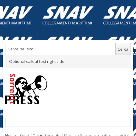
Optional callout text right side.
Home
/
Sport
/
Calcio Sorrento
/
Mercato Sorrento, quattro acquisti e