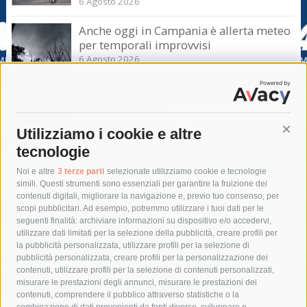
6 Agosto 2026
Anche oggi in Campania è allerta meteo
per temporali improvvisi
6 Agosto 2026
Domani e sabato interrotta la linea Eav
Napoli-Sorrento
6 Agosto 2026
Utilizziamo i cookie e altre
Cont
tecnologie
Tag
Noi e altre
3 terze parti
selezionate utilizziamo cookie e tecnologie
simili. Questi strumenti sono essenziali per garantire la fruizione dei
contenuti digitali, migliorare la navigazione e, previo tuo consenso, per
acqua
allerta meteo
anas
scopi pubblicitari. Ad esempio, potremmo utilizzare i tuoi dati per le
seguenti finalità: archiviare informazioni su dispositivo e/o accedervi,
area marina protetta di punta campanella
arresto
utilizzare dati limitati per la selezione della pubblicità, creare profili per
la pubblicità personalizzata, utilizzare profili per la selezione di
Asl Napoli 3 sud
capitaneria di porto
capri
carabinieri
pubblicità personalizzata, creare profili per la personalizzazione dei
castellammare di stabia
circumvesuviana
contenuti, utilizzare profili per la selezione di contenuti personalizzati,
misurare le prestazioni degli annunci, misurare le prestazioni dei
comune di sorrento
concerto
contagi
contenuti, comprendere il pubblico attraverso statistiche o la
combinazione di dati provenienti da fonti diverse, sviluppare e