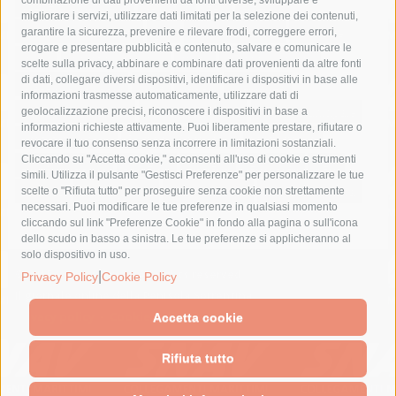
costiera amalfitana
covid-19
eav
elezioni
migliorare i servizi, utilizzare dati limitati per la selezione dei contenuti,
fondazione sorrento
gori
guardia costiera
incidente
garantire la sicurezza, prevenire e rilevare frodi, correggere errori,
erogare e presentare pubblicità e contenuto, salvare e comunicare le
lavori
lorenzo balducelli
mare
massa lubrense
scelte sulla privacy, abbinare e combinare dati provenienti da altre fonti
di dati, collegare diversi dispositivi, identificare i dispositivi in base alle
massimo coppola
Meta
napoli
ordinanza
informazioni trasmesse automaticamente, utilizzare dati di
penisola sorrentina
piano di sorrento
polizia municipale
geolocalizzazione precisi, riconoscere i dispositivi in base a
informazioni richieste attivamente. Puoi liberamente prestare, rifiutare o
protezione civile
Regione Campania
sant'agnello
revocare il tuo consenso senza incorrere in limitazioni sostanziali.
Cliccando su "Accetta cookie," acconsenti all'uso di cookie e strumenti
sindaco cuomo
sorrento
studenti
temporali
treni
simili. Utilizza il pulsante "Gestisci Preferenze" per personalizzare le tue
turismo
Vico Equense
villa fiorentino
vincenzo de luca
scelte o "Rifiuta tutto" per proseguire senza cookie non strettamente
necessari. Puoi modificare le tue preferenze in qualsiasi momento
cliccando sul link "Preferenze Cookie" in fondo alla pagina o sull'icona
dello scudo in basso a sinistra. Le tue preferenze si applicheranno al
solo dispositivo in uso.
© 2015 SorrentoPress. All rights reserved.
|
Privacy Policy
Cookie Policy
Il giornale online della Penisola Sorrentina
Privacy policy
-
Cookie Policy
Accetta cookie
Rifiuta tutto