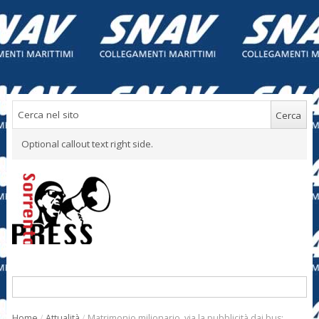
Optional callout text right side.
Home
/
Attualità
/
Matrimonio milionario, via la pubblicità dai bus: