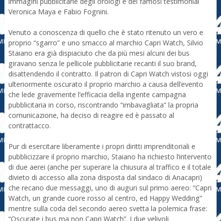
immagini pubblicitarie degli orologi e dei famosi testimonial
Veronica Maya e Fabio Fognini.
Venuto a conoscenza di quello che è stato ritenuto un vero e
proprio “sgarro” e uno smacco al marchio Capri Watch, Silvio
Staiano era già dispiaciuto che da più mesi alcuni dei bus
giravano senza le pellicole pubblicitarie recanti il suo brand,
disattendendo il contratto. Il patron di Capri Watch vistosi oggi
ulteriormente oscurato il proprio marchio a causa dell’evento
che lede gravemente l’efficacia della ingente campagna
pubblicitaria in corso, riscontrando “imbavagliata” la propria
comunicazione, ha deciso di reagire ed è passato al
contrattacco.
Pur di esercitare liberamente i propri diritti imprenditoriali e
pubblicizzare il proprio marchio, Staiano ha richiesto l’intervento
di due aerei (anche per superare la chiusura al traffico e il totale
divieto di accesso alla zona disposta dal sindaco di Anacapri)
che recano due messaggi, uno di auguri sul primo aereo: “Capri
Watch, un grande cuore rosso al centro, ed Happy Wedding”
mentre sulla coda del secondo aereo svetta la polemica frase:
“Oscurate i bus ma non Capri Watch”. I due velivoli