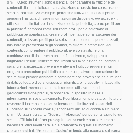
simili. Questi strumenti sono essenziali per garantire la fruizione dei
contenuti digitali, migliorare la navigazione e, previo tuo consenso, per
acqua
allerta meteo
anas
scopi pubblicitari. Ad esempio, potremmo utilizzare i tuoi dati per le
seguenti finalità: archiviare informazioni su dispositivo e/o accedervi,
area marina protetta di punta campanella
arresto
utilizzare dati limitati per la selezione della pubblicità, creare profili per
la pubblicità personalizzata, utilizzare profili per la selezione di
Asl Napoli 3 sud
capitaneria di porto
capri
carabinieri
pubblicità personalizzata, creare profili per la personalizzazione dei
castellammare di stabia
circumvesuviana
contenuti, utilizzare profili per la selezione di contenuti personalizzati,
misurare le prestazioni degli annunci, misurare le prestazioni dei
comune di sorrento
concerto
contagi
contenuti, comprendere il pubblico attraverso statistiche o la
combinazione di dati provenienti da fonti diverse, sviluppare e
costiera amalfitana
covid-19
eav
elezioni
migliorare i servizi, utilizzare dati limitati per la selezione dei contenuti,
fondazione sorrento
gori
guardia costiera
incidente
garantire la sicurezza, prevenire e rilevare frodi, correggere errori,
erogare e presentare pubblicità e contenuto, salvare e comunicare le
lavori
lorenzo balducelli
mare
massa lubrense
scelte sulla privacy, abbinare e combinare dati provenienti da altre fonti
di dati, collegare diversi dispositivi, identificare i dispositivi in base alle
massimo coppola
Meta
napoli
ordinanza
informazioni trasmesse automaticamente, utilizzare dati di
penisola sorrentina
piano di sorrento
polizia municipale
geolocalizzazione precisi, riconoscere i dispositivi in base a
informazioni richieste attivamente. Puoi liberamente prestare, rifiutare o
protezione civile
Regione Campania
sant'agnello
revocare il tuo consenso senza incorrere in limitazioni sostanziali.
Cliccando su "Accetta cookie," acconsenti all'uso di cookie e strumenti
sindaco cuomo
sorrento
studenti
temporali
treni
simili. Utilizza il pulsante "Gestisci Preferenze" per personalizzare le tue
turismo
Vico Equense
villa fiorentino
vincenzo de luca
scelte o "Rifiuta tutto" per proseguire senza cookie non strettamente
necessari. Puoi modificare le tue preferenze in qualsiasi momento
cliccando sul link "Preferenze Cookie" in fondo alla pagina o sull'icona