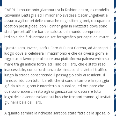
CAPRI. Il matrimonio glamour tra la fashion editor, ex modella,
Giovanna Battaglia ed il milionario svedese Oscar Engelbert è
assurto agli onori delle cronache negli ultimi giorni, occupando
location prestigiose, con il dinner galà in Piazzetta dove sono
stati “precettati” tre bar del salotto del mondo compreso
l’edicola che è diventata un set fotografico per ospiti ed invitati.
Questa sera, invece, sarà il Faro di Punta Carena, ad Anacapri, il
luogo dove si celebrerà il matrimonio e che da diversi giorni è
oggetto di lavori per allestire una piattaforma palcoscenico sul
mare tra gli antichi fortini ed il lido del Faro, che è stato reso
inaccessibile, con un’ordinanza del sindaco che vieta il traffico
lungo la strada consentendo il passaggio solo ai residenti. Il
famoso lido con tutti i baretti che vi sono intorno e la spiaggia
già da alcuni giorni è interdetto al pubblico, ed ora pare che
qualcuno abbia chiesto agli organizzatori di oscurare tutti i
loghi delle aziende isolane sui bus che trasporteranno gli invitati
giù nella baia del Faro.
A quanto sembra la richiesta sarebbe stata fatta dalla sposa, o