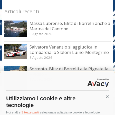
Articoli recenti
Massa Lubrense. Blitz di Borrelli anche a
Marina del Cantone
8 Agosto 2026
Salvatore Venanzio si aggiudica in
Lombardia lo Slalom Luino-Montegrino
8 Agosto 2026
Sorrento. Blitz di Borrelli alla Pignatella
– video –
8 Agosto 2026
Utilizziamo i cookie e altre
Cont
tecnologie
Tag
Noi e altre
3 terze parti
selezionate utilizziamo cookie e tecnologie