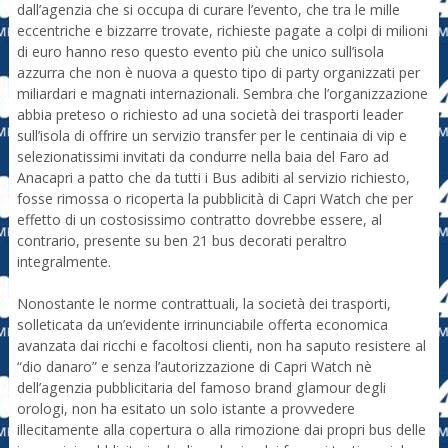
dall’agenzia che si occupa di curare l’evento, che tra le mille
eccentriche e bizzarre trovate, richieste pagate a colpi di milioni
di euro hanno reso questo evento più che unico sull’isola
azzurra che non è nuova a questo tipo di party organizzati per
miliardari e magnati internazionali. Sembra che l’organizzazione
abbia preteso o richiesto ad una società dei trasporti leader
sull’isola di offrire un servizio transfer per le centinaia di vip e
selezionatissimi invitati da condurre nella baia del Faro ad
Anacapri a patto che da tutti i Bus adibiti al servizio richiesto,
fosse rimossa o ricoperta la pubblicità di Capri Watch che per
effetto di un costosissimo contratto dovrebbe essere, al
contrario, presente su ben 21 bus decorati peraltro
integralmente.
Nonostante le norme contrattuali, la società dei trasporti,
solleticata da un’evidente irrinunciabile offerta economica
avanzata dai ricchi e facoltosi clienti, non ha saputo resistere al
“dio danaro” e senza l’autorizzazione di Capri Watch nè
dell’agenzia pubblicitaria del famoso brand glamour degli
orologi, non ha esitato un solo istante a provvedere
illecitamente alla copertura o alla rimozione dai propri bus delle