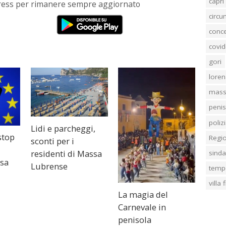
capri
Press per rimanere sempre aggiornato
circ
conc
covid
gori
loren
mass
penis
poliz
Lidi e parcheggi,
stop
Regi
sconti per i
residenti di Massa
sind
osa
Lubrense
temp
villa
La magia del
Carnevale in
penisola