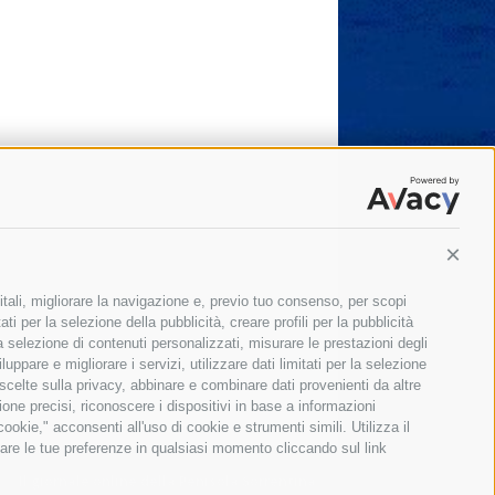
Conti
itali, migliorare la navigazione e, previo tuo consenso, per scopi
ti per la selezione della pubblicità, creare profili per la pubblicità
 la selezione di contenuti personalizzati, misurare le prestazioni degli
ppare e migliorare i servizi, utilizzare dati limitati per la selezione
 scelte sulla privacy, abbinare e combinare dati provenienti da altre
zione precisi, riconoscere i dispositivi in base a informazioni
okie," acconsenti all'uso di cookie e strumenti simili. Utilizza il
are le tue preferenze in qualsiasi momento cliccando sul link
Il giornale online della Penisola Sorrentina