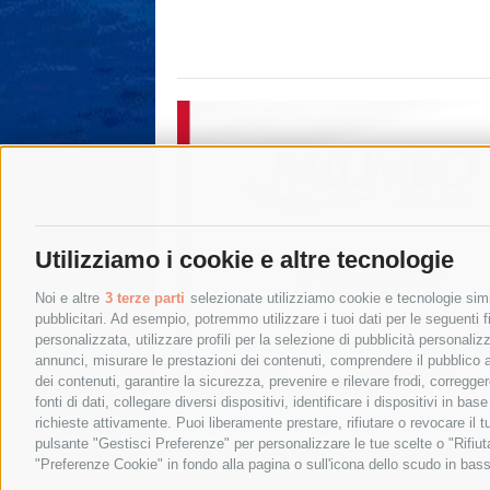
Utilizziamo i cookie e altre tecnologie
Noi e altre
3 terze parti
selezionate utilizziamo cookie e tecnologie simil
pubblicitari. Ad esempio, potremmo utilizzare i tuoi dati per le seguenti fin
personalizzata, utilizzare profili per la selezione di pubblicità personaliz
annunci, misurare le prestazioni dei contenuti, comprendere il pubblico att
dei contenuti, garantire la sicurezza, prevenire e rilevare frodi, corregg
fonti di dati, collegare diversi dispositivi, identificare i dispositivi in 
richieste attivamente. Puoi liberamente prestare, rifiutare o revocare il 
pulsante "Gestisci Preferenze" per personalizzare le tue scelte o "Rifiu
"Preferenze Cookie" in fondo alla pagina o sull'icona dello scudo in bass
© 2015 SorrentoPress. All rights reserved.