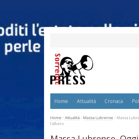
Home
Attualità
Cronaca
Pol
Home
/
Attualità
/
Massa Lubrense
/
Massa Lubre
l’albero
Massa Lubrense. Oggi