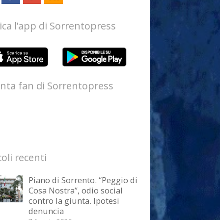
ica l’app di Sorrentopress
nta fan di Sorrentopress
coli recenti
Piano di Sorrento. “Peggio di
Cosa Nostra”, odio social
contro la giunta. Ipotesi
denuncia