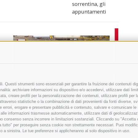
sorrentina, gli
appuntamenti
i. Questi strumenti sono essenziali per garantire la fruizione dei contenuti dig
alità: archiviare informazioni su dispositivo e/o accedervi, utilizzare dati limita
zata, creare profili per la personalizzazione dei contenuti, utilizzare profili per
raverso statistiche o la combinazione di dati provenienti da fonti diverse, svilu
ere errori, erogare e presentare pubblicità e contenuto, salvare e comunicare le
base alle informazioni trasmesse automaticamente, utilizzare dati di geolocalizza
tuo consenso senza incorrere in limitazioni sostanziali. Cliccando su "Accetta co
ta tutto" per proseguire senza cookie non strettamente necessari. Puoi modific
o a sinistra. Le tue preferenze si applicheranno al solo dispositivo in uso.