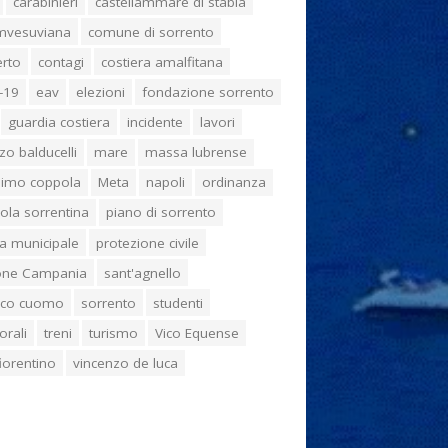
carabinieri
castellammare di stabia
umvesuviana
comune di sorrento
erto
contagi
costiera amalfitana
-19
eav
elezioni
fondazione sorrento
guardia costiera
incidente
lavori
zo balducelli
mare
massa lubrense
imo coppola
Meta
napoli
ordinanza
ola sorrentina
piano di sorrento
ia municipale
protezione civile
one Campania
sant'agnello
aco cuomo
sorrento
studenti
orali
treni
turismo
Vico Equense
 fiorentino
vincenzo de luca