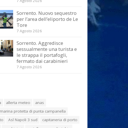
7 Agosto 2026
Sorrento. Nuovo sequestro
per l’area dell’eliporto de Le
Tore
7 Agosto 2026
Sorrento. Aggredisce
sessualmente una turista e
le strappa il portafogli,
fermato dai carabinieri
7 Agosto 2026
a
allerta meteo
anas
marina protetta di punta campanella
to
Asl Napoli 3 sud
capitaneria di porto