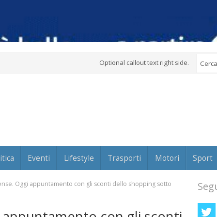
Optional callout text right side.
itica
Eventi
Lifestyle
Trasporti
Motori
Sport
nse. Oggi appuntamento con gli sconti dello shopping sotto
Segu
 appuntamento con gli sconti